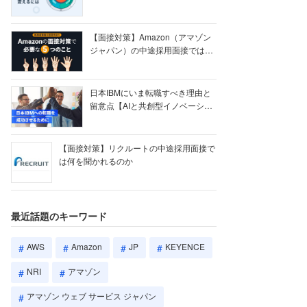
【ク...
【面接対策】Amazon（アマゾン
ジャパン）の中途採用面接では何
を聞かれる...
日本IBMにいま転職すべき理由と
留意点【AIと共創型イノベーショ
ン戦略】
【面接対策】リクルートの中途採用面接で
は何を聞かれるのか
最近話題のキーワード
AWS
Amazon
JP
KEYENCE
NRI
アマゾン
アマゾン ウェブ サービス ジャパン