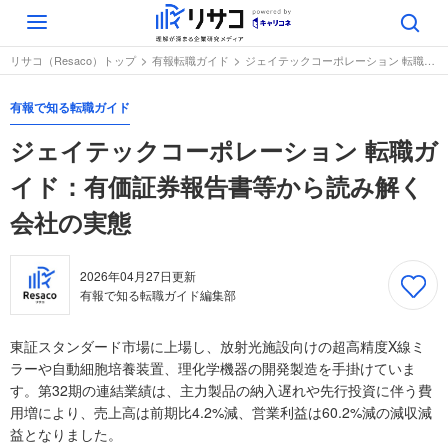
Toggle
navigation
リサコ（Resaco）トップ
有報転職ガイド
ジェイテックコーポレーション 転職ガイド：有価証券報告書等から読み解く会社の実態
有報で知る転職ガイド
ジェイテックコーポレーション 転職ガ
イド：有価証券報告書等から読み解く
会社の実態
2026年04月27日
更新
有報で知る転職ガイド編集部
東証スタンダード市場に上場し、放射光施設向けの超高精度X線ミ
ラーや自動細胞培養装置、理化学機器の開発製造を手掛けていま
す。第32期の連結業績は、主力製品の納入遅れや先行投資に伴う費
用増により、売上高は前期比4.2%減、営業利益は60.2%減の減収減
益となりました。