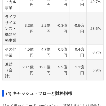
ィカル
42.7%
円
円
円
円
事業
ライフ
サイエ
3.2億
2.2億
-0.3億
-0.5億
ンス・
-23.6%
円
円
円
円
機器開
発事業
その他
4.5億
4.7億
0.5億
0.4億
8.7%
事業
円
円
円
円
連結
20.1億
19.3億
2.9億
1.1億
（合
5.9%
円
円
円
円
計）
(4) キャッシュ・フローと財務指標
ジェイテックコーポレーションは、営業活動により資金を