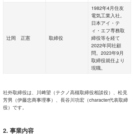
1982年4月住友
電気工業入社。
日本アイ・テ
ィ・エフ専務取
辻岡 正憲
取締役
締役等を経て
2022年同社顧
問。2023年9月
取締役就任より
現職。
社外取締役は、川﨑望（テクノ高槻取締役相談役）、松見
芳男（伊藤忠商事理事）、長谷川功宏（character代表取締
役）です。
2. 事業内容