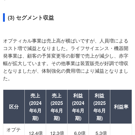
(3) セグメント収益
オプティカル事業は売上高が横ばいですが、人員増による
コスト増で減益となりました。ライフサイエンス・機器開
発事業は、顧客の予算変更等の影響で売上が減少し、赤字
幅が拡大しています。その他事業は装置販売が好調で増収
となりましたが、体制強化の費用増により減益となりまし
た。
売上
売上
利益
利益
(2024
(2025
(2024
(2025
区分
利益率
年6月
年6月
年6月
年6月
期)
期)
期)
期)
オプテ
12.4億
12.3億
6.0億
5.3億