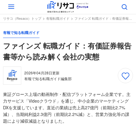
Toggle
navigation
リサコ（Resaco）トップ
有報転職ガイド
ファインズ 転職ガイド：有価証券報告書等から読み解く会社の実態
有報で知る転職ガイド
ファインズ 転職ガイド：有価証券報告
書等から読み解く会社の実態
2026年04月28日
更新
有報で知る転職ガイド編集部
東証グロース上場の動画制作・配信プラットフォーム企業です。主
力サービス「Videoクラウド」を通じ、中小企業のマーケティング
DXを支援しています。直近の業績は売上高27億円（前期比2.7%
減）、当期純利益2.3億円（前期比2.2%減）と、営業力強化等の課
題により減収減益となりました。