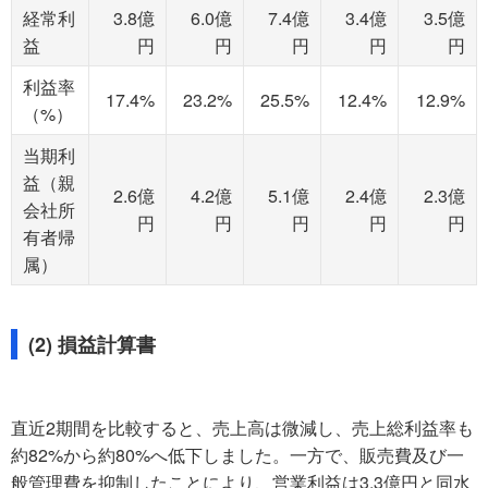
経常利
3.8億
6.0億
7.4億
3.4億
3.5億
益
円
円
円
円
円
利益率
17.4%
23.2%
25.5%
12.4%
12.9%
（%）
当期利
益（親
2.6億
4.2億
5.1億
2.4億
2.3億
会社所
円
円
円
円
円
有者帰
属）
(2) 損益計算書
直近2期間を比較すると、売上高は微減し、売上総利益率も
約82%から約80%へ低下しました。一方で、販売費及び一
般管理費を抑制したことにより、営業利益は3.3億円と同水