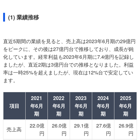
(1) 業績推移
直近5期間の業績を見ると、売上高は2023年6月期の29億円
をピークに、その後は27億円台で推移しており、成長が鈍
化しています。経常利益も2023年6月期に7.4億円を記録し
ましたが、直近2期は3億円台での推移となりました。利益
率は一時25%を超えましたが、現在は12%台で安定してい
ます。
2021
2022
2023
2024
2025
項目
年6月
年6月
年6月
年6月
年6月
期
期
期
期
期
22.0億
26.0億
29.1億
27.6億
26.9億
売上高
円
円
円
円
円