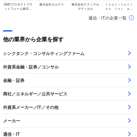
GMOプロダクトプラ
株式会社エルテス
株式会社テクノマセ
Ｉｎｓｔｉｔｕｔｉ
ットフォーム株式会
マティカル
ｏｎ ｆｏｒ ａ
社
Ｇｌｏｂａｌ Ｓｏ
通信・ITの企業一覧
ｃｉｅｔｙ株式会社
他の業界から企業を探す
シンクタンク・コンサルティングファーム
外資系金融・証券／コンサル
金融・証券
商社／エネルギー／公共サービス
外資系メーカー／IT／その他
メーカー
通信・IT