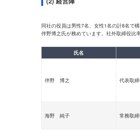
(2) 経営陣
同社の役員は男性7名、女性1名の計8名で構
伴野博之氏が務めています。社外取締役比率は
氏名
伴野 博之
代表取締
海野 純子
常務取締