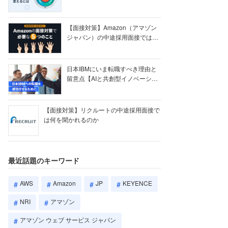
【ク...
【面接対策】Amazon（アマゾン
ジャパン）の中途採用面接では何
を聞かれる...
日本IBMにいま転職すべき理由と
留意点【AIと共創型イノベーショ
ン戦略】
【面接対策】リクルートの中途採用面接で
は何を聞かれるのか
最近話題のキーワード
AWS
Amazon
JP
KEYENCE
NRI
アマゾン
アマゾン ウェブ サービス ジャパン