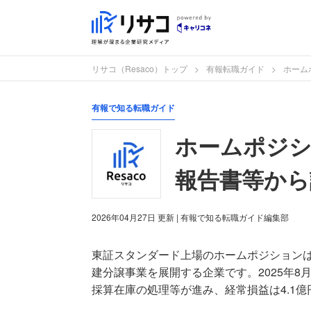
リサコ（Resaco）トップ
有報転職ガイド
ホーム
有報で知る転職ガイド
ホームポジシ
報告書等から
2026年04月27日
更新
| 有報で知る転職ガイド編集部
東証スタンダード上場のホームポジション
建分譲事業を展開する企業です。2025年8
採算在庫の処理等が進み、経常損益は4.1