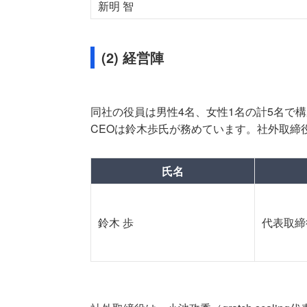
新明 智
(2) 経営陣
同社の役員は男性4名、女性1名の計5名で構
CEOは鈴木歩氏が務めています。社外取締役
氏名
鈴木 歩
代表取締