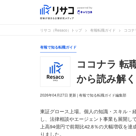
リサコ（Resaco）トップ
有報転職ガイド
ココナ
有報で知る転職ガイド
ココナラ 転
から読み解く
2026年04月27日
更新
| 有報で知る転職ガイド編集部
東証グロース上場。個人の知識・スキル・
し、法律相談やエージェント事業も展開してい
上高94億円で前期比42.8％の大幅増収を達
りました。