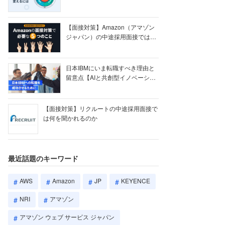
【ク...
【面接対策】Amazon（アマゾン
ジャパン）の中途採用面接では何
を聞かれる...
日本IBMにいま転職すべき理由と
留意点【AIと共創型イノベーショ
ン戦略】
【面接対策】リクルートの中途採用面接で
は何を聞かれるのか
最近話題のキーワード
AWS
Amazon
JP
KEYENCE
NRI
アマゾン
アマゾン ウェブ サービス ジャパン