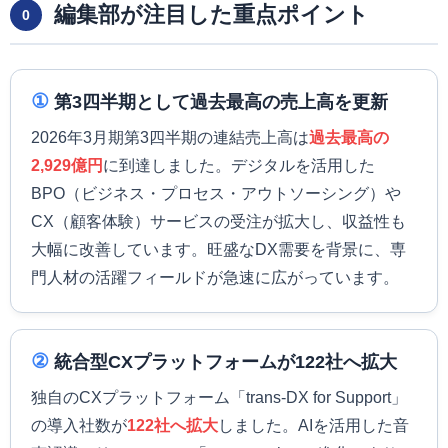
編集部が注目した重点ポイント
0
①
第3四半期として過去最高の売上高を更新
2026年3月期第3四半期の連結売上高は
過去最高の
2,929億円
に到達しました。デジタルを活用した
BPO（ビジネス・プロセス・アウトソーシング）や
CX（顧客体験）サービスの受注が拡大し、収益性も
大幅に改善しています。旺盛なDX需要を背景に、専
門人材の活躍フィールドが急速に広がっています。
②
統合型CXプラットフォームが122社へ拡大
独自のCXプラットフォーム「trans-DX for Support」
の導入社数が
122社へ拡大
しました。AIを活用した音