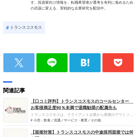
す。投資家向け情報を、転職希望者が選考を有利に進めるため
の武器に変える、実戦的な企業研究を配信中。
トランスコスモス
関連記事
【口コミ評判】トランスコスモスのコールセンター
お客様満足度90％未満で退職勧奨の配属先も
トランスコスモスは、クライアント企業から業務のアウトソー
シングを請け負うことを主な事業とする会社。コールセンター
小売・飲食／流通／サービス・教育／その他
の運営代行で広く知られていますが、いまではデジタルマーケ
【面接対策】トランスコスモスの中途採用面接では何
ティングの支援など幅広く手掛けています。口コミサイトから