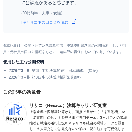
には課題があると感じます。
(30代前半・人事・女性)
[キャリコネの口コミを読む]
※本記事は、公開されている決算短信、決算説明資料等の公開資料、および社
員・元社員の口コミ情報をもとに、編集部の責任において作成しています。
使用した主な公開資料
2026年3月期 第3四半期決算短信〔日本基準〕(連結)
2026年3月期 第3四半期決算 補足説明資料
この記事の執筆者
リサコ（Resaco）決算キャリア研究室
上場企業の四半期決算から、面接で差がつく「志望動機」や
「逆質問」のヒントを導き出す専門チーム。3ヶ月ごとの業績
推移と戦略の遂行状況をキャリコネ独自の現場データと照合
し、求人票だけでは見えない企業の「現在地」を可視化しま