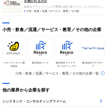
現役社員・OBOGの声をまとめてみました。
を聞かれるのか
多様なアウトソーシング業務を請け負うトランスコスモスへの
転職。中途採用面接は新卒の場合と違い、これまでの仕事への
小売・飲食／流通／サービス・教育／その他
取り組み方や成果を具体的に問われるほか、キャリアシートだ
けでは見えてこない「人間性」も評価されます。即戦力とし
て、一緒に仕事をする仲間として評価されるので、事前にしっ
小売・飲食／流通／サービス・教育／その他の企業
かり対策して転職を成功させましょう。
イオンディライト株
株式会社イード
株式会社アイドマ・
株式会社テラプロー
式会社
ホールディングス
ブ
小売・飲食／流通／サービス・教育／その他の企業一覧
他の業界から企業を探す
シンクタンク・コンサルティングファーム