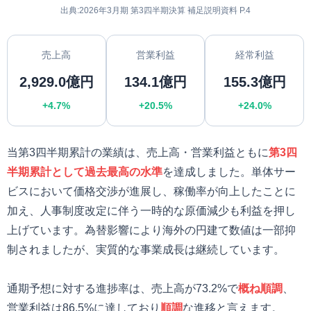
出典:2026年3月期 第3四半期決算 補足説明資料 P.4
売上高
営業利益
経常利益
2,929.0億円
134.1億円
155.3億円
+4.7%
+20.5%
+24.0%
当第3四半期累計の業績は、売上高・営業利益ともに
第3四
半期累計として過去最高の水準
を達成しました。単体サー
ビスにおいて価格交渉が進展し、稼働率が向上したことに
加え、人事制度改定に伴う一時的な原価減少も利益を押し
上げています。為替影響により海外の円建て数値は一部抑
制されましたが、実質的な事業成長は継続しています。
通期予想に対する進捗率は、売上高が73.2%で
概ね順調
、
営業利益は86.5%に達しており
順調
な進移と言えます。