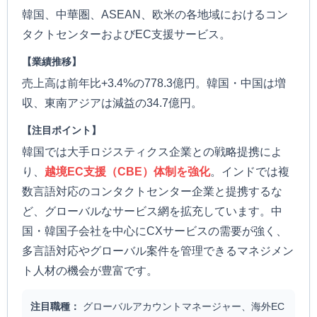
韓国、中華圏、ASEAN、欧米の各地域におけるコン
タクトセンターおよびEC支援サービス。
【業績推移】
売上高は前年比+3.4%の778.3億円。韓国・中国は増
収、東南アジアは減益の34.7億円。
【注目ポイント】
韓国では大手ロジスティクス企業との戦略提携によ
り、
越境EC支援（CBE）体制を強化
。インドでは複
数言語対応のコンタクトセンター企業と提携するな
ど、グローバルなサービス網を拡充しています。中
国・韓国子会社を中心にCXサービスの需要が強く、
多言語対応やグローバル案件を管理できるマネジメン
ト人材の機会が豊富です。
注目職種：
グローバルアカウントマネージャー、海外EC