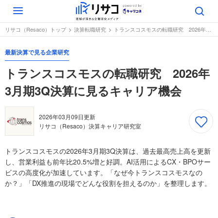
Toggle
navigation
リサコ（Resaco）トップ
決算転職研究
トランスコスモスの転職研究 2026年3月期3Q決算に見るキャリア機会
最新決算で見る企業研究
トランスコスモスの転職研究 2026年
3月期3Q決算に見るキャリア機会
2026年03月09日
更新
リサコ（Resaco）決算キャリア研究室
トランスコスモスの2026年3月期3Q決算は、過去最高売上高を更新
し、営業利益も前年比20.5%増と好調。AI活用によるCX・BPOサー
ビスの高度化が加速しています。「なぜ今トランスコスモスなの
か？」「DX推進の現場でどんな役割を担えるのか」を整理します。