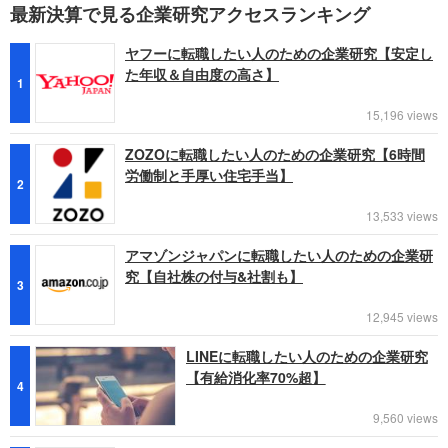
最新決算で見る企業研究アクセスランキング
ヤフーに転職したい人のための企業研究【安定し
た年収＆自由度の高さ】
1
15,196 views
ZOZOに転職したい人のための企業研究【6時間
労働制と手厚い住宅手当】
2
13,533 views
アマゾンジャパンに転職したい人のための企業研
究【自社株の付与&社割も】
3
12,945 views
LINEに転職したい人のための企業研究
【有給消化率70%超】
4
9,560 views