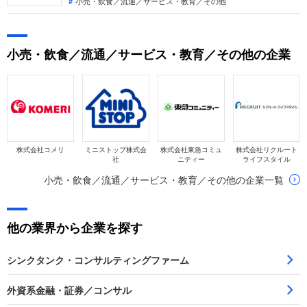
営業利益が56.9%増と大幅な増収増益を達成。デコルテ社の連
小売・飲食／流通／サービス・教育／その他
結化を機に「ウエディング&フォト事業」を新設しました。
「なぜ今IBJなのか？」「転職希望者がどの事業で、どんな役
割を担えるのか」を整理します。
小売・飲食／流通／サービス・教育／その他の企業
株式会社コメリ
ミニストップ株式会
株式会社東急コミュ
株式会社リクルート
社
ニティー
ライフスタイル
小売・飲食／流通／サービス・教育／その他の企業一覧
他の業界から企業を探す
シンクタンク・コンサルティングファーム
外資系金融・証券／コンサル