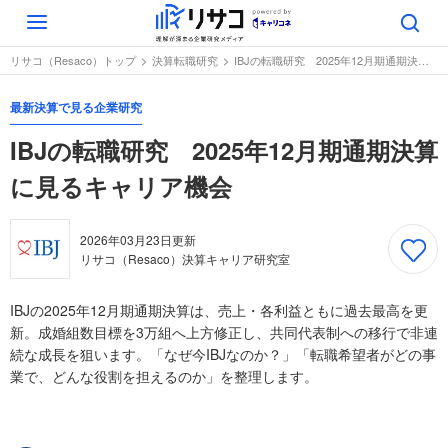
Toggle
navigation
リサコ（Resaco）トップ
決算転職研究
IBJの転職研究 2025年12月期通期決算に見るキャリア機会
最新決算で見る企業研究
IBJの転職研究 2025年12月期通期決算
に見るキャリア機会
2026年03月23日
更新
リサコ（Resaco）決算キャリア研究室
IBJの2025年12月期通期決算は、売上・各利益ともに過去最高を更
新。成婚組数目標を3万組へ上方修正し、共同代表制への移行で非連
続な成長を狙います。「なぜ今IBJなのか？」「転職希望者がどの事
業で、どんな役割を担えるのか」を整理します。