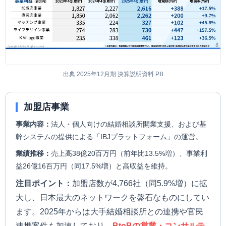
出典:2025年12月期 決算説明資料 P.8
加盟店事業
事業内容：
法人・個人向けの結婚相談所開業支援、および基
幹システムの提供による「IBJプラットフォーム」の運営。
業績推移：
売上高38億20百万円（前年比13.5%増）、事業利
益26億16百万円（同17.5%増）と高収益を維持。
注目ポイント：
加盟店数が4,766社（同5.9%増）に拡
大し、日本最大のネットワークを盤石なものにしてい
ます。2025年からは大手結婚相談所との連携や官民
連携案件も加速しており、
BtoBの営業・コンサルテ