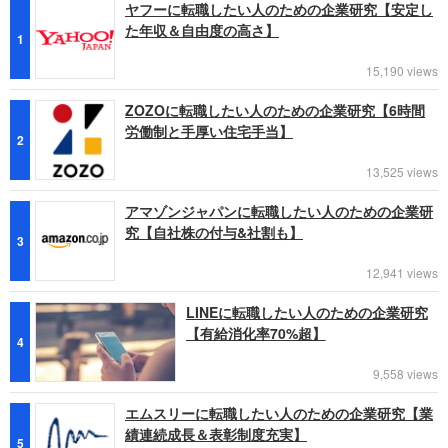
ヤフーに転職したい人のための企業研究【安定し
た年収＆自由度の高さ】
1
15,190 views
ZOZOに転職したい人のための企業研究【6時間
労働制と手厚い住宅手当】
2
13,525 views
アマゾンジャパンに転職したい人のための企業研
究【自社株の付与&社割も】
3
12,941 views
LINEに転職したい人のための企業研究
【有給消化率70%超】
4
9,558 views
エムスリーに転職したい人のための企業研究【業
績連続成長＆表彰制度充実】
5