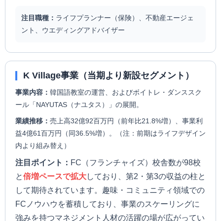
注目職種：
ライフプランナー（保険）、不動産エージェ
ント、ウエディングアドバイザー
K Village事業（当期より新設セグメント）
事業内容：
韓国語教室の運営、およびボイトレ・ダンススク
ール「NAYUTAS（ナユタス）」の展開。
業績推移：
売上高32億92百万円（前年比21.8%増）、事業利
益4億61百万円（同36.5%増）。（注：前期はライフデザイン
内より組み替え）
注目ポイント：
FC（フランチャイズ）校舎数が98校
と
倍増ペースで拡大
しており、第2・第3の収益の柱と
して期待されています。趣味・コミュニティ領域での
FCノウハウを蓄積しており、事業のスケーリングに
強みを持つマネジメント人材の活躍の場が広がってい