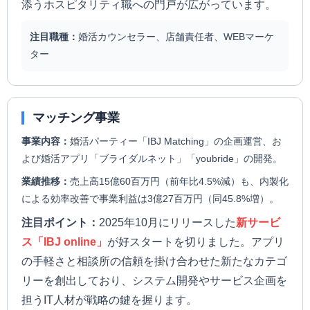
添うホスピタリティ職への門戸が広がっています。
注目職種：
婚活カウンセラー、店舗責任者、WEBマーケ
ター
マッチング事業
事業内容：
婚活パーティー「IBJ Matching」の企画運営、お
よび婚活アプリ「ブライダルネット」「youbride」の開発。
業績推移：
売上高15億60百万円（前年比4.5%減）も、内製化
による効率改善で事業利益は3億27百万円（同45.8%増）。
注目ポイント：
2025年10月にリリースした
新サービ
ス「IBJ online」
が好スタートを切りました。アプリ
の手軽さと相談所の信頼を掛け合わせた新たなカテゴ
リーを創出しており、システム開発やサービス企画を
担うIT人材が戦略の鍵を握ります。