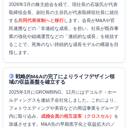
2026年3月の株主総会を経て、現社長の石坂氏が代表
取締役会長、副社長の土谷氏が代表取締役社長に就任
する
共同代表体制へと移行
します。会長がM&Aや官
民連携などの「非連続な成長」を担い、社長が既存事
業の強化や組織運営などの「連続的な成長」を統括す
ることで、死角のない持続的な成長モデルの構築を目
指します。
③
戦略的M&Aの完了によりライフデザイン領
域の収益基盤を確立する
2025年3月にGROWBING、12月にはデコルテ・ホー
ルディングスを連結子会社化しました。これにより、
フォトウエディングや美容などの周辺事業をグループ
内に取り込み、
成婚会員の相互送客（クロスセル）
を
加速させます。M&A先の早期黒字化と収益拡大のノ