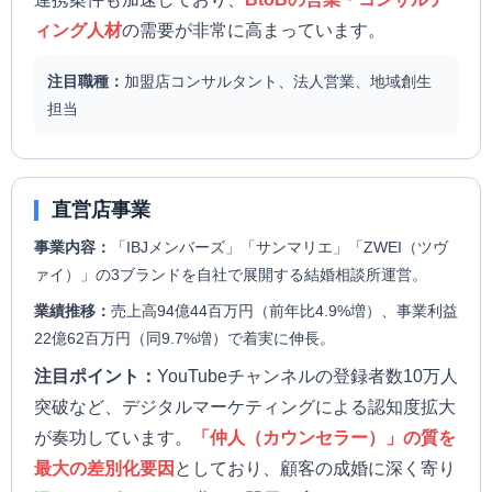
ィング人材
の需要が非常に高まっています。
注目職種：
加盟店コンサルタント、法人営業、地域創生
担当
直営店事業
事業内容：
「IBJメンバーズ」「サンマリエ」「ZWEI（ツヴ
ァイ）」の3ブランドを自社で展開する結婚相談所運営。
業績推移：
売上高94億44百万円（前年比4.9%増）、事業利益
22億62百万円（同9.7%増）で着実に伸長。
注目ポイント：
YouTubeチャンネルの登録者数10万人
突破など、デジタルマーケティングによる認知度拡大
が奏功しています。
「仲人（カウンセラー）」の質を
最大の差別化要因
としており、顧客の成婚に深く寄り