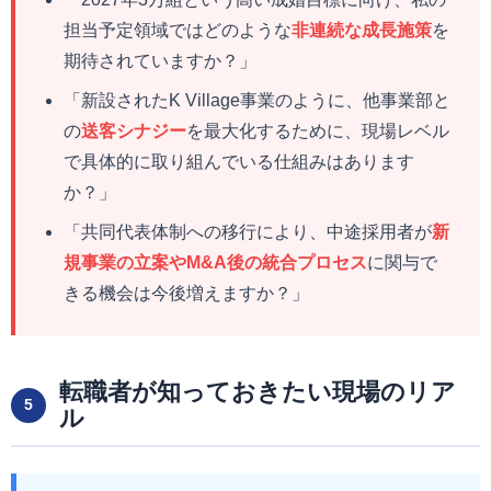
担当予定領域ではどのような
非連続な成長施策
を
期待されていますか？」
「新設されたK Village事業のように、他事業部と
の
送客シナジー
を最大化するために、現場レベル
で具体的に取り組んでいる仕組みはあります
か？」
「共同代表体制への移行により、中途採用者が
新
規事業の立案やM&A後の統合プロセス
に関与で
きる機会は今後増えますか？」
転職者が知っておきたい現場のリア
5
ル