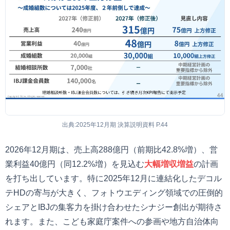
出典:2025年12月期 決算説明資料 P.44
2026年12月期は、売上高288億円（前期比42.8%増）、営
業利益40億円（同12.2%増）を見込む
大幅増収増益
の計画
を打ち出しています。特に2025年12月に連結化したデコル
テHDの寄与が大きく、フォトウエディング領域での圧倒的
シェアとIBJの集客力を掛け合わせたシナジー創出が期待さ
れます。また、こども家庭庁案件への参画や地方自治体向