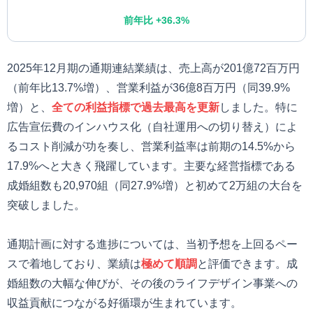
前年比 +36.3%
2025年12月期の通期連結業績は、売上高が201億72百万円
（前年比13.7%増）、営業利益が36億8百万円（同39.9%
増）と、
全ての利益指標で過去最高を更新
しました。特に
広告宣伝費のインハウス化（自社運用への切り替え）によ
るコスト削減が功を奏し、営業利益率は前期の14.5%から
17.9%へと大きく飛躍しています。主要な経営指標である
成婚組数も20,970組（同27.9%増）と初めて2万組の大台を
突破しました。
通期計画に対する進捗については、当初予想を上回るペー
スで着地しており、業績は
極めて順調
と評価できます。成
婚組数の大幅な伸びが、その後のライフデザイン事業への
収益貢献につながる好循環が生まれています。