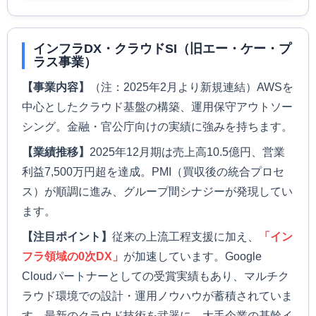
インフラDX・クラウドSI（旧エー・ケー・プ
ラス事業）
【事業内容】
（注：2025年2月より新規連結）AWSを
中心としたクラウド基盤の構築、運用保守アウトソー
シング。金融・官公庁向けの実績に強みを持ちます。
【業績推移】
2025年12月期は売上高10.5億円、営業
利益7,500万円超を達成。PMI（買収後の統合プロセ
ス）が順調に進み、グループ間シナジーが発現してい
ます。
【注目ポイント】
従来の上流工程支援に加え、
「イン
フラ領域の0次DX」
が加速しています。Google
Cloudパートナーとしての受賞実績もあり、マルチク
ラウド環境での設計・運用ノウハウが蓄積されていま
す。最新のクラウド技術を武器に、大手企業の基幹イ