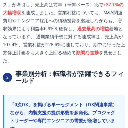
ス」が牽引し、売上高は前年（単体ベース）比で
+37.1%の
大幅増収
を達成しました。営業利益についても、M&A関連
費用やエンジニア採用への積極投資を継続しながらも、増
収効果により利益率6.9%を確保し、
過去最高の増益
着地と
なっています。 通期業績予想に対する達成率は、売上高が
107.4%、営業利益が128.6%に達しており、期中に行った上
方修正計画をも大きく上回る極めて
順調な進捗
を見せまし
た。
事業別分析：転職者が活躍できるフィ
2
ールド
「0次DX」を掲げる単一セグメント（DX関連事業）
ながら、内製支援の提供形態を多角化。プロジェク
トリーダーや専門エンジニアの需要が急増していま