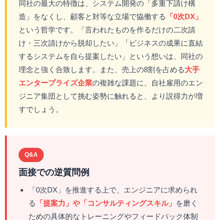
同社の最大の特徴は、システム開発の「多重下請け構
造」をなくし、顧客と対等な立場で協働する
「0次DX」
という哲学です。「言われたものを作るだけの二次請
け・三次請けから脱却したい」「ビジネスの成果に直結
するシステムを自ら提案したい」という想いは、同社の
理念と強く合致します。また、売上の8割を占める
大手
エンタープライズ企業
の複雑な課題に、自社雇用のエン
ジニア集団として挑む姿勢に触れると、より説得力が増
すでしょう。
Q&A
面接での逆質問例
「0次DX」を推進する上で、エンジニアに求められ
る
「提案力」や「コンサルティングスキル」
を磨く
ための具体的なトレーニングやフィードバック体制