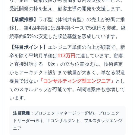
り、企画・提案段階から協働する内製支援サービス。
受託開発の枠を超え、顧客主導の開発を支援します。
【業績推移】
ラボ型（体制共有型）の売上が好調に推
移し、第4四半期には四半期ベースで5億円を突破。継
続率約95%の安定した収益基盤を形成しています。
【注目ポイント】
エンジニア単価の向上が顕著で、新
卒を除く平均月単価は
117万円
に達しています。顧客
と直接対話する「0次」の立ち位置ゆえに、技術選定
からアーキテクト設計まで裁量が大きく、単なる製造
要員ではない
「コンサルティング型エンジニア」
とし
てのスキルアップが可能です。AI関連案件も急増して
います。
注目職種：
プロジェクトマネージャー(PM)、プロジェク
トリーダー(PL)、ITコンサルタント、フルスタックエンジ
ニア