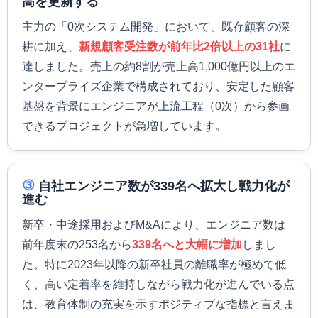
高を更新する
主力の「0次システム開発」において、既存顧客の深
耕に加え、
新規顧客受注数が前年比2倍以上の31社
に
達しました。売上の約8割が売上高1,000億円以上のエ
ンタープライズ企業で構成されており、安定した顧客
基盤を背景にエンジニアが上流工程（0次）から参画
できるプロジェクトが急増しています。
③
自社エンジニア数が339名へ拡大し戦力化が
進む
新卒・中途採用およびM&Aにより、エンジニア数は
前年度末の253名から
339名へと大幅に増加
しまし
た。特に2023年以降の新卒社員の離職率が極めて低
く、高い定着率を維持しながら戦力化が進んでいる点
は、教育体制の充実を示すポジティブな指標と言えま