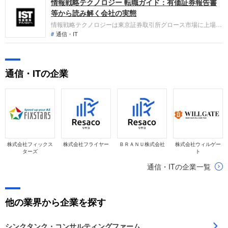
情報戦略テクノロジー 転職ガイド：有価証券報告書
等から読み解く会社の実態
情報戦略テクノロジーは東京証券取引所グロース市場に上場
し、顧客と協働する0次システム開発などのDX関連事業を主力
通信・IT
としています。2025年12月期の連結業績は、既存顧客の深耕
や新規開拓の進展、さらにM&Aを通じたエンジニアの増員など
により売上高が80億円を突破し、大幅な増収増益を達成しまし
通信・ITの企業
た。
株式会社フィックス
株式会社フライヤー
ＢＲＡＮＵ株式会社
株式会社ウィルゲー
ターズ
ト
通信・ITの企業一覧
他の業界から企業を探す
シンクタンク・コンサルティングファーム