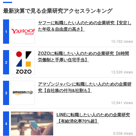
最新決算で見る企業研究アクセスランキング
ヤフーに転職したい人のための企業研究【安定し
た年収＆自由度の高さ】
1
15,192 views
ZOZOに転職したい人のための企業研究【6時間
労働制と手厚い住宅手当】
2
13,526 views
アマゾンジャパンに転職したい人のための企業研
究【自社株の付与&社割も】
3
12,941 views
LINEに転職したい人のための企業研究
【有給消化率70%超】
4
9,558 views