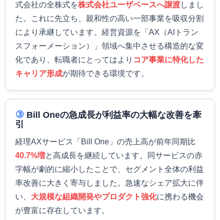
式会社の全株式を
株式会社ユーザベースへ譲渡
しまし
た。これに先立ち、親和性の高い一部事業を吸収分割
により承継しています。経営資源を「AX（AIトラン
スフォーメーション）」領域へ集中させる構造的な変
化であり、転職者にとってはより
コア事業に特化した
キャリア形成
が期待できる環境です。
③
Bill Oneの急成長が利益率の大幅な改善を牽
引
経理AXサービス「Bill One」の売上高が前年同期比
40.7%増
と高成長を継続しています。同サービスの赤
字幅が劇的に縮小したことで、セグメント全体の利益
率改善に大きく寄与しました。急速なシェア拡大に伴
い、
大規模な組織開発やプロダクト強化
に携わる機会
が豊富に存在しています。