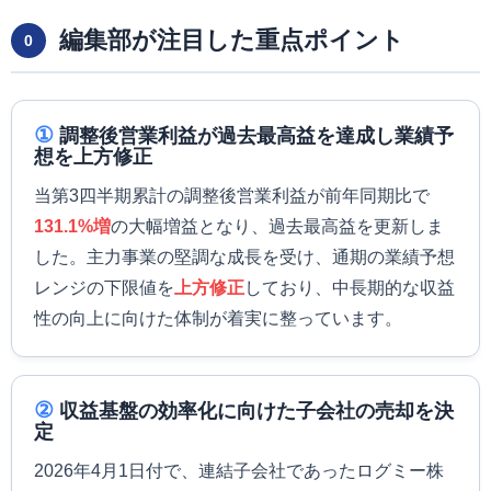
編集部が注目した重点ポイント
0
①
調整後営業利益が過去最高益を達成し業績予
想を上方修正
当第3四半期累計の調整後営業利益が前年同期比で
131.1%増
の大幅増益となり、過去最高益を更新しま
した。主力事業の堅調な成長を受け、通期の業績予想
レンジの下限値を
上方修正
しており、中長期的な収益
性の向上に向けた体制が着実に整っています。
②
収益基盤の効率化に向けた子会社の売却を決
定
2026年4月1日付で、連結子会社であったログミー株