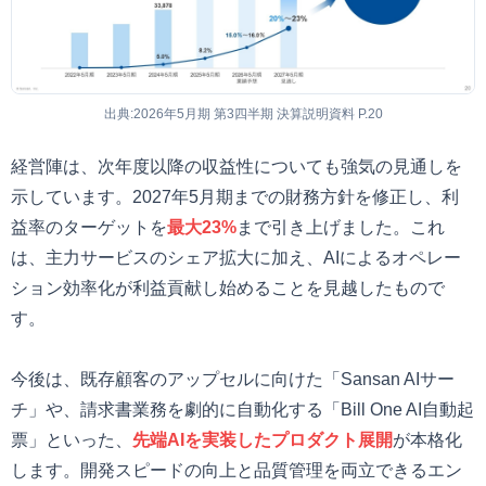
出典:2026年5月期 第3四半期 決算説明資料 P.20
経営陣は、次年度以降の収益性についても強気の見通しを
示しています。2027年5月期までの財務方針を修正し、利
益率のターゲットを
最大23%
まで引き上げました。これ
は、主力サービスのシェア拡大に加え、AIによるオペレー
ション効率化が利益貢献し始めることを見越したもので
す。
今後は、既存顧客のアップセルに向けた「Sansan AIサー
チ」や、請求書業務を劇的に自動化する「Bill One AI自動起
票」といった、
先端AIを実装したプロダクト展開
が本格化
します。開発スピードの向上と品質管理を両立できるエン