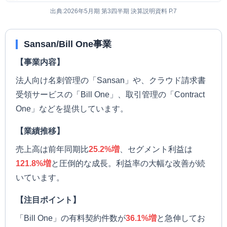
出典:2026年5月期 第3四半期 決算説明資料 P.7
Sansan/Bill One事業
【事業内容】
法人向け名刺管理の「Sansan」や、クラウド請求書
受領サービスの「Bill One」、取引管理の「Contract
One」などを提供しています。
【業績推移】
売上高は前年同期比
25.2%増
、セグメント利益は
121.8%増
と圧倒的な成長。利益率の大幅な改善が続
いています。
【注目ポイント】
「Bill One」の有料契約件数が
36.1%増
と急伸してお