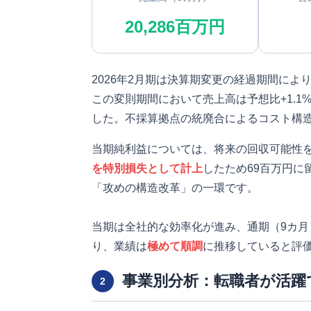
20,286百万円
2026年2月期は決算期変更の経過期間により
この変則期間において売上高は予想比+1.1
した。不採算拠点の統廃合によるコスト構
当期純利益については、将来の回収可能性
を特別損失として計上
したため69百万円に
「攻めの構造改革」の一環です。
当期は全社的な効率化が進み、通期（9カ
り、業績は
極めて順調
に推移していると評
事業別分析：転職者が活躍
2