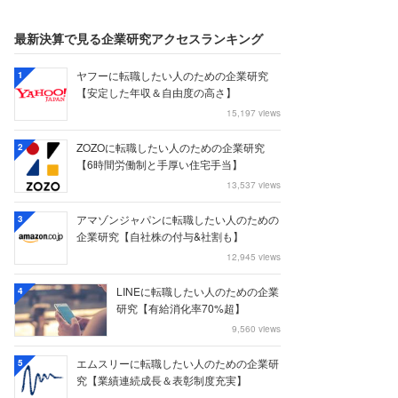
最新決算で見る企業研究アクセスランキング
ヤフーに転職したい人のための企業研究
1
【安定した年収＆自由度の高さ】
15,197 views
ZOZOに転職したい人のための企業研究
2
【6時間労働制と手厚い住宅手当】
13,537 views
アマゾンジャパンに転職したい人のための
3
企業研究【自社株の付与&社割も】
12,945 views
LINEに転職したい人のための企業
4
研究【有給消化率70%超】
9,560 views
エムスリーに転職したい人のための企業研
5
究【業績連続成長＆表彰制度充実】