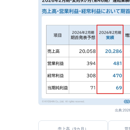
出典:20
売上高（9カ月）
営