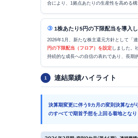
合により、1拠点あたりの生産性を高める
③
1株あたり5円の下限配当を導入
2026年1月、新たな株主還元方針として「
円の下限配当（フロア）を設定
しました。
持続的な成長への自信の表れであり、長期
連結業績ハイライト
1
決算期変更に伴う9カ月の変則決算なが
のすべてで期首予想を上回る着地となり