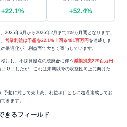
+22.1%
+52.4%
、2025年6月から2026年2月までの9カ月間となります。
%、
営業利益は予想を22.1%上回る481百万円
を達成しま
造の最適化が、利益面で大きく寄与しています。
を検討し、不採算拠点の統廃合に伴う
減損損失229百万円
留まりましたが、これは来期以降の収益性向上に向けた
月）予想に対して売上高、利益項目ともに超過達成してお
価できます。
できるフィールド