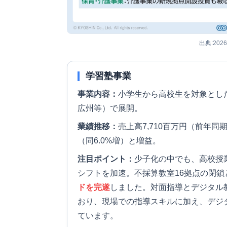
出典:202
学習塾事業
事業内容：
小学生から高校生を対象とし
広州等）で展開。
業績推移：
売上高7,710百万円（前年同
（同6.0%増）と増益。
注目ポイント：
少子化の中でも、高校授
シフトを加速。不採算教室16拠点の閉
ドを完遂
しました。対面指導とデジタル
おり、現場での指導スキルに加え、デジ
ています。