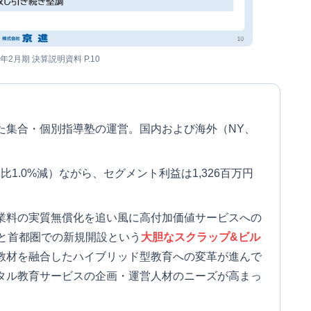
6年2月期 決算説明資料 P.10
た集合・個別指導塾の運営。国内および海外（NY、
期比1.0%減）ながら、セグメント利益は1,326百万円
業料の実質無償化を追い風に高付加価値サービスへの
鎖と首都圏での新規開設という
大胆なスクラップ&ビル
教材を融合したハイブリッド型教育への変革が進んで
タル教育サービスの企画・運営人材のニーズが高まっ