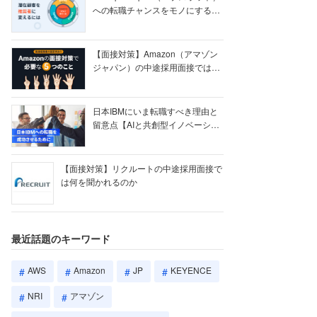
への転職チャンスをモノにする
【ク...
【面接対策】Amazon（アマゾン
ジャパン）の中途採用面接では何
を聞かれる...
日本IBMにいま転職すべき理由と
留意点【AIと共創型イノベーショ
ン戦略】
【面接対策】リクルートの中途採用面接で
は何を聞かれるのか
最近話題のキーワード
AWS
Amazon
JP
KEYENCE
NRI
アマゾン