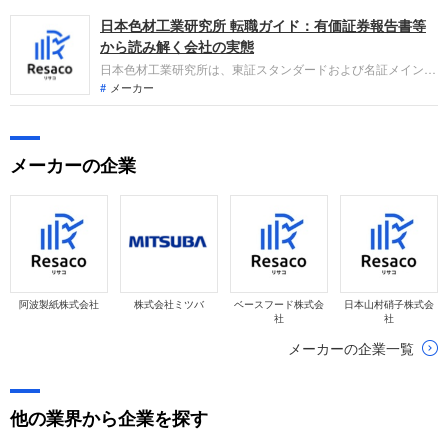
日本色材工業研究所 転職ガイド：有価証券報告書等
から読み解く会社の実態
日本色材工業研究所は、東証スタンダードおよび名証メイン市
場に上場する、化粧品や医薬部外品の製造受託および研究開発
メーカー
受託を行う企業です。直近の業績は、国内の受注沈静化やフラ
ンスでの業績低迷により減収、各種コストの増加で営業減益と
なりましたが、固定資産売却益の計上等で最終的な当期純利益
メーカーの企業
は増益となりました。
阿波製紙株式会社
株式会社ミツバ
ベースフード株式会
日本山村硝子株式会
社
社
メーカーの企業一覧
他の業界から企業を探す