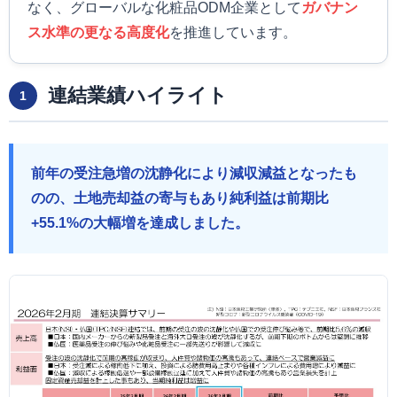
なく、グローバルな化粧品ODM企業として
ガバナン
ス水準の更なる高度化
を推進しています。
連結業績ハイライト
1
前年の受注急増の沈静化により減収減益となったも
のの、土地売却益の寄与もあり純利益は前期比
+55.1%の大幅増を達成しました。