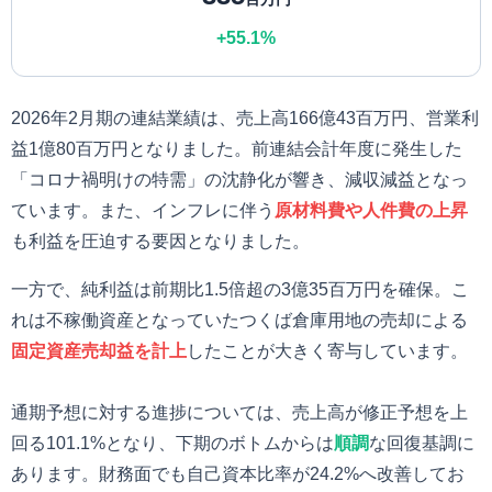
+55.1%
2026年2月期の連結業績は、売上高166億43百万円、営業利
益1億80百万円となりました。前連結会計年度に発生した
「コロナ禍明けの特需」の沈静化が響き、減収減益となっ
ています。また、インフレに伴う
原材料費や人件費の上昇
も利益を圧迫する要因となりました。
一方で、純利益は前期比1.5倍超の3億35百万円を確保。こ
れは不稼働資産となっていたつくば倉庫用地の売却による
固定資産売却益を計上
したことが大きく寄与しています。
通期予想に対する進捗については、売上高が修正予想を上
回る101.1%となり、下期のボトムからは
順調
な回復基調に
あります。財務面でも自己資本比率が24.2%へ改善してお