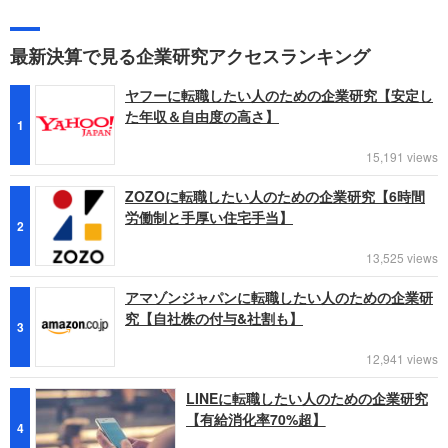
最新決算で見る企業研究アクセスランキング
ヤフーに転職したい人のための企業研究【安定し
た年収＆自由度の高さ】
1
15,191 views
ZOZOに転職したい人のための企業研究【6時間
労働制と手厚い住宅手当】
2
13,525 views
アマゾンジャパンに転職したい人のための企業研
究【自社株の付与&社割も】
3
12,941 views
LINEに転職したい人のための企業研究
【有給消化率70%超】
4