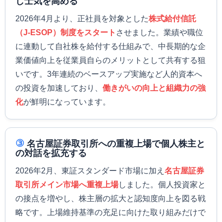
し士気を高める
2026年4月より、正社員を対象とした
株式給付信託
（J-ESOP）制度をスタート
させました。業績や職位
に連動して自社株を給付する仕組みで、中長期的な企
業価値向上を従業員自らのメリットとして共有する狙
いです。3年連続のベースアップ実施など人的資本へ
の投資を加速しており、
働きがいの向上と組織力の強
化
が鮮明になっています。
③
名古屋証券取引所への重複上場で個人株主と
の対話を拡充する
2026年2月、東証スタンダード市場に加え
名古屋証券
取引所メイン市場へ重複上場
しました。個人投資家と
の接点を増やし、株主層の拡大と認知度向上を図る戦
略です。上場維持基準の充足に向けた取り組みだけで