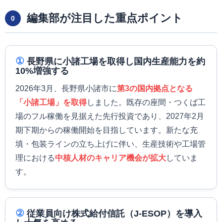
編集部が注目した重点ポイント
0
①
長野県に小諸工場を取得し国内生産能力を約
10%増強する
2026年3月、長野県小諸市に
第3の国内拠点となる
「小諸工場」を取得
しました。既存の座間・つくば工
場のフル稼働を見据えた先行投資であり、2027年2月
期下期からの稼働開始を目指しています。新たな充
填・包装ラインの立ち上げに伴い、生産技術や工場管
理における
中核人材のキャリア機会が拡大
していま
す。
②
従業員向け株式給付信託（J-ESOP）を導入