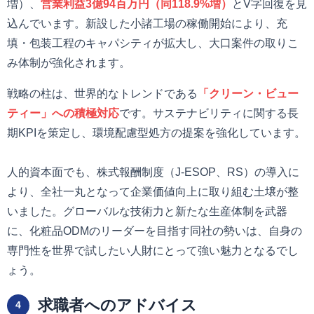
増）、
営業利益3億94百万円（同118.9%増）
とV字回復を見
込んでいます。新設した小諸工場の稼働開始により、充
填・包装工程のキャパシティが拡大し、大口案件の取りこ
み体制が強化されます。
戦略の柱は、世界的なトレンドである
「クリーン・ビュー
ティー」への積極対応
です。サステナビリティに関する長
期KPIを策定し、環境配慮型処方の提案を強化しています。
人的資本面でも、株式報酬制度（J-ESOP、RS）の導入に
より、全社一丸となって企業価値向上に取り組む土壌が整
いました。グローバルな技術力と新たな生産体制を武器
に、化粧品ODMのリーダーを目指す同社の勢いは、自身の
専門性を世界で試したい人財にとって強い魅力となるでし
ょう。
求職者へのアドバイス
4