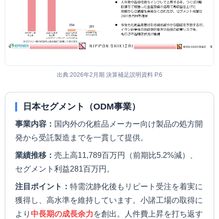
出典:2026年2月期 決算補足説明資料 P.6
日本セグメント（ODM事業）
事業内容：
国内外の化粧品メーカー向け製品の処方開
発から受託製造までを一貫して提供。
業績推移：
売上高11,789百万円（前期比5.2%減）、
セグメント利益281百万円。
注目ポイント：
特需沈静化後もリピート受注を着実に
獲得し、高水準を維持しています。小諸工場の取得に
より
中長期の成長余力
を創出。人件費上昇を打ち返す