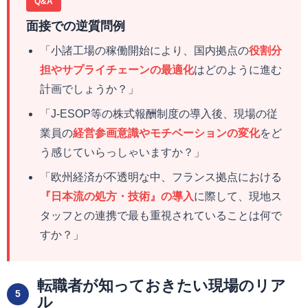
Q&A
面接での逆質問例
「小諸工場の稼働開始により、国内拠点の
役割分
担やサプライチェーンの最適化
はどのように進む
計画でしょうか？」
「J-ESOP等の株式報酬制度の導入後、現場の従
業員の
経営参画意識やモチベーションの変化
をど
う感じていらっしゃいますか？」
「欧州経済が不透明な中、フランス拠点における
『日本流の処方・技術』の導入
に際して、現地ス
タッフとの連携で最も重視されていることは何で
すか？」
転職者が知っておきたい現場のリア
5
ル