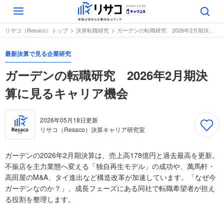
Toggle
navigation
リサコ（Resaco）トップ
決算転職研究
ガーデンの転職研究 2026年2月期決算に見るキャリア機会
最新決算で見る企業研究
ガーデンの転職研究 2026年2月期決
算に見るキャリア機会
2026年05月18日
更新
リサコ（Resaco）決算キャリア研究室
ガーデンの2026年2月期決算は、売上高178億円と過去最高を更新。
不振店を主力業態へ変える「独自再生モデル」の成功や、萬馬軒・
高田屋のM&A、タイ進出など構造改革が加速しています。「なぜ今
ガーデンなのか？」、成長フェーズにある同社で転職希望者が担え
る役割を整理します。