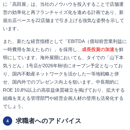
に「高田屋」は、当社のノウハウを投入することで店舗運
営の効率化と再フランチャイズ化を進める計画であり、新
規出店ペースを22店舗まで引き上げる強気な姿勢を示して
います。
また、新たな経営指標として「EBITDA（償却前営業利益に
一時費用を加えたもの）」を採用し、
成長投資の加速
を鮮
明にしています。海外展開においても、タイでの「山下本
気うどん」1号店が2026年秋頃にオープン予定となってお
り、国内不動産ネットワークを活かした一等地戦略と併
せ、国内外でのプレゼンス向上を狙います。中長期的に
ROE 10.8%以上の高収益体質確立を掲げており、拡大する
組織を支える管理部門や経営企画人材の登用も活発化する
でしょう。
求職者へのアドバイス
4