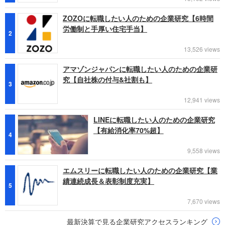
ZOZOに転職したい人のための企業研究【6時間
労働制と手厚い住宅手当】
2
13,526 views
アマゾンジャパンに転職したい人のための企業研
究【自社株の付与&社割も】
3
12,941 views
LINEに転職したい人のための企業研究
【有給消化率70%超】
4
9,558 views
エムスリーに転職したい人のための企業研究【業
績連続成長＆表彰制度充実】
5
7,670 views
最新決算で見る企業研究アクセスランキング