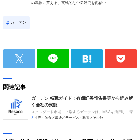
の武器に変える、実戦的な企業研究を配信中。
ガーデン
関連記事
ガーデン 転職ガイド：有価証券報告書等から読み解
く会社の実態
スタンダード市場に上場するガーデンは、M&Aを活用し「壱角
家」等のラーメン店や「山下本気うどん」等のレストランなど
小売・飲食／流通／サービス・教育／その他
多角的な飲食事業を展開する企業です。直近の業績では店舗網
の拡大や価格改定により売上高は増収となっているものの、原
材料費や人件費の高騰などの各種コスト増により、利益面では