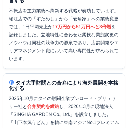
善する
不振店を主力業態へ刷新する戦略が奏功しています。
瑞江店での「すためし」から「壱角家」への業態変更
では、1日平均売上が
17万円から51万円へと3倍増
を
記録しました。立地特性に合わせた柔軟な業態変更の
ノウハウは同社の競争力の源泉であり、店舗開発やエ
リアマネジメント職において高い専門性が求められて
います。
③
タイ大手財閥との合弁により海外展開を本格
化する
2025年10月にタイの財閥企業プンロード・ブリュワ
リー社と
合弁契約を締結
し、2026年3月に現地法人
「SINGHA GARDEN Co., Ltd.」を設立しました。
「山下本気うどん」を軸に東南アジアNo.1プレミアム