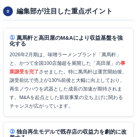
編集部が注目した重点ポイント
0
①
萬馬軒と高田屋のM&Aにより収益基盤を強
化する
2026年2月期は、味噌ラーメンブランド「萬馬軒」
と、かつて全国100店舗超を展開した「高田屋」の
事
業譲受を完了
させました。特に萬馬軒は運営開始後、
譲受前比で売上が130%前後と大幅に向上しており、
再生ノウハウを武器とした成長の加速が期待されま
す。M&Aを起点とした新規事業の立ち上げに関わる
チャンスが広がっています。
②
独自再生モデルで既存店の収益力を劇的に改