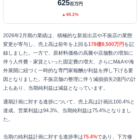
625
百万円
▲48.2%
2026年2月期の業績は、積極的な新規出店や不振店の業態
変更が寄与し、売上高は前年を上回る
178億9,500万円
を記
録しました。一方で、原材料価格の高騰や店舗数の増加に
伴う人件費・家賃といった固定費の増大、さらにM&Aや海
外展開に紐づく一時的な専門家報酬が利益を押し下げる要
因となりました。不振店舗の整理に伴う減損損失2億円の計
上もあり、当期純利益は減益となっています。
通期計画に対する進捗について、売上高は計画比100.4%と
達成。営業利益は94.3%、当期純利益は75.4%となりまし
た。
当期の純利益計画に対する進捗率は
75.4%
であり、下方修