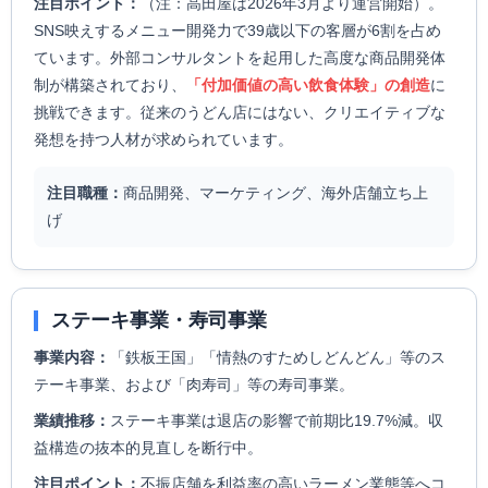
注目ポイント：
（注：高田屋は2026年3月より運営開始）。
SNS映えするメニュー開発力で39歳以下の客層が6割を占め
ています。外部コンサルタントを起用した高度な商品開発体
制が構築されており、
「付加価値の高い飲食体験」の創造
に
挑戦できます。従来のうどん店にはない、クリエイティブな
発想を持つ人材が求められています。
注目職種：
商品開発、マーケティング、海外店舗立ち上
げ
ステーキ事業・寿司事業
事業内容：
「鉄板王国」「情熱のすためしどんどん」等のス
テーキ事業、および「肉寿司」等の寿司事業。
業績推移：
ステーキ事業は退店の影響で前期比19.7%減。収
益構造の抜本的見直しを断行中。
注目ポイント：
不振店舗を利益率の高いラーメン業態等へコ