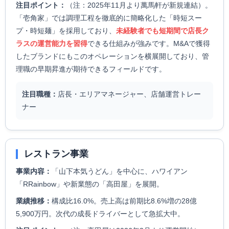
注目ポイント：
（注：2025年11月より萬馬軒が新規連結）。
「壱角家」では調理工程を徹底的に簡略化した「時短スー
プ・時短麺」を採用しており、
未経験者でも短期間で店長ク
ラスの運営能力を習得
できる仕組みが強みです。M&Aで獲得
したブランドにもこのオペレーションを横展開しており、管
理職の早期昇進が期待できるフィールドです。
注目職種：
店長・エリアマネージャー、店舗運営トレー
ナー
レストラン事業
事業内容：
「山下本気うどん」を中心に、ハワイアン
「RRainbow」や新業態の「高田屋」を展開。
業績推移：
構成比16.0%。売上高は前期比8.6%増の28億
5,900万円。次代の成長ドライバーとして急拡大中。