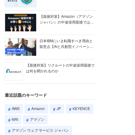
【ク...
【面接対策】Amazon（アマゾン
ジャパン）の中途採用面接では何
を聞かれる...
日本IBMにいま転職すべき理由と
留意点【AIと共創型イノベーショ
ン戦略】
【面接対策】リクルートの中途採用面接で
は何を聞かれるのか
最近話題のキーワード
AWS
Amazon
JP
KEYENCE
NRI
アマゾン
アマゾン ウェブ サービス ジャパン