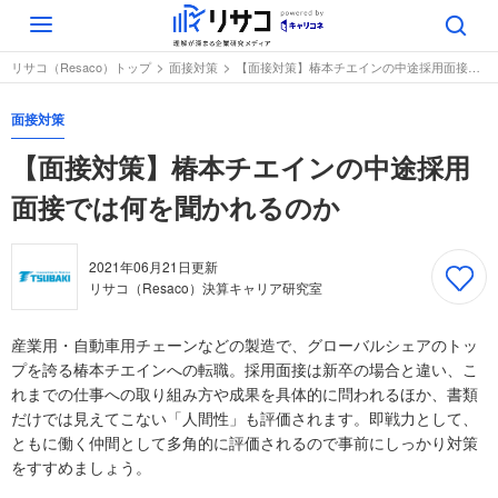
Toggle
navigation
リサコ（Resaco）トップ
面接対策
【面接対策】椿本チエインの中途採用面接では何を聞かれるのか
面接対策
【面接対策】椿本チエインの中途採用
面接では何を聞かれるのか
2021年06月21日
更新
リサコ（Resaco）決算キャリア研究室
産業用・自動車用チェーンなどの製造で、グローバルシェアのトッ
プを誇る椿本チエインへの転職。採用面接は新卒の場合と違い、こ
れまでの仕事への取り組み方や成果を具体的に問われるほか、書類
だけでは見えてこない「人間性」も評価されます。即戦力として、
ともに働く仲間として多角的に評価されるので事前にしっかり対策
をすすめましょう。