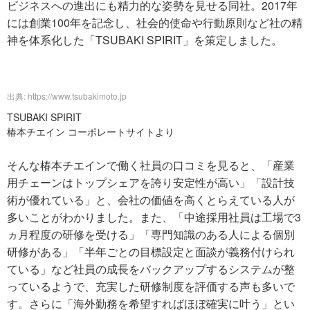
ビジネスへの進出にも精力的な姿勢を見せる同社。2017年
には創業100年を記念し、社会的使命や行動原則など社の精
神を体系化した「TSUBAKI SPIRIT」を策定しました。
出典: https://www.tsubakimoto.jp
TSUBAKI SPIRIT
椿本チエイン コーポレートサイトより
そんな椿本チエインで働く社員の口コミを見ると、「産業
用チェーンはトップシェアを誇り安定性が高い」「設計技
術が優れている」と、会社の価値を高くとらえている人が
多いことがわかりました。また、「中途採用社員は工場で3
ヵ月程度の研修を受ける」「専門知識のある人による個別
研修がある」「半年ごとの目標設定と面談が義務付けられ
ている」など社員の成長をバックアップするシステムが整
っているようで、充実した研修制度を評価する声も多いで
す。さらに「海外勤務を希望すればほぼ確実に叶う」とい