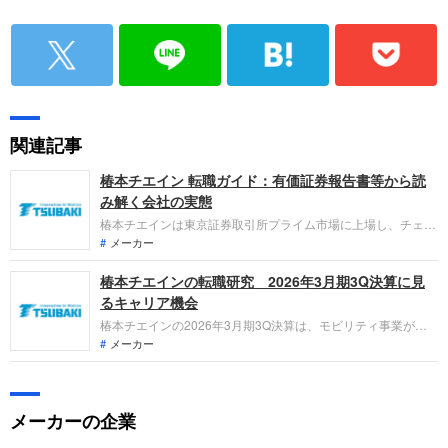
関連記事
椿本チエイン 転職ガイド：有価証券報告書等から読
み解く会社の実態
椿本チエインは東京証券取引所プライム市場に上場し、チェー
ン、モーションコントロール、モビリティ、マテハン事業を展
メーカー
開する企業です。直近の業績は、米国等での販売増により増収
椿本チエインの転職研究 2026年3月期3Q決算に見
を達成したものの、一時的な費用計上で営業減益となりまし
た。一方、最終利益は負ののれん計上により増益となっていま
るキャリア機会
す。
椿本チエインの2026年3月期3Q決算は、モビリティ事業が利
益18.1%増と躍進。2026年1月には大同工業を完全子会社化
メーカー
し、グローバル競争力を大幅に強化しています。世界シェア
No.1の技術力を武器に、変革期を迎える同社でどのような役割
を担えるのか、求職者が知るべき要点を整理します。
メーカーの企業