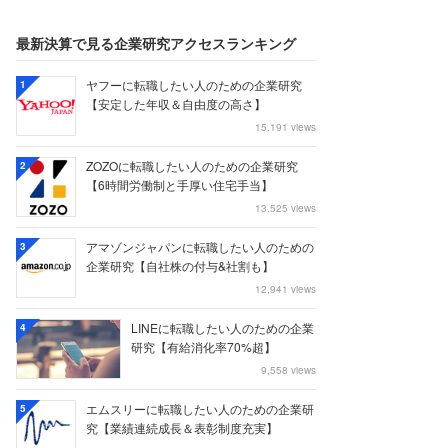
最新決算で見る企業研究アクセスランキング
ヤフーに転職したい人のための企業研究
1
【安定した年収＆自由度の高さ】
15,191 views
ZOZOに転職したい人のための企業研究
2
【6時間労働制と手厚い住宅手当】
13,525 views
アマゾンジャパンに転職したい人のための
3
企業研究【自社株の付与&社割も】
12,941 views
LINEに転職したい人のための企業
4
研究【有給消化率70%超】
9,558 views
エムスリーに転職したい人のための企業研
5
究【業績連続成長＆表彰制度充実】