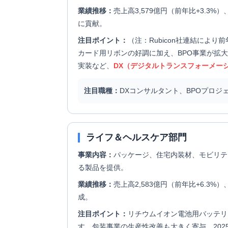
業績推移：
売上高3,579億円（前年比+3.3%
に貢献。
注目ポイント：
（注：Rubicon社連結によ
カード用リボンの好調に加え、BPO事業が拡
実装など、
DX（デジタルトランスフォーメー
注目職種：
DXコンサルタント、BPOプロ
ライフ＆ヘルスケア部門
事業内容：
パッケージ、住宅内装材、モビリテ
る製品を提供。
業績推移：
売上高2,583億円（前年比+6.3%
成。
注目ポイント：
リチウムイオン電池用バッテリ
す。包装事業の生産性改善も大きく寄与。202