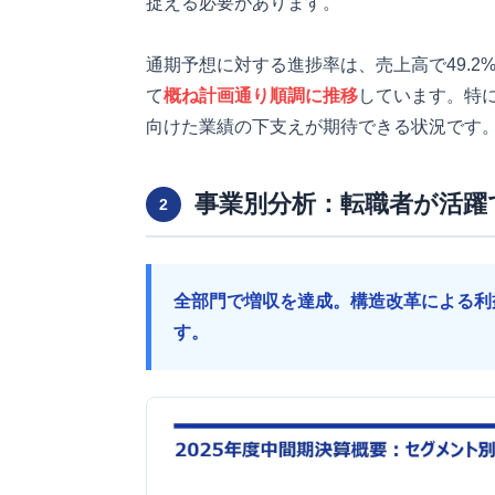
捉える必要があります。
通期予想に対する進捗率は、売上高で49.2
て
概ね計画通り順調に推移
しています。特
向けた業績の下支えが期待できる状況です
事業別分析：転職者が活躍
2
全部門で増収を達成。構造改革による利
す。