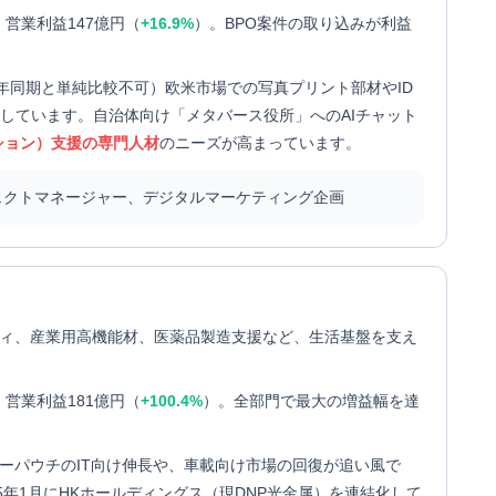
）、営業利益147億円（
+16.9%
）。BPO案件の取り込みが利益
り前年同期と単純比較不可）欧米市場での写真プリント部材やID
大しています。自治体向け「メタバース役所」へのAIチャット
ション）支援の専門人材
のニーズが高まっています。
ジェクトマネージャー、デジタルマーケティング企画
ィ、産業用高機能材、医薬品製造支援など、生活基盤を支え
）、営業利益181億円（
+100.4%
）。全部門で最大の増益幅を達
ーパウチのIT向け伸長や、車載向け市場の回復が追い風で
5年1月にHKホールディングス（現DNP光金属）を連結化して