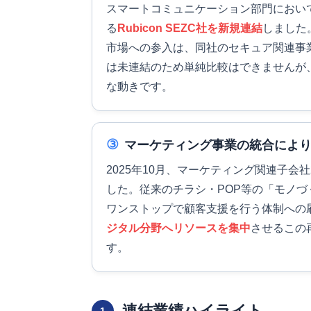
スマートコミュニケーション部門において
る
Rubicon SEZC社を新規連結
しました
市場への参入は、同社のセキュア関連事
は未連結のため単純比較はできませんが
な動きです。
③
マーケティング事業の統合によ
2025年10月、マーケティング関連子会
した。従来のチラシ・POP等の「モノ
ワンストップで顧客支援を行う体制への
ジタル分野へリソースを集中
させるこの
す。
連結業績ハイライト
1