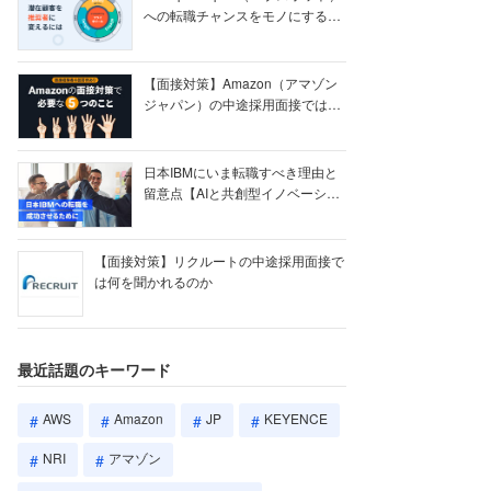
への転職チャンスをモノにする
【ク...
【面接対策】Amazon（アマゾン
ジャパン）の中途採用面接では何
を聞かれる...
日本IBMにいま転職すべき理由と
留意点【AIと共創型イノベーショ
ン戦略】
【面接対策】リクルートの中途採用面接で
は何を聞かれるのか
最近話題のキーワード
AWS
Amazon
JP
KEYENCE
NRI
アマゾン