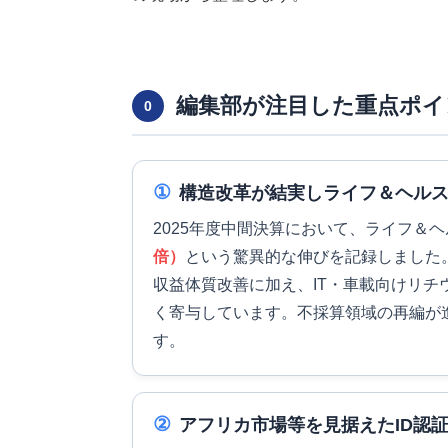
編集部が注目した重点ポイ
0
①
構造改革が結実しライフ＆ヘル
2025年度中間決算において、ライフ＆
倍）
という驚異的な伸びを記録しました
収益体質改善に加え、IT・車載向けリ
く寄与しています。不採算領域の再編が
す。
②
アフリカ市場等を見据えたID認