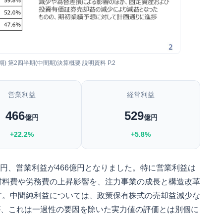
月期) 第2四半期(中間期)決算概要 説明資料 P.2
営業利益
経常利益
466
529
億円
億円
+22.2%
+5.8%
7億円、営業利益が466億円となりました。特に営業利益は
材料費や労務費の上昇影響を、注力事業の成長と構造改革
す。中間純利益については、政策保有株式の売却益減少な
たが、これは一過性の要因を除いた実力値の評価とは別個に