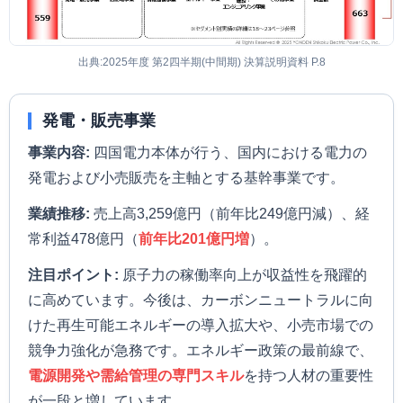
出典:2025年度 第2四半期(中間期) 決算説明資料 P.8
発電・販売事業
事業内容:
四国電力本体が行う、国内における電力の
発電および小売販売を主軸とする基幹事業です。
業績推移:
売上高3,259億円（前年比249億円減）、経
常利益478億円（
前年比201億円増
）。
注目ポイント:
原子力の稼働率向上が収益性を飛躍的
に高めています。今後は、カーボンニュートラルに向
けた再生可能エネルギーの導入拡大や、小売市場での
競争力強化が急務です。エネルギー政策の最前線で、
電源開発や需給管理の専門スキル
を持つ人材の重要性
が一段と増しています。