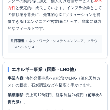
ンターの契約増に加え、個人向け通信サービスも
38.6
万件
と安定的に成長しています。インフラ企業として
の信頼感を背景に、先進的なICTソリューションを提
供できるITエンジニアや営業職にとって、非常に魅力
的なフィールドです。
注目職種：
ネットワーク・システムエンジニア、クラウ
ドスペシャリスト
エネルギー事業（国際・LNG他）
事業内容:
海外発電事業への投資やLNG（液化天然ガ
ス）の販売、石炭調達などを幅広く手がけます。
業績推移:
売上高128億円、経常利益24億円（
前年比8
億円減
）。