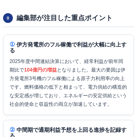
編集部が注目した重点ポイント
0
①
伊方発電所のフル稼働で利益が大幅に向上す
る
2025年度中間連結決算において、経常利益が前年同
期比で
104億円の増益
となりました。最大の要因は伊
方発電所3号機のフル稼働による原子力利用率の向上
です。燃料価格の低下と相まって、電力供給の構造的
な安定感が増しており、エネルギーの安定供給という
社会的使命と収益性の両立が加速しています。
②
中間期で通期利益予想を上回る進捗を記録す
る