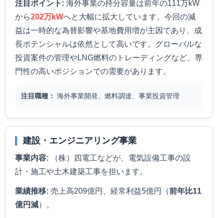
注目ポイント:
海外事業の持分容量は前年の111万kW
から
202万kW
へと大幅に拡大しています。今回の減
益は一時的な為替影響や基地費用増が主因であり、成
長ポテンシャルは依然として高いです。グローバルな
投資案件の管理やLNG燃料のトレーディングなど、専
門性の高いポジションでの需要があります。
注目職種：
海外事業開発、燃料調達、事業投資管理
建設・エンジニアリング事業
事業内容:
（株）四電工などが、電気設備工事の設
計・施工や土木建築工事を担います。
業績推移:
売上高209億円、経常利益5億円（
前年比11
億円減
）。