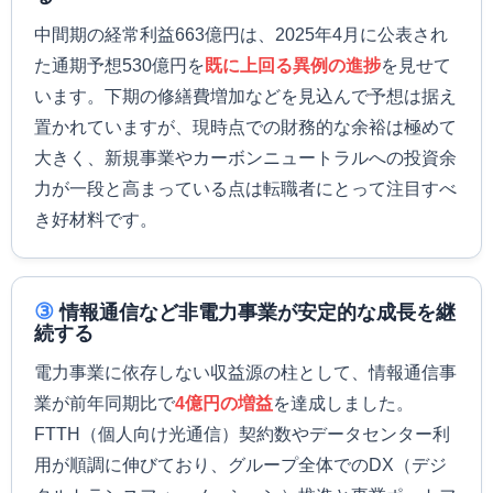
中間期の経常利益663億円は、2025年4月に公表され
た通期予想530億円を
既に上回る異例の進捗
を見せて
います。下期の修繕費増加などを見込んで予想は据え
置かれていますが、現時点での財務的な余裕は極めて
大きく、新規事業やカーボンニュートラルへの投資余
力が一段と高まっている点は転職者にとって注目すべ
き好材料です。
③
情報通信など非電力事業が安定的な成長を継
続する
電力事業に依存しない収益源の柱として、情報通信事
業が前年同期比で
4億円の増益
を達成しました。
FTTH（個人向け光通信）契約数やデータセンター利
用が順調に伸びており、グループ全体でのDX（デジ