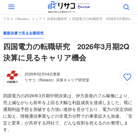
Toggle
navigation
リサコ（Resaco）トップ
決算転職研究
四国電力の転職研究 2026年3月期2Q決算に見るキャリア機会
最新決算で見る企業研究
四国電力の転職研究 2026年3月期2Q
決算に見るキャリア機会
2026年02月04日
更新
リサコ（Resaco）決算キャリア研究室
四国電力の2026年3月期中間決算は、伊方原発のフル稼働により、
売上減ながらも前年を上回る大幅な利益成長を達成しました。既に
通期利益予想を突破する力強い進捗を見せており、電力の安定供給
に加え、情報通信事業などの非電力分野での事業拡大も加速。「安
定と変革」が共存する同社で、どんな役割を担えるのか整理しま
す。