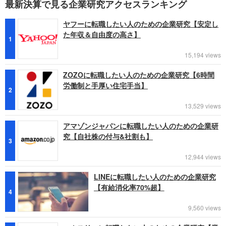
最新決算で見る企業研究アクセスランキング
ヤフーに転職したい人のための企業研究【安定し
た年収＆自由度の高さ】
1
15,194 views
ZOZOに転職したい人のための企業研究【6時間
労働制と手厚い住宅手当】
2
13,529 views
アマゾンジャパンに転職したい人のための企業研
究【自社株の付与&社割も】
3
12,944 views
LINEに転職したい人のための企業研究
【有給消化率70%超】
4
9,560 views