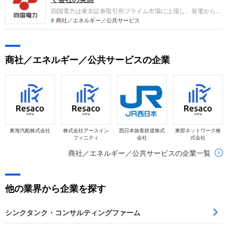
四国電力は東京証券取引所プライム市場に上場し、発電から販
売までの電気事業を中核に、情報通信や建設・エンジニアリン
商社／エネルギー／公共サービス
グ事業などを展開しています。直近の業績は、燃料費調整額の
減少等により小売販売収入が落ち込んだことなどから、減益と
なりました。成長事業の拡大と持続的な企業価値の創出に取り
商社／エネルギー／公共サービスの企業
組んでいます。
東海汽船株式会社
株式会社アースイン
西日本旅客鉄道株式
東部ネットワーク株
フィニティ
会社
式会社
商社／エネルギー／公共サービスの企業一覧
他の業界から企業を探す
シンクタンク・コンサルティングファーム