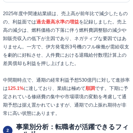
2025年度中間連結業績は、売上高が前年比で減少したもの
の、利益面では
過去最高水準の増益
を記録しました。売上
高の減少は、燃料価格の下落に伴う燃料費調整額の減少や
卸販売収入の低下が主因であり、ネガティブな要因ではあ
りません。一方で、伊方発電所3号機のフル稼働が需給収支
を劇的に好転させ、人件費における退職給付数理計算上の
差異償却も利益を押し上げました。
中間期時点で、通期の経常利益予想530億円に対して進捗率
は
125.1%
に達しており、業績は極めて
順調
です。下期に予
定されている修繕費の集中や市場環境の変動を考慮して通
期予想は据え置かれていますが、通期での上振れ期待が非
常に高い状態にあります。
事業別分析：転職者が活躍できるフィ
2