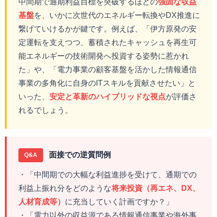
中間期で通期利益目標を突破するほどの
強固な収益
基盤
を、いかに次世代のエネルギー転換やDX推進に
繋げていけるかが鍵です。例えば、「伊方原発の安
定運転を支えつつ、蓄積されたキャッシュを再生可
能エネルギーの技術開発へ投資する姿勢に惹かれ
た」や、「電力事業の顧客基盤を活かした情報通信
事業の多角化に自身のITスキルを貢献させたい」と
いった、
安定と革新のハイブリッドな視点
が評価さ
れるでしょう。
面接での逆質問例
Q&A
・「中間期での大幅な利益進捗を受けて、通期での
利益上振れ分をどのような
将来投資（再エネ、DX、
人材育成等）
に充当していく計画ですか？」
・「電力以外の収益源である情報通信事業や海外事