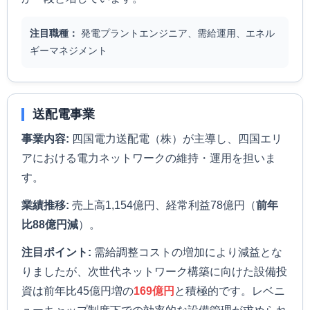
注目職種：
発電プラントエンジニア、需給運用、エネル
ギーマネジメント
送配電事業
事業内容:
四国電力送配電（株）が主導し、四国エリ
アにおける電力ネットワークの維持・運用を担いま
す。
業績推移:
売上高1,154億円、経常利益78億円（
前年
比88億円減
）。
注目ポイント:
需給調整コストの増加により減益とな
りましたが、次世代ネットワーク構築に向けた設備投
資は前年比45億円増の
169億円
と積極的です。レベニ