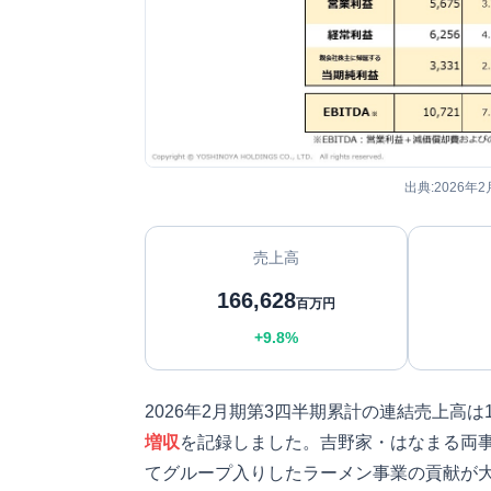
出典:2026年
売上高
166,628
百万円
+9.8%
2026年2月期第3四半期累計の連結売上高は
増収
を記録しました。吉野家・はなまる両事
てグループ入りしたラーメン事業の貢献が