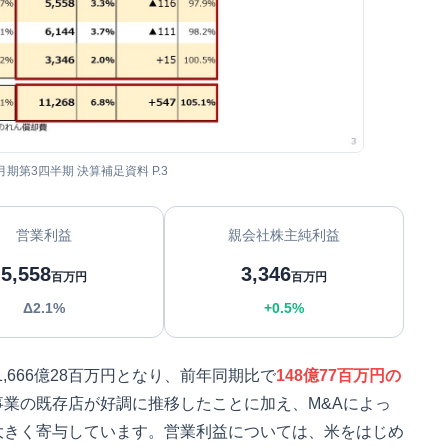
2月期第3四半期 決算補足資料 P.3
営業利益
親会社株主純利益
5,558
3,346
百万円
百万円
Δ2.1%
+0.5%
1,666億28百万円となり、前年同期比で
148億77百万円の
業の既存店が好調に推移したことに加え、M&Aによっ
大きく寄与しています。営業利益については、米をはじめ