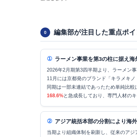
編集部が注目した重点ポイ
0
①
ラーメン事業を第3の柱に据え海
2026年2月期第3四半期より、ラーメン
11月には京都発のブランド「キラメキノ
同期は一部未連結であったため単純比較
168.6%
と急成長しており、専門人材のキ
②
アジア統括本部の分割により海
当期より組織体制を刷新し、従来のアジ