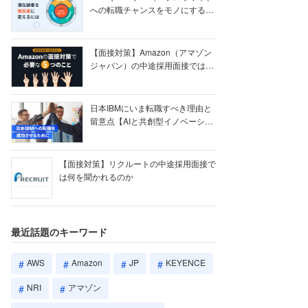
への転職チャンスをモノにする
【ク...
【面接対策】Amazon（アマゾン
ジャパン）の中途採用面接では何
を聞かれる...
日本IBMにいま転職すべき理由と
留意点【AIと共創型イノベーショ
ン戦略】
【面接対策】リクルートの中途採用面接で
は何を聞かれるのか
最近話題のキーワード
AWS
Amazon
JP
KEYENCE
NRI
アマゾン