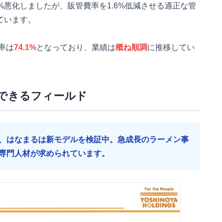
%悪化しましたが、販管費率を1.6%低減させる適正な管
ています。
率は
74.1%
となっており、業績は
概ね順調
に推移してい
できるフィールド
、はなまるは新モデルを検証中。急成長のラーメン事
専門人材が求められています。