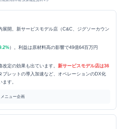
2月期第3四半期 決算補足資料 P.5
内展開。新サービスモデル店（C&C、ジグソーカウン
9.2%
）。利益は原材料高の影響で49億64百万円
格改定の効果も出ています。
新サービスモデル店は36
タブレットの導入加速など、オペレーションのDX化
います。
、メニュー企画