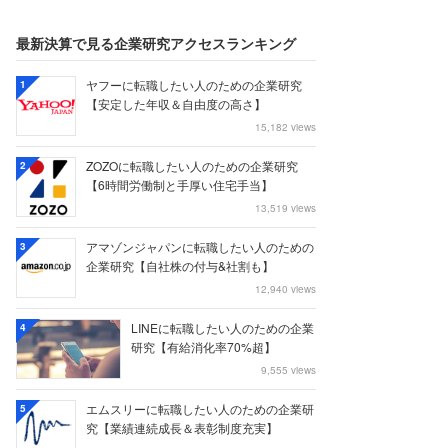
最新決算で見る企業研究アクセスランキング
ヤフーに転職したい人のための企業研究
1
【安定した年収＆自由度の高さ】
15,182 views
ZOZOに転職したい人のための企業研究
2
【6時間労働制と手厚い住宅手当】
13,519 views
アマゾンジャパンに転職したい人のための
3
企業研究【自社株の付与&社割も】
12,940 views
LINEに転職したい人のための企業
4
研究【有給消化率70%超】
9,555 views
エムスリーに転職したい人のための企業研
5
究【業績連続成長＆表彰制度充実】