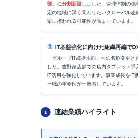
部」に分割新設
しました。管理体制の強
定の地域に深く関わりたいグローバル志
案に携われる可能性が高まっています。
③
IT基盤強化に向けた組織再編で
「グループIT統括本部」への名称変更と
した。吉野家店舗での店内タブレット導
IT活用を強化しています。事業成長をI
ー職の重要性が一層増しています。
連結業績ハイライト
1