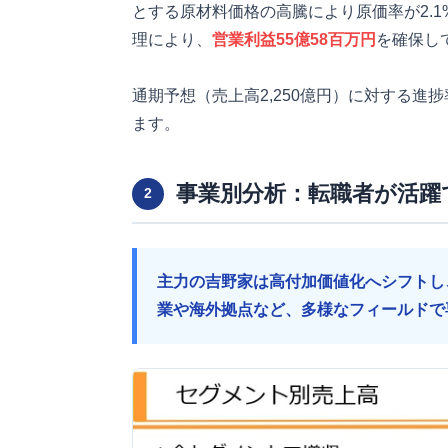
とする原材料価格の高騰により原価率が2.1
理により、
営業利益55億58百万円
を確保し
通期予想（売上高2,250億円）に対する進捗
ます。
事業別分析：転職者が活躍
2
主力の吉野家は高付加価値化へシフトし
業や海外拠点など、多様なフィールドで