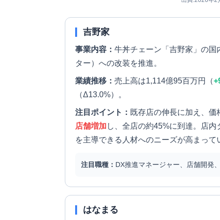
出典:2026年
吉野家
事業内容：
牛丼チェーン「吉野家」の国
ター）への改装を推進。
業績推移：
売上高は1,114億95百万円（
+
（Δ13.0%）。
注目ポイント：
既存店の伸長に加え、価
店舗増加
し、全店の約45%に到達。店内
を主導できる人材へのニーズが高まって
注目職種：
DX推進マネージャー、店舗開発
はなまる