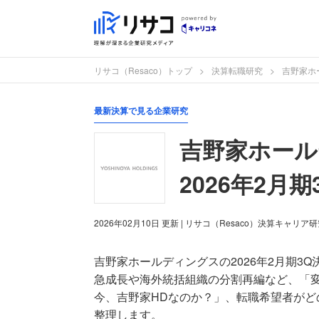
リサコ（Resaco）トップ
決算転職研究
吉野家ホ
最新決算で見る企業研究
吉野家ホー
2026年2月
2026年02月10日
更新
| リサコ（Resaco）決算キャリア
吉野家ホールディングスの2026年2月期3
急成長や海外統括組織の分割再編など、「
今、吉野家HDなのか？」、転職希望者が
整理します。