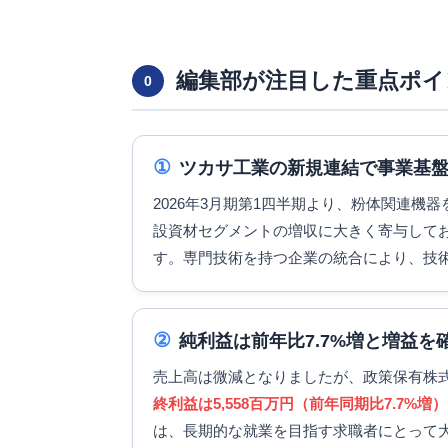
編集部が注目した重点ポイ
0
①
ツカサ工業の新規連結で事業基
2026年3月期第1四半期より、粉体関連機
設資材セグメントの増収に大きく寄与して
す。専門技術を持つ企業の統合により、技
②
純利益は前年比7.7%増と増益を
売上高は微減となりましたが、政策保有株
終利益は5,558百万円（前年同期比7.7%増）
は、長期的な就業を目指す求職者にとって