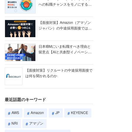
への転職チャンスをモノにする
【ク...
【面接対策】Amazon（アマゾン
ジャパン）の中途採用面接では何
を聞かれる...
日本IBMにいま転職すべき理由と
留意点【AIと共創型イノベーショ
ン戦略】
【面接対策】リクルートの中途採用面接で
は何を聞かれるのか
最近話題のキーワード
AWS
Amazon
JP
KEYENCE
NRI
アマゾン