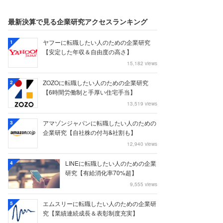
最新決算で見る企業研究アクセスランキング
ヤフーに転職したい人のための企業研究
1
【安定した年収＆自由度の高さ】
15,182 views
ZOZOに転職したい人のための企業研究
2
【6時間労働制と手厚い住宅手当】
13,519 views
アマゾンジャパンに転職したい人のための
3
企業研究【自社株の付与&社割も】
12,940 views
LINEに転職したい人のための企業
4
研究【有給消化率70%超】
9,555 views
エムスリーに転職したい人のための企業研
5
究【業績連続成長＆表彰制度充実】