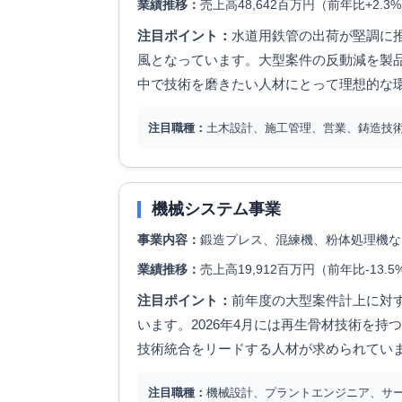
業績推移：
売上高48,642百万円（前年比+2.3
注目ポイント：
水道用鉄管の出荷が堅調に
風となっています。大型案件の反動減を製
中で技術を磨きたい人材にとって理想的な
注目職種：
土木設計、施工管理、営業、鋳造技
機械システム事業
事業内容：
鍛造プレス、混練機、粉体処理機な
業績推移：
売上高19,912百万円（前年比-13.
注目ポイント：
前年度の大型案件計上に対
います。2026年4月には再生骨材技術を
技術統合をリードする人材が求められてい
注目職種：
機械設計、プラントエンジニア、サ