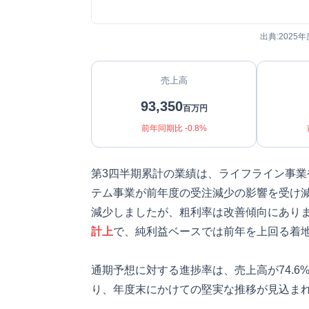
出典:2025年
売上高
93,350
百万円
前年同期比 -0.8%
第3四半期累計の業績は、ライフライン事
テム事業が前年度の受注減少の影響を受け
減少しましたが、粗利率は改善傾向にあり
計上
で、純利益ベースでは前年を上回る着
通期予想に対する進捗率は、売上高が74.6%
り、年度末にかけての堅実な推移が見込ま