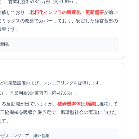
%）、営業利益3,513百万円（同+1.8%）。
推移しており、
老朽化インフラの耐震化・更新需要
が追い
品ミックスの改善でカバーしており、安定した経営基盤の
環境です。
術開発
どの製造設備およびエンジニアリングを提供します。
5%）、営業利益904百万円（同-47.6%）。
する反動減が出ていますが、
破砕機本体は順調
に推移して
持つ三協機械を吸収合併予定で、循環型社会の実現に向けた
ます。
ービスエンジニア、海外営業