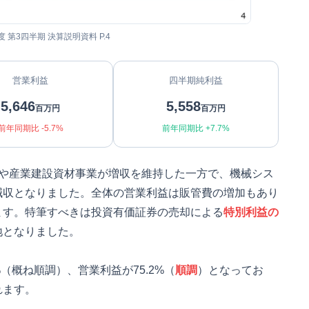
度 第3四半期 決算説明資料 P.4
営業利益
四半期純利益
5,646
5,558
百万円
百万円
前年同期比 -5.7%
前年同期比 +7.7%
業や産業建設資材事業が増収を維持した一方で、機械シス
減収となりました。全体の営業利益は販管費の増加もあり
ます。特筆すべきは投資有価証券の売却による
特別利益の
地となりました。
（概ね順調）、営業利益が75.2%（
順調
）となってお
れます。