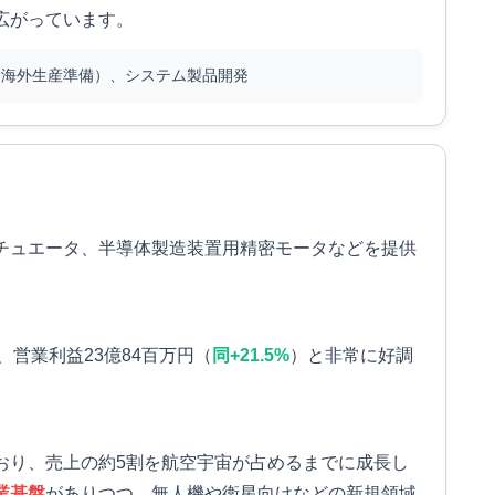
広がっています。
海外生産準備）、システム製品開発
チュエータ、半導体製造装置用精密モータなどを提供
、営業利益23億84百万円（
同+21.5%
）と非常に好調
おり、売上の約5割を航空宇宙が占めるまでに成長し
業基盤
がありつつ、無人機や衛星向けなどの新規領域