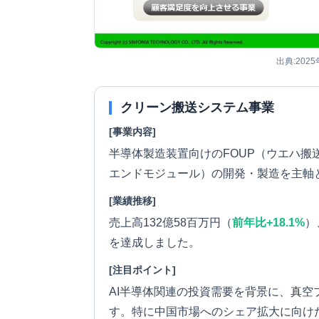
出典:202
クリーン搬送システム事業
[事業内容]
半導体製造装置向けのFOUP（ウエハ搬
エンドモジュール）の開発・製造を主軸
[業績推移]
売上高132億58百万円（
前年比+18.1%
）
を達成しました。
[注目ポイント]
AI半導体関連の投資需要を背景に、真
す。特に中国市場へのシェア拡大に向け