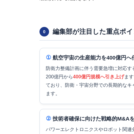
編集部が注目した重点ポイ
0
①
航空宇宙の生産能力を400億円へ
防衛力整備計画に伴う需要急増に対応す
200億円から
400億円規模へ引き上げ
ます
ており、防衛・宇宙分野での長期的なキ
ます。
②
技術者確保に向けた戦略的M&A
パワーエレクトロニクスやロボット関連