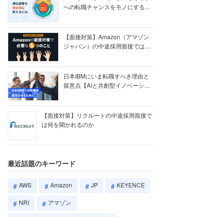
への転職チャンスをモノにする
【ク...
【面接対策】Amazon（アマゾン
ジャパン）の中途採用面接では何
を聞かれる...
日本IBMにいま転職すべき理由と
留意点【AIと共創型イノベーショ
ン戦略】
【面接対策】リクルートの中途採用面接で
は何を聞かれるのか
最近話題のキーワード
AWS
Amazon
JP
KEYENCE
NRI
アマゾン