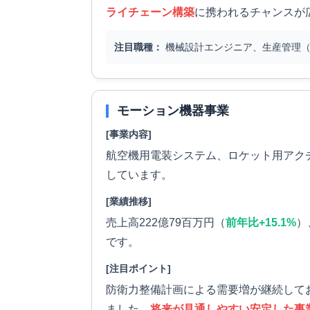
ライチェーン構築
に携われるチャンスが
注目職種：
機械設計エンジニア、生産管理（
モーション機器事業
[事業内容]
航空機用電装システム、ロケット用アク
しています。
[業績推移]
売上高222億79百万円（
前年比+15.1%
）
です。
[注目ポイント]
防衛力整備計画による需要増が継続して
ました。
将来が見通しやすい安定した事