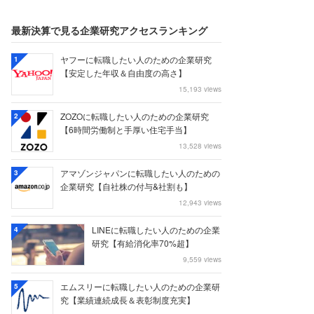
最新決算で見る企業研究アクセスランキング
ヤフーに転職したい人のための企業研究
1
【安定した年収＆自由度の高さ】
15,193 views
ZOZOに転職したい人のための企業研究
2
【6時間労働制と手厚い住宅手当】
13,528 views
アマゾンジャパンに転職したい人のための
3
企業研究【自社株の付与&社割も】
12,943 views
LINEに転職したい人のための企業
4
研究【有給消化率70%超】
9,559 views
エムスリーに転職したい人のための企業研
5
究【業績連続成長＆表彰制度充実】