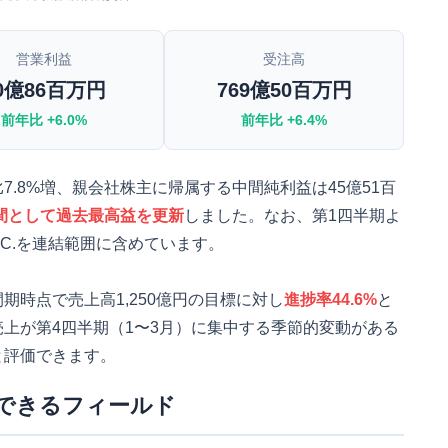
営業利益
受注高
0億86百万円
769億50百万円
前年比 +6.0%
前年比 +6.4%
.8%増、親会社株主に帰属する中間純利益は45億51百
間として過去最高益を更新
しました。なお、第1四半期よ
A) INC.を連結範囲に含めています。
時点で売上高1,250億円の目標に対し
進捗率44.6%
と
上が第4四半期（1〜3月）に集中する季節的変動がある
と評価できます。
できるフィールド