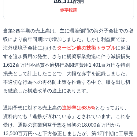
Δ6,311
百万円
赤字転落
当第3四半期の売上高は、主に環境部門の海外子会社での増
収により前年同期比で増加しました。しかし利益面では、
海外環境子会社における
タービン他の技術トラブル
に起因
する追加費用の発生、さらに橋梁事業撤退に伴う減損損失
1,612百万円や品質不適切行為関連費用1,401百万円を特別
損失として計上したことで、大幅な赤字を記録しました。
不適切な行為への再発防止策を推進する中で、膿を出し切
る徹底した構造改革の途上にあります。
通期予想に対する売上高の
進捗率は68.5%
となっており、
資料内でも「進捗が遅れている」とされています。これを
受け、通期の営業利益予想を当初の18,000百万円から
13,500百万円へと下方修正しましたが、第4四半期に工事完