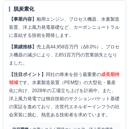
脱炭素化
【事業内容】
舶用エンジン、プロセス機器、水素製造
装置、洋上風力発電基礎など、カーボンニュートラル
に直結する技術を開発します。
【業績推移】
売上高44,958百万円（Δ8.0%）。プロセ
ス機器の減少により、2,851百万円の営業損失となり
ました。
【注目ポイント】
同社の将来を担う最重要の
成長期待
領域
です。水素製造装置（PEM型）の大型化・量産
化に向け、2028年の工場立ち上げを計画中。また、
洋上風力発電では独自技術のサクションバケット基礎
の実証を進めており、次世代エネルギーインフラの社
会実装に挑む、熱意ある技術者を求めています。