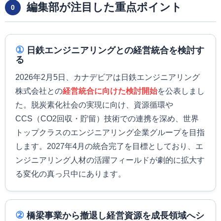
編集部が注目した重点ポイント
0
①
日鉄エンジニアリングとの経営統合を検討す
る
2026年2月5日、カナデビアは日鉄エンジニアリング
株式会社との
経営統合に向けた検討開始
を公表しまし
た。脱炭素化社会の実現に向け、資源循環や
CCS（CO2回収・貯留）技術での連携を深め、世界
トップクラスのエンジニアリング企業グループを目指
します。2027年4月の統合完了を目標としており、エ
ンジニアリング人材の活躍フィールドが劇的に拡大す
る変化の真っ只中にあります。
②
橋梁事業から撤退し経営資源を成長領域へシ