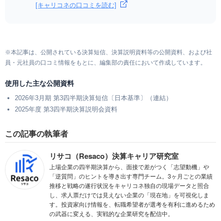
[キャリコネの口コミを読む]
※本記事は、公開されている決算短信、決算説明資料等の公開資料、および社
員・元社員の口コミ情報をもとに、編集部の責任において作成しています。
使用した主な公開資料
2026年3月期 第3四半期決算短信〔日本基準〕（連結）
2025年度 第3四半期決算説明会資料
この記事の執筆者
リサコ（Resaco）決算キャリア研究室
上場企業の四半期決算から、面接で差がつく「志望動機」や
「逆質問」のヒントを導き出す専門チーム。3ヶ月ごとの業績
推移と戦略の遂行状況をキャリコネ独自の現場データと照合
し、求人票だけでは見えない企業の「現在地」を可視化しま
す。投資家向け情報を、転職希望者が選考を有利に進めるため
の武器に変える、実戦的な企業研究を配信中。