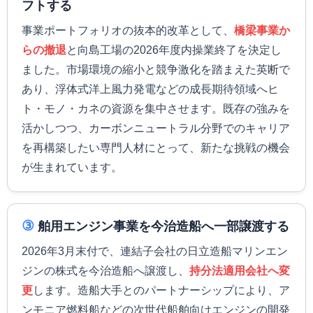
フトする
事業ポートフォリオの抜本的改革として、
橋梁事業か
らの撤退
と向島工場の2026年度内操業終了を決定し
ました。市場環境の縮小と競争激化を踏まえた英断で
あり、浮体式洋上風力発電などの成長期待領域へヒ
ト・モノ・カネの資源を集中させます。既存の強みを
活かしつつ、カーボンニュートラル分野でのキャリア
を再構築したい専門人材にとって、新たな挑戦の機会
が生まれています。
③
舶用エンジン事業を今治造船へ一部譲渡する
2026年3月末付で、連結子会社の日立造船マリンエン
ジンの株式を今治造船へ譲渡し、
持分法適用会社へ変
更
します。造船大手とのパートナーシップにより、ア
ンモニア燃料船などの次世代船舶向けエンジンの開発