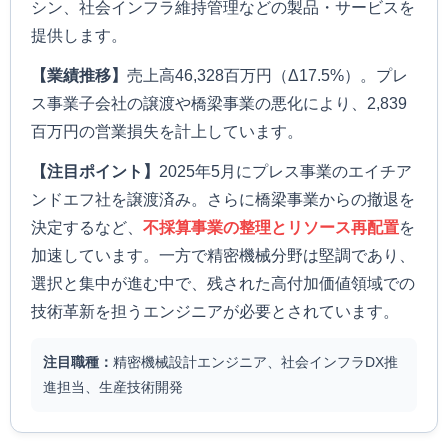
シン、社会インフラ維持管理などの製品・サービスを
提供します。
【業績推移】
売上高46,328百万円（Δ17.5%）。プレ
ス事業子会社の譲渡や橋梁事業の悪化により、2,839
百万円の営業損失を計上しています。
【注目ポイント】
2025年5月にプレス事業のエイチア
ンドエフ社を譲渡済み。さらに橋梁事業からの撤退を
決定するなど、
不採算事業の整理とリソース再配置
を
加速しています。一方で精密機械分野は堅調であり、
選択と集中が進む中で、残された高付加価値領域での
技術革新を担うエンジニアが必要とされています。
注目職種：
精密機械設計エンジニア、社会インフラDX推
進担当、生産技術開発