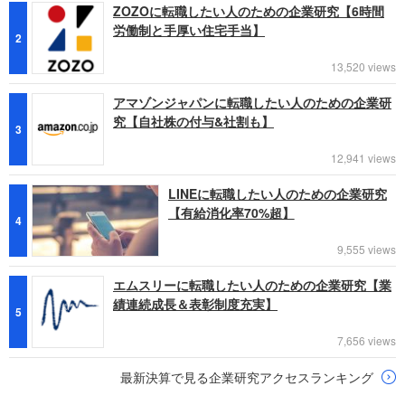
ZOZOに転職したい人のための企業研究【6時間
労働制と手厚い住宅手当】
2
13,520 views
アマゾンジャパンに転職したい人のための企業研
究【自社株の付与&社割も】
3
12,941 views
LINEに転職したい人のための企業研究
【有給消化率70%超】
4
9,555 views
エムスリーに転職したい人のための企業研究【業
績連続成長＆表彰制度充実】
5
7,656 views
最新決算で見る企業研究アクセスランキング