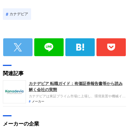
カナデビア
関連記事
カナデビア 転職ガイド：有価証券報告書等から読み
解く会社の実態
カナデビアは東証プライム市場に上場し、環境装置や機械イン
フラ、脱炭素化関連設備の設計から運営までを手掛ける総合エ
メーカー
ンジニアリング企業です。直近の業績は、海外環境事業の伸長
により増収となったものの、一部海外子会社での技術トラブル
等の影響もあり減益となり、増収減益のトレンドとなっていま
メーカーの企業
す。