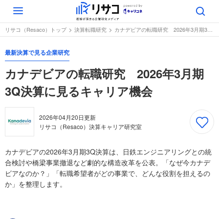
Toggle
navigation
リサコ（Resaco）トップ
決算転職研究
カナデビアの転職研究 2026年3月期3Q決算に見るキャリア機会
最新決算で見る企業研究
カナデビアの転職研究 2026年3月期
3Q決算に見るキャリア機会
2026年04月20日
更新
リサコ（Resaco）決算キャリア研究室
カナデビアの2026年3月期3Q決算は、日鉄エンジニアリングとの統
合検討や橋梁事業撤退など劇的な構造改革を公表。「なぜ今カナデ
ビアなのか？」「転職希望者がどの事業で、どんな役割を担えるの
か」を整理します。