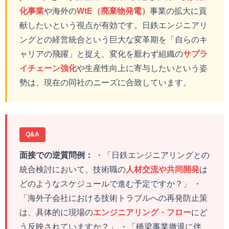
化事業
や海外の
WtE（廃棄物発電）
事業の拡大に貢
献したいという視点が有効です。日鉄エンジニアリ
ングとの経営統合という巨大な変革期を「自らのキ
ャリアの飛躍」と捉え、変化を厭わず組織の
サプラ
イチェーン強化
や生産性向上に寄与したいという姿
勢は、現在の同社のニーズに合致しています。
Q&A
面接での逆質問例：
・「日鉄エンジニアリングとの
統合検討において、技術職の
人材交流や共同開発
は
どのようなスケジュールで進む予定ですか？」 ・
「海外子会社における技術トラブルへの再発防止策
は、具体的に現場の
エンジニアリング・フロー
にど
う反映されていますか？」 ・「橋梁事業撤退に伴