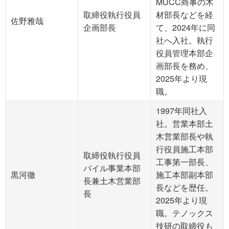
MUCC商事の木
取締役執行役員
材部長などを経
佐野雅哉
企画部長
て、2024年に同
社へ入社。執行
役員管理本部企
画部長を務め、
2025年より現
職。
1997年同社入
社。営業本部土
木営業部長や執
行役員施工本部
取締役執行役員
工事第一部長、
パイル事業本部
黒河徹
施工本部副本部
長兼土木営業部
長などを歴任。
長
2025年より現
職。テノックス
技研の取締役も