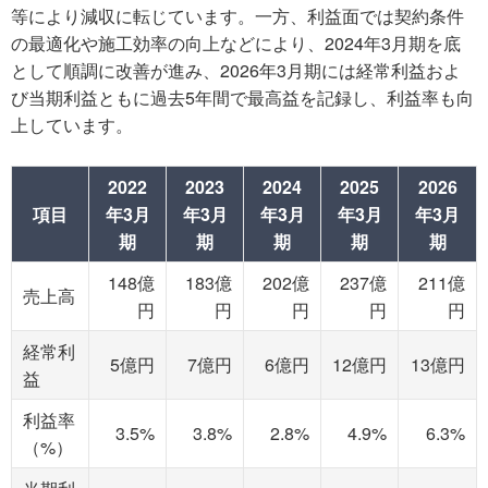
等により減収に転じています。一方、利益面では契約条件
の最適化や施工効率の向上などにより、2024年3月期を底
として順調に改善が進み、2026年3月期には経常利益およ
び当期利益ともに過去5年間で最高益を記録し、利益率も向
上しています。
2022
2023
2024
2025
2026
項目
年3月
年3月
年3月
年3月
年3月
期
期
期
期
期
148億
183億
202億
237億
211億
売上高
円
円
円
円
円
経常利
5億円
7億円
6億円
12億円
13億円
益
利益率
3.5%
3.8%
2.8%
4.9%
6.3%
（%）