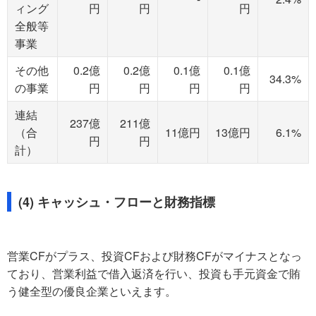
ィング
円
円
円
全般等
事業
その他
0.2億
0.2億
0.1億
0.1億
34.3%
の事業
円
円
円
円
連結
237億
211億
（合
11億円
13億円
6.1%
円
円
計）
(4) キャッシュ・フローと財務指標
営業CFがプラス、投資CFおよび財務CFがマイナスとなっ
ており、営業利益で借入返済を行い、投資も手元資金で賄
う健全型の優良企業といえます。