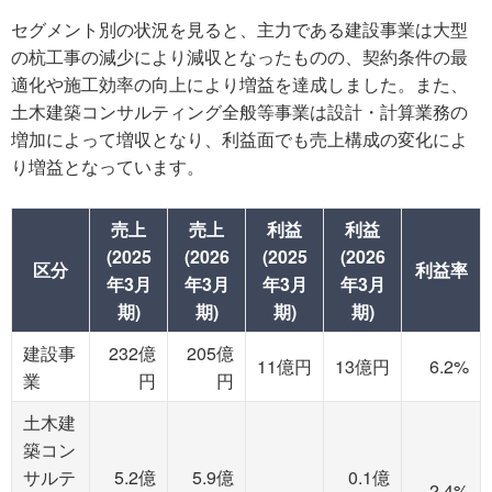
セグメント別の状況を見ると、主力である建設事業は大型
の杭工事の減少により減収となったものの、契約条件の最
適化や施工効率の向上により増益を達成しました。また、
土木建築コンサルティング全般等事業は設計・計算業務の
増加によって増収となり、利益面でも売上構成の変化によ
り増益となっています。
売上
売上
利益
利益
(2025
(2026
(2025
(2026
区分
利益率
年3月
年3月
年3月
年3月
期)
期)
期)
期)
建設事
232億
205億
11億円
13億円
6.2%
業
円
円
土木建
築コン
サルテ
5.2億
5.9億
0.1億
-
2.4%