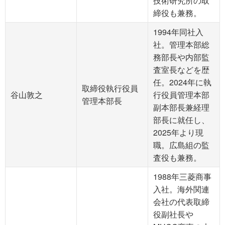
技術研究所の取
締役も兼務。
1994年同社入
社。管理本部総
務部長や内部監
査室長などを歴
任。2024年に執
取締役執行役員
谷山敦之
行役員管理本部
管理本部長
副本部長兼経理
部長に就任し、
2025年より現
職。広島組の監
査役も兼務。
1988年三菱商事
入社。海外関連
会社の代表取締
役副社長や