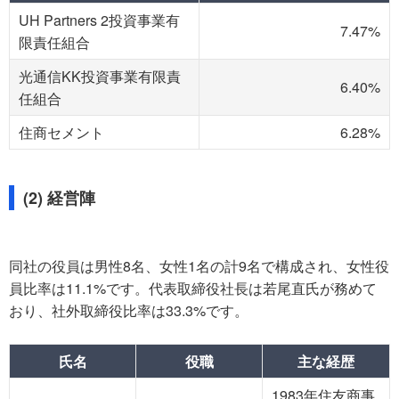
UH Partners 2投資事業有
7.47%
限責任組合
光通信KK投資事業有限責
6.40%
任組合
住商セメント
6.28%
(2) 経営陣
同社の役員は男性8名、女性1名の計9名で構成され、女性役
員比率は11.1%です。代表取締役社長は若尾直氏が務めて
おり、社外取締役比率は33.3%です。
氏名
役職
主な経歴
1983年住友商事