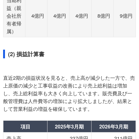
当期利
益（親
会社所
4億円
4億円
4億円
8億円
9億円
有者帰
属）
(2) 損益計算書
直近2期の損益状況を見ると、売上高が減少した一方で、売
上原価の減少と工事収益の改善により売上総利益は増加
し、売上総利益率も大きく向上しています。販売費及び一
般管理費は人件費等の増加により拡大しましたが、結果と
して営業利益の増益を確保しています。
項目
2025年3月期
2026年3月期
売上高
237億円
211億円