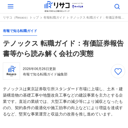
Toggle
navigation
リサコ（Resaco）トップ
有報転職ガイド
テノックス 転職ガイド：有価証券報告書等から読み解く会社の実態
有報で知る転職ガイド
テノックス 転職ガイド：有価証券報告
書等から読み解く会社の実態
2026年06月26日
更新
有報で知る転職ガイド編集部
テノックスは東京証券取引所スタンダード市場に上場し、土木・建
築構造物の基礎工事や地盤改良工事などの建設事業を主力とする企
業です。直近の業績では、大型工事の減少等により減収となったも
のの、契約条件の最適化や施工効率の向上などにより増益を達成す
るなど、堅実な事業運営と収益力の改善を推し進めています。