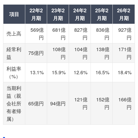
22年2
23年2
24年2
25年2
26年2
項目
月期
月期
月期
月期
月期
569億
681億
827億
836億
927億
売上高
円
円
円
円
円
経常利
108億
104億
138億
171億
75億円
益
円
円
円
円
利益率
13.1%
15.9%
12.6%
16.5%
18.4%
（%）
当期利
益（親
121億
152億
166億
会社所
65億円
94億円
円
円
円
有者帰
属）