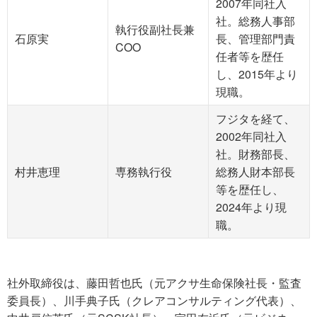
2007年同社入
社。総務人事部
執行役副社長兼
石原実
長、管理部門責
COO
任者等を歴任
し、2015年より
現職。
フジタを経て、
2002年同社入
社。財務部長、
村井恵理
専務執行役
総務人財本部長
等を歴任し、
2024年より現
職。
社外取締役は、藤田哲也氏（元アクサ生命保険社長・監査
委員長）、川手典子氏（クレアコンサルティング代表）、