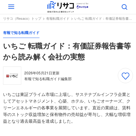
Toggle
navigation
リサコ（Resaco）トップ
有報転職ガイド
いちご 転職ガイド：有価証券報告書等から読み解く会社の実態
有報で知る転職ガイド
いちご 転職ガイド：有価証券報告書等
から読み解く会社の実態
2026年05月21日
更新
有報で知る転職ガイド編集部
いちごは東証プライム市場に上場し、サステナブルインフラ企業と
してアセットマネジメント、心築、ホテル、いちごオーナーズ、ク
リーンエネルギーの各事業を展開しています。直近の業績は、賃料
等のストック収益増加と保有物件の売却益が寄与し、大幅な増収増
益となり過去最高益を達成しました。