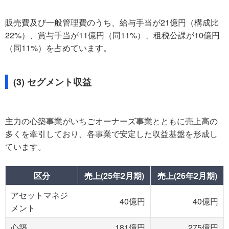
販売費及び一般管理費のうち、給与手当が21億円（構成比
22%）、賞与手当が11億円（同11%）、租税公課が10億円
（同11%）を占めています。
(3) セグメント収益
主力の心築事業がいちごオーナーズ事業とともに売上高の
多くを牽引しており、各事業で安定した収益基盤を形成し
ています。
区分
売上(25年2月期)
売上(26年2月期)
アセットマネジ
40億円
40億円
メント
心築
181億円
275億円