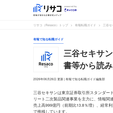
リサコ（Resaco）トップ
有報転職ガイド
三谷セ
有報で知る転職ガイド
三谷セキサン
書等から読み
2026年06月26日
更新
| 有報で知る転職ガイド編集部
三谷セキサンは東京証券取引所スタンダー
リート二次製品関連事業を主力に、情報関
売上高999億円（前期比13.8％増）、経常
で推移しています。