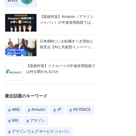
【ク...
【面接対策】Amazon（アマゾン
ジャパン）の中途採用面接では何
を聞かれる...
日本IBMにいま転職すべき理由と
留意点【AIと共創型イノベーショ
ン戦略】
【面接対策】リクルートの中途採用面接で
は何を聞かれるのか
最近話題のキーワード
AWS
Amazon
JP
KEYENCE
NRI
アマゾン
アマゾン ウェブ サービス ジャパン