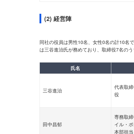
(2) 経営陣
同社の役員は男性10名、女性0名の計10名
は三谷進治氏が務めており、取締役7名のうち
氏名
代表取締
三谷進治
役
専務取締
田中昌郁
イル・ポ
本部担当