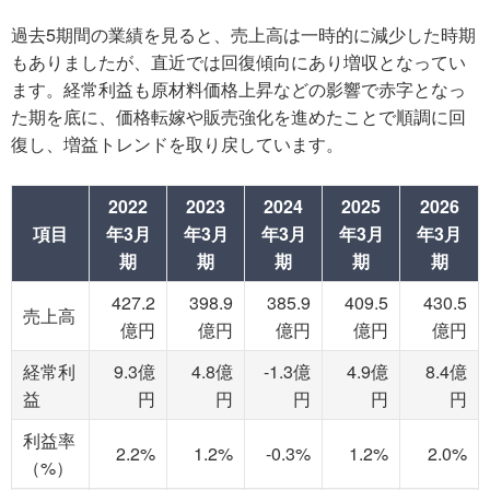
過去5期間の業績を見ると、売上高は一時的に減少した時期
もありましたが、直近では回復傾向にあり増収となってい
ます。経常利益も原材料価格上昇などの影響で赤字となっ
た期を底に、価格転嫁や販売強化を進めたことで順調に回
復し、増益トレンドを取り戻しています。
2022
2023
2024
2025
2026
項目
年3月
年3月
年3月
年3月
年3月
期
期
期
期
期
427.2
398.9
385.9
409.5
430.5
売上高
億円
億円
億円
億円
億円
経常利
9.3億
4.8億
-1.3億
4.9億
8.4億
益
円
円
円
円
円
利益率
2.2%
1.2%
-0.3%
1.2%
2.0%
（%）