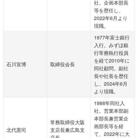
社。企画本部長
等を歴任し、
2022年6月より
現職。
1977年富士銀行
入行。みずほ銀
行常務執行役員
を経て2010年に
石川宣博
取締役会長
同社顧問。副社
長や社長を歴任
し、2024年6月
より現職。
1988年同社入
社。営業本部副
本部長兼営業企
常務取締役大阪
画部長等を経
北代憲司
支店長兼広島支
て、2022年に大
店長