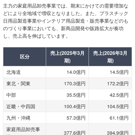
主力の家庭用品卸売事業では、期末にかけての需要増加な
どにより全地域で増収となりました。また、プラスチック
日用品製造事業やインテリア用品製造・販売事業などのも
のづくり事業においても、新商品開発や販路拡大が奏功
し、売上高を伸ばしています。
売上(2025年3月
売上(2026年3月
区分
期)
期)
北海道
14.0億円
14.5億円
東北・関東
170.3億円
172.2億円
中部
35.5億円
42.5億円
近畿・中四国
100.4億円
104.5億円
九州・沖縄
57.3億円
61.1億円
家庭用品卸売事
377.6億円
394.9億円