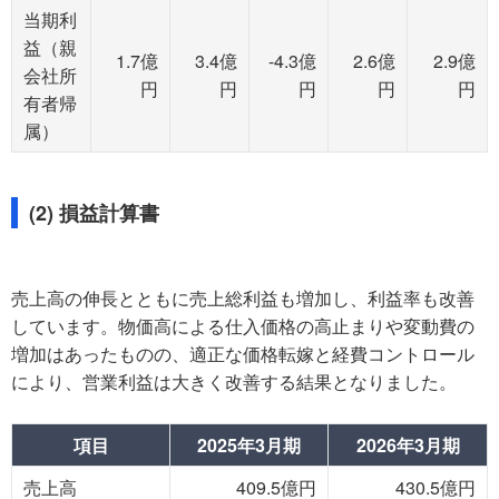
当期利
益（親
1.7億
3.4億
-4.3億
2.6億
2.9億
会社所
円
円
円
円
円
有者帰
属）
(2) 損益計算書
売上高の伸長とともに売上総利益も増加し、利益率も改善
しています。物価高による仕入価格の高止まりや変動費の
増加はあったものの、適正な価格転嫁と経費コントロール
により、営業利益は大きく改善する結果となりました。
項目
2025年3月期
2026年3月期
売上高
409.5億円
430.5億円