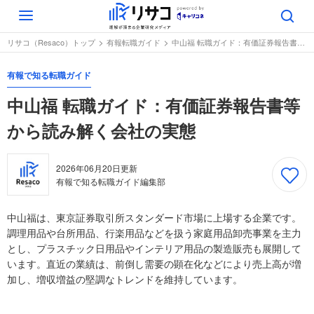
Toggle
navigation
リサコ（Resaco）トップ
有報転職ガイド
中山福 転職ガイド：有価証券報告書等から読み解く会社の実態
有報で知る転職ガイド
中山福 転職ガイド：有価証券報告書等
から読み解く会社の実態
2026年06月20日
更新
有報で知る転職ガイド編集部
中山福は、東京証券取引所スタンダード市場に上場する企業です。
調理用品や台所用品、行楽用品などを扱う家庭用品卸売事業を主力
とし、プラスチック日用品やインテリア用品の製造販売も展開して
います。直近の業績は、前倒し需要の顕在化などにより売上高が増
加し、増収増益の堅調なトレンドを維持しています。