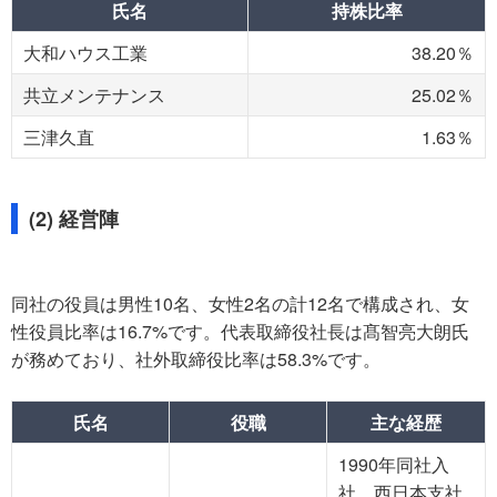
氏名
持株比率
大和ハウス工業
38.20％
共立メンテナンス
25.02％
三津久直
1.63％
(2) 経営陣
同社の役員は男性10名、女性2名の計12名で構成され、女
性役員比率は16.7%です。代表取締役社長は髙智亮大朗氏
が務めており、社外取締役比率は58.3%です。
氏名
役職
主な経歴
1990年同社入
社。西日本支社