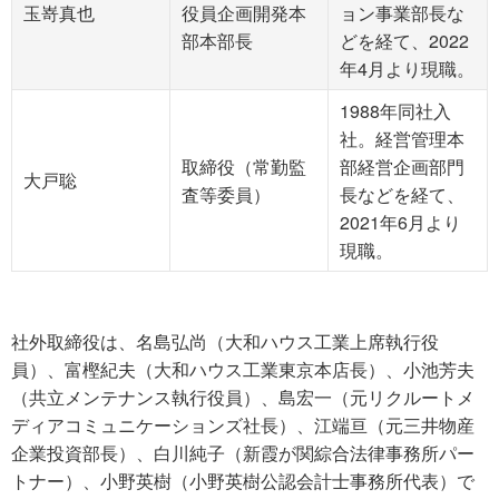
玉嵜真也
役員企画開発本
ョン事業部長な
部本部長
どを経て、2022
年4月より現職。
1988年同社入
社。経営管理本
取締役（常勤監
部経営企画部門
大戸聡
査等委員）
長などを経て、
2021年6月より
現職。
社外取締役は、名島弘尚（大和ハウス工業上席執行役
員）、富樫紀夫（大和ハウス工業東京本店長）、小池芳夫
（共立メンテナンス執行役員）、島宏一（元リクルートメ
ディアコミュニケーションズ社長）、江端亘（元三井物産
企業投資部長）、白川純子（新霞が関綜合法律事務所パー
トナー）、小野英樹（小野英樹公認会計士事務所代表）で