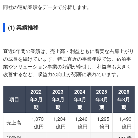
同社の連結業績をデータで分析します。
(1) 業績推移
直近5年間の業績は、売上高・利益ともに着実な右肩上がり
の成長を続けています。特に直近の事業年度では、宿泊事
業やソリューション事業の好調が牽引し、利益率も大きく
改善するなど、収益力の向上が顕著に表れています。
2022
2023
2024
2025
2026
項目
年3月
年3月
年3月
年3月
年3月
期
期
期
期
期
1,073
1,234
1,246
1,295
1,493
売上高
億円
億円
億円
億円
億円