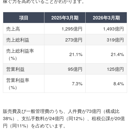
稼ぐ力を高めていることがわかります。
項目
2025年3月期
2026年3月期
売上高
1,295億円
1,493億円
売上総利益
273億円
319億円
売上総利益率
21.1%
21.4%
（%）
営業利益
95億円
125億円
営業利益率
7.3%
8.4%
（%）
販売費及び一般管理費のうち、人件費が73億円（構成比
38%）、支払手数料が24億円（同12%）、租税公課が20億
円（同11%）を占めています。