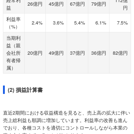
経常利
112億
26億円
45億円
67億円
79億円
益
円
利益率
2.4%
3.6%
5.4%
6.1%
7.5%
（%）
当期利
益（親
会社所
20億円
49億円
37億円
36億円
82億円
有者帰
属）
(2) 損益計算書
直近2期間における収益構造を見ると、売上高の拡大に伴い
売上総利益も順調に増加しています。利益率の改善も進ん
でおり、各種コストを適切にコントロールしながら本業の