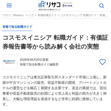
Toggle
navigation
リサコ（Resaco）トップ
有報転職ガイド
コスモスイニシア 転職ガイド：有価証券報告書等から読み解く会社の実態
有報で知る転職ガイド
コスモスイニシア 転職ガイド：有価証
券報告書等から読み解く会社の実態
2026年06月20日
更新
有報で知る転職ガイド編集部
コスモスイニシアは東京証券取引所スタンダード市場に上場し、新
築や中古マンションの販売、収益不動産の開発、アパートメントホ
テルの運営などを幅広く展開する企業です。直近の業績では、宿泊
事業や収益不動産販売の好調により売上高と利益の両方が大きく伸
長し、大幅な増収増益を達成するなど非常に好調に推移していま
す。