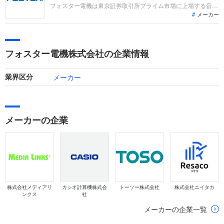
フォスター電機は東京証券取引所プライム市場に上場する音響
メーカー
機器メーカーです。車載・テレビ用スピーカ事業やヘッドホン
等のモバイルオーディオ事業をグローバルに展開しています。
直近の連結業績は、一部向けの販売減で減収となったものの、
高付加価値製品の販売増や事業の構造改革の効果により増益を
フォスター電機株式会社の企業情報
達成しました。
メーカー
業界区分
メーカーの企業
株式会社メディアリ
カシオ計算機株式会
トーソー株式会社
株式会社ニイタカ
ンクス
社
メーカーの企業一覧