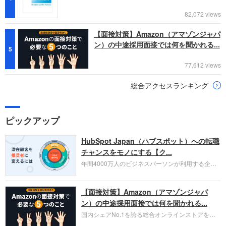
82,072 views
【面接対策】Amazon（アマゾンジャパ
ン）の中途採用面接では何を聞かれる...
5
77,612 views
総合アクセスランキング
ピックアップ
HubSpot Japan（ハブスポット）への転職
チャンスをモノにする【ク...
年間4000万人のビジネスパーソンが利用する企業
口コミサイト「キャリコネ」の転職エージェントが
お勧めするイチオシ企業をご紹介します。今回はク
【面接対策】Amazon（アマゾンジャパ
ラウド型CRMプラットフォームを提供する
HubSpot Japan（ハブスポット・ジャパン）株式会
ン）の中途採用面接では何を聞かれる...
社です。採用面接対策の企業研究にご活用くださ
国内シェアNo.1を誇る総合オンラインストアを運
い。
営し、クラウドサービス（AWS）や物流分野でも