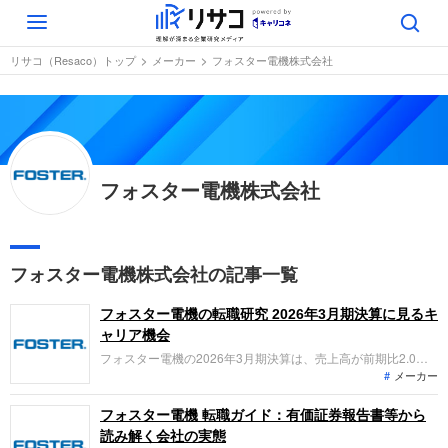
Toggle
navigation
リサコ（Resaco）トップ
メーカー
フォスター電機株式会社
フォスター電機株式会社
フォスター電機株式会社の記事一覧
フォスター電機の転職研究 2026年3月期決算に見るキ
ャリア機会
フォスター電機の2026年3月期決算は、売上高が前期比2.0%
メーカー
減となったものの、営業利益は12.9%増の7,670百万円と大幅
な増益を達成。「なぜ今フォスター電機なのか？」「転職希望
者がどの事業で、どんな役割を担えるのか」を整理します。
フォスター電機 転職ガイド：有価証券報告書等から
読み解く会社の実態