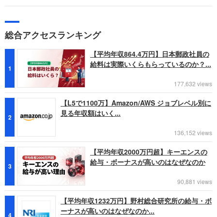
総合アクセスランキング
【平均年収864.4万円】日本郵政社員の
給料は実際いくらもらっているのか？...
1
177,632 views
【L5で1100万】Amazon/AWS ジョブレベル別に
見る年収額はいく...
2
136,152 views
【平均年収2000万円超】キーエンスの
給与・ボーナスが高いのはなぜなのか
3
90,881 views
【平均年収1232万円】野村総合研究所の給与・ボ
ーナスが高いのはなぜなのか...
4