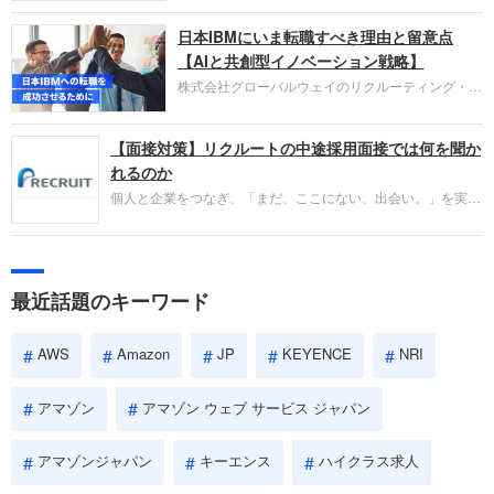
圧倒的な存在感を持つAmazon。中途採用面接では
日本IBMにいま転職すべき理由と留意点
過去の具体的な業務成果やリーダーシップの発揮、
失敗からの学びが重視され、人間性やカルチャーフ
【AIと共創型イノベーション戦略】
ィットも評価対象となり、長期的に成長できる仲間
株式会社グローバルウェイのリクルーティング・パ
であるかを多角的に審査されます。
ートナー事業本部です。年間4000万人のビジネス
パーソンが利用する企業口コミサイト「キャリコ
【面接対策】リクルートの中途採用面接では何を聞か
ネ」の転職エージェントがお勧めするイチオシ企業
をご紹介します。今回は、大手外資系IT企業の日本
れるのか
IBMです。採用面接対策の企業研究にご活用くださ
個人と企業をつなぎ、「まだ、ここにない、出会い。」を実現
い。
するリクルートへの転職。中途採用面接は仕事への取り組み方
やこれまでの成果を具体的に問われるほか、「人間性」も評価
されます。即戦力として、一緒に仕事をする仲間として多角的
に評価されるので、事前にしっかり対策して転職を成功させま
最近話題のキーワード
しょう。
AWS
Amazon
JP
KEYENCE
NRI
アマゾン
アマゾン ウェブ サービス ジャパン
アマゾンジャパン
キーエンス
ハイクラス求人