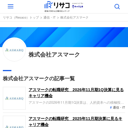
Toggle
navigation
リサコ（Resaco）トップ
通信・IT
株式会社アスマーク
株式会社アスマーク
株式会社アスマークの記事一覧
アスマークの転職研究 2026年11月期1Q決算に見る
キャリア機会
アスマークの2026年11月期1Q決算は、人的資本への積極投資
通信・IT
により戦略的減益となる一方、データ分析事業が始動。主力の
MR事業に加え、成長中のHRテック事業でのキャリア機会が拡
大しています。「なぜ今アスマークなのか？」「転職希望者が
アスマークの転職研究 2025年11月期決算に見るキ
どの事業で、どんな役割を担えるのか」を整理します。
ャリア機会