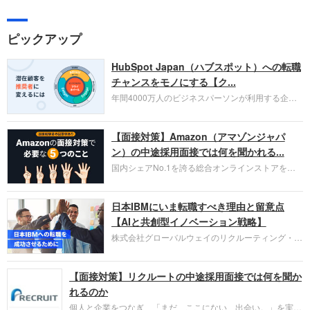
ピックアップ
HubSpot Japan（ハブスポット）への転職
チャンスをモノにする【ク...
年間4000万人のビジネスパーソンが利用する企業
口コミサイト「キャリコネ」の転職エージェントが
お勧めするイチオシ企業をご紹介します。今回はク
【面接対策】Amazon（アマゾンジャパ
ラウド型CRMプラットフォームを提供する
HubSpot Japan（ハブスポット・ジャパン）株式会
ン）の中途採用面接では何を聞かれる...
社です。採用面接対策の企業研究にご活用くださ
国内シェアNo.1を誇る総合オンラインストアを運
い。
営し、クラウドサービス（AWS）や物流分野でも
圧倒的な存在感を持つAmazon。中途採用面接では
日本IBMにいま転職すべき理由と留意点
過去の具体的な業務成果やリーダーシップの発揮、
失敗からの学びが重視され、人間性やカルチャーフ
【AIと共創型イノベーション戦略】
ィットも評価対象となり、長期的に成長できる仲間
株式会社グローバルウェイのリクルーティング・パ
であるかを多角的に審査されます。
ートナー事業本部です。年間4000万人のビジネス
パーソンが利用する企業口コミサイト「キャリコ
【面接対策】リクルートの中途採用面接では何を聞か
ネ」の転職エージェントがお勧めするイチオシ企業
をご紹介します。今回は、大手外資系IT企業の日本
れるのか
IBMです。採用面接対策の企業研究にご活用くださ
個人と企業をつなぎ、「まだ、ここにない、出会い。」を実現