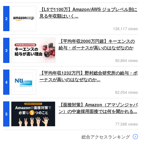
【L5で1100万】Amazon/AWS ジョブレベル別に
見る年収額はいく...
2
136,117 views
【平均年収2000万円超】キーエンスの
給与・ボーナスが高いのはなぜなのか
3
90,864 views
【平均年収1232万円】野村総合研究所の給与・ボ
ーナスが高いのはなぜなのか...
4
82,054 views
【面接対策】Amazon（アマゾンジャパ
ン）の中途採用面接では何を聞かれる...
5
77,586 views
総合アクセスランキング