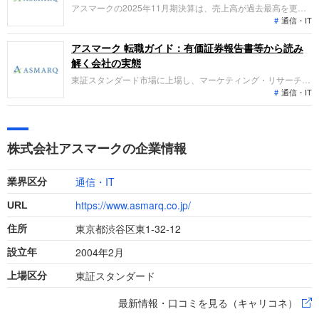
アスマークの2025年11月期決算は、売上高が過去最高を更
通信・IT
新。調査手法の内製化対応として、新たにデータ分析事業を立
ち上げ「データエージェント」への変革を推進。人的資本への
大幅投資を行う2026年度に向け、リサーチャーやエンジニア
アスマーク 転職ガイド：有価証券報告書等から読み
など専門職種の採用が活発化しています。
解く会社の実態
東証スタンダード市場に上場し、マーケティング・リサーチ事
通信・IT
業を主力としています。第24期より連結決算を開始し、売上高
は44億円、経常利益は3億円となりました。豊富な自社パネル
とIT技術を活用したリサーチサービスのほか、HRテック事業
も展開し、事業基盤の拡大を図っています。
株式会社アスマークの企業情報
通信・IT
業界区分
https://www.asmarq.co.jp/
URL
東京都渋谷区東1-32-12
住所
2004年2月
設立年
東証スタンダード
上場区分
最新情報・口コミを見る（キャリコネ）