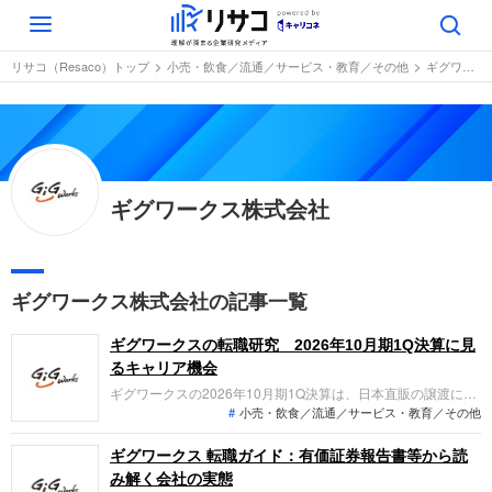
Toggle
navigation
リサコ（Resaco）トップ
小売・飲食／流通／サービス・教育／その他
ギグワークス株式会社
ギグワークス株式会社
ギグワークス株式会社の記事一覧
ギグワークスの転職研究 2026年10月期1Q決算に見
るキャリア機会
ギグワークスの2026年10月期1Q決算は、日本直販の譲渡によ
小売・飲食／流通／サービス・教育／その他
る収益性改善とWeb3事業の黒字化が主要トピックです。「な
ぜ今ギグワークスなのか？」「転職希望者が先端技術×労働プ
ラットフォームという新領域で、どんな役割を担えるのか」を
ギグワークス 転職ガイド：有価証券報告書等から読
整理します。
み解く会社の実態