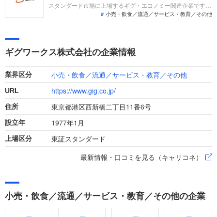
スタンダード市場に上場するギグ・エコノミー関連企業です。
小売・飲食／流通／サービス・教育／その他
オンデマンドエコノミー事業やシェアリングエコノミー事業な
どを展開しています。2025年10月期は、主力事業での市場環
境変化や事業ポートフォリオの見直しもあり減収となりました
が、経常損益は黒字転換を果たしています。
ギグワークス株式会社の企業情報
小売・飲食／流通／サービス・教育／その他
業界区分
https://www.gig.co.jp/
URL
東京都港区西新橋二丁目11番6号
住所
1977年1月
設立年
東証スタンダード
上場区分
最新情報・口コミを見る（キャリコネ）
小売・飲食／流通／サービス・教育／その他の企業