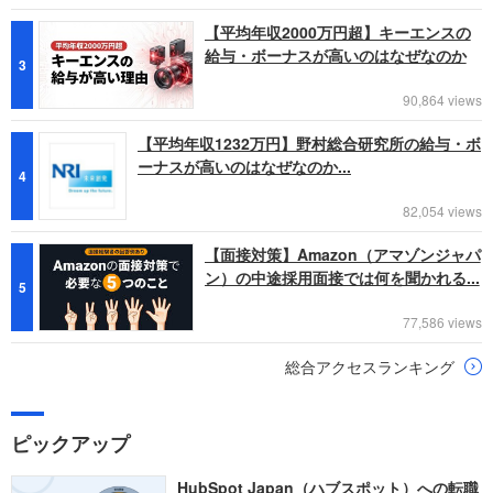
【平均年収2000万円超】キーエンスの
給与・ボーナスが高いのはなぜなのか
3
90,864 views
【平均年収1232万円】野村総合研究所の給与・ボ
ーナスが高いのはなぜなのか...
4
82,054 views
【面接対策】Amazon（アマゾンジャパ
ン）の中途採用面接では何を聞かれる...
5
77,586 views
総合アクセスランキング
ピックアップ
HubSpot Japan（ハブスポット）への転職