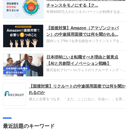
チャンスをモノにする【ク...
年間4000万人のビジネスパーソンが利用する企業
口コミサイト「キャリコネ」の転職エージェントが
お勧めするイチオシ企業をご紹介します。今回はク
【面接対策】Amazon（アマゾンジャパ
ラウド型CRMプラットフォームを提供する
HubSpot Japan（ハブスポット・ジャパン）株式会
ン）の中途採用面接では何を聞かれる...
社です。採用面接対策の企業研究にご活用くださ
国内シェアNo.1を誇る総合オンラインストアを運
い。
営し、クラウドサービス（AWS）や物流分野でも
圧倒的な存在感を持つAmazon。中途採用面接では
日本IBMにいま転職すべき理由と留意点
過去の具体的な業務成果やリーダーシップの発揮、
失敗からの学びが重視され、人間性やカルチャーフ
【AIと共創型イノベーション戦略】
ィットも評価対象となり、長期的に成長できる仲間
株式会社グローバルウェイのリクルーティング・パ
であるかを多角的に審査されます。
ートナー事業本部です。年間4000万人のビジネス
パーソンが利用する企業口コミサイト「キャリコ
【面接対策】リクルートの中途採用面接では何を聞か
ネ」の転職エージェントがお勧めするイチオシ企業
をご紹介します。今回は、大手外資系IT企業の日本
れるのか
IBMです。採用面接対策の企業研究にご活用くださ
個人と企業をつなぎ、「まだ、ここにない、出会い。」を実現
い。
するリクルートへの転職。中途採用面接は仕事への取り組み方
やこれまでの成果を具体的に問われるほか、「人間性」も評価
されます。即戦力として、一緒に仕事をする仲間として多角的
に評価されるので、事前にしっかり対策して転職を成功させま
最近話題のキーワード
しょう。