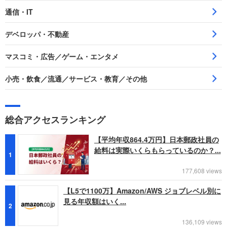
通信・IT
デベロッパ・不動産
マスコミ・広告／ゲーム・エンタメ
小売・飲食／流通／サービス・教育／その他
総合アクセスランキング
【平均年収864.4万円】日本郵政社員の
給料は実際いくらもらっているのか？...
1
177,608 views
【L5で1100万】Amazon/AWS ジョブレベル別に
見る年収額はいく...
2
136,109 views