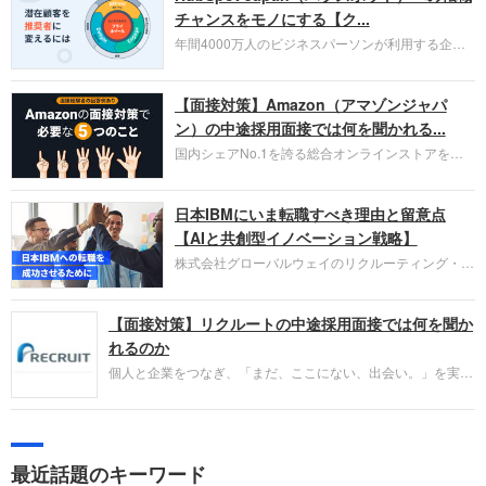
チャンスをモノにする【ク...
年間4000万人のビジネスパーソンが利用する企業
口コミサイト「キャリコネ」の転職エージェントが
お勧めするイチオシ企業をご紹介します。今回はク
【面接対策】Amazon（アマゾンジャパ
ラウド型CRMプラットフォームを提供する
HubSpot Japan（ハブスポット・ジャパン）株式会
ン）の中途採用面接では何を聞かれる...
社です。採用面接対策の企業研究にご活用くださ
国内シェアNo.1を誇る総合オンラインストアを運
い。
営し、クラウドサービス（AWS）や物流分野でも
圧倒的な存在感を持つAmazon。中途採用面接では
日本IBMにいま転職すべき理由と留意点
過去の具体的な業務成果やリーダーシップの発揮、
失敗からの学びが重視され、人間性やカルチャーフ
【AIと共創型イノベーション戦略】
ィットも評価対象となり、長期的に成長できる仲間
株式会社グローバルウェイのリクルーティング・パ
であるかを多角的に審査されます。
ートナー事業本部です。年間4000万人のビジネス
パーソンが利用する企業口コミサイト「キャリコ
【面接対策】リクルートの中途採用面接では何を聞か
ネ」の転職エージェントがお勧めするイチオシ企業
をご紹介します。今回は、大手外資系IT企業の日本
れるのか
IBMです。採用面接対策の企業研究にご活用くださ
個人と企業をつなぎ、「まだ、ここにない、出会い。」を実現
い。
するリクルートへの転職。中途採用面接は仕事への取り組み方
やこれまでの成果を具体的に問われるほか、「人間性」も評価
されます。即戦力として、一緒に仕事をする仲間として多角的
に評価されるので、事前にしっかり対策して転職を成功させま
最近話題のキーワード
しょう。