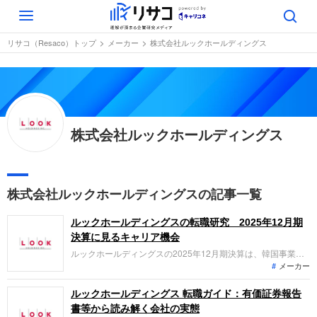
Toggle
navigation
リサコ（Resaco）トップ
メーカー
株式会社ルックホールディングス
株式会社ルックホールディングス
株式会社ルックホールディングスの記事一覧
ルックホールディングスの転職研究 2025年12月期
決算に見るキャリア機会
ルックホールディングスの2025年12月期決算は、韓国事業の
メーカー
苦戦により減収減益。一方、国内主力ブランドは堅調で、
2026年からは新ブランド「スール」展開やアジアへの販路拡
大を計画しています。「なぜ今、ルックホールディングスなの
ルックホールディングス 転職ガイド：有価証券報告
か？」、転職者がどの事業でどんな役割を担えるのか、最新実
書等から読み解く会社の実態