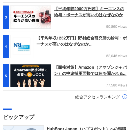
【平均年収2000万円超】キーエンスの
給与・ボーナスが高いのはなぜなのか
3
90,860 views
【平均年収1232万円】野村総合研究所の給与・ボ
ーナスが高いのはなぜなのか...
4
82,048 views
【面接対策】Amazon（アマゾンジャパ
ン）の中途採用面接では何を聞かれる...
5
77,580 views
総合アクセスランキング
ピックアップ
HubSpot Japan（ハブスポット）への転職