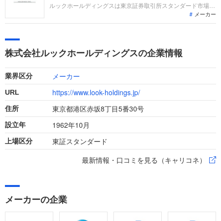
績から整理します。
ルックホールディングスは東京証券取引所スタンダード市場に
メーカー
上場し、アパレル関連、生産及びOEM、物流事業を展開して
います。主力のアパレル事業ではインポートブランドの販売が
日本で堅調な一方、韓国での秋物販売の苦戦等により、直近の
業績は売上高521億円、営業利益18億円と減収減益となってい
株式会社ルックホールディングスの企業情報
ます。
メーカー
業界区分
https://www.look-holdings.jp/
URL
東京都港区赤坂8丁目5番30号
住所
1962年10月
設立年
東証スタンダード
上場区分
最新情報・口コミを見る（キャリコネ）
メーカーの企業