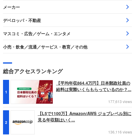
メーカー
デベロッパ・不動産
マスコミ・広告／ゲーム・エンタメ
小売・飲食／流通／サービス・教育／その他
総合アクセスランキング
【平均年収864.4万円】日本郵政社員の
給料は実際いくらもらっているのか？...
1
177,613 views
【L5で1100万】Amazon/AWS ジョブレベル別に
見る年収額はいく...
2
136,116 views