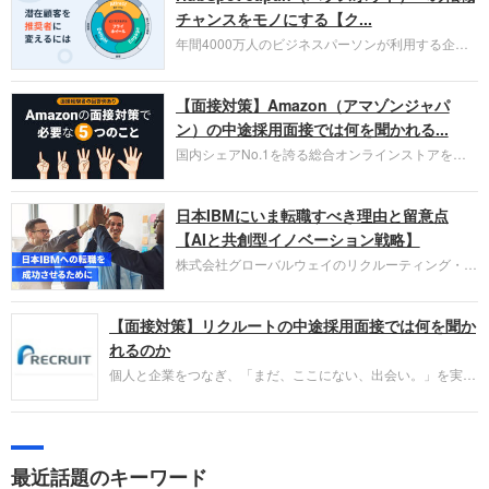
チャンスをモノにする【ク...
年間4000万人のビジネスパーソンが利用する企業
口コミサイト「キャリコネ」の転職エージェントが
お勧めするイチオシ企業をご紹介します。今回はク
【面接対策】Amazon（アマゾンジャパ
ラウド型CRMプラットフォームを提供する
HubSpot Japan（ハブスポット・ジャパン）株式会
ン）の中途採用面接では何を聞かれる...
社です。採用面接対策の企業研究にご活用くださ
国内シェアNo.1を誇る総合オンラインストアを運
い。
営し、クラウドサービス（AWS）や物流分野でも
圧倒的な存在感を持つAmazon。中途採用面接では
日本IBMにいま転職すべき理由と留意点
過去の具体的な業務成果やリーダーシップの発揮、
失敗からの学びが重視され、人間性やカルチャーフ
【AIと共創型イノベーション戦略】
ィットも評価対象となり、長期的に成長できる仲間
株式会社グローバルウェイのリクルーティング・パ
であるかを多角的に審査されます。
ートナー事業本部です。年間4000万人のビジネス
パーソンが利用する企業口コミサイト「キャリコ
【面接対策】リクルートの中途採用面接では何を聞か
ネ」の転職エージェントがお勧めするイチオシ企業
をご紹介します。今回は、大手外資系IT企業の日本
れるのか
IBMです。採用面接対策の企業研究にご活用くださ
個人と企業をつなぎ、「まだ、ここにない、出会い。」を実現
い。
するリクルートへの転職。中途採用面接は仕事への取り組み方
やこれまでの成果を具体的に問われるほか、「人間性」も評価
されます。即戦力として、一緒に仕事をする仲間として多角的
に評価されるので、事前にしっかり対策して転職を成功させま
最近話題のキーワード
しょう。