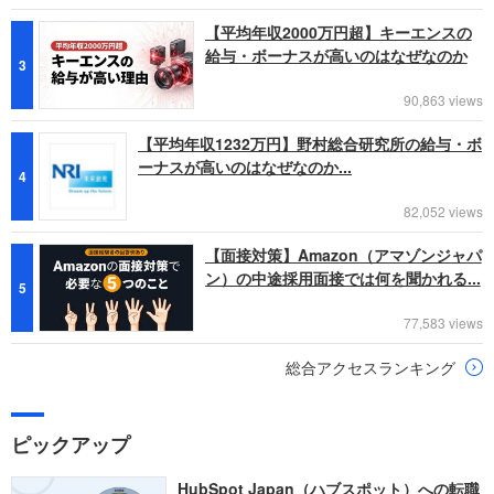
【平均年収2000万円超】キーエンスの
給与・ボーナスが高いのはなぜなのか
3
90,863 views
【平均年収1232万円】野村総合研究所の給与・ボ
ーナスが高いのはなぜなのか...
4
82,052 views
【面接対策】Amazon（アマゾンジャパ
ン）の中途採用面接では何を聞かれる...
5
77,583 views
総合アクセスランキング
ピックアップ
HubSpot Japan（ハブスポット）への転職