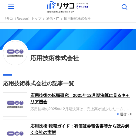
Toggle
navigation
リサコ（Resaco）トップ
通信・IT
応用技術株式会社
応用技術株式会社
応用技術株式会社の記事一覧
応用技術の転職研究 2025年12月期決算に見るキャ
リア機会
応用技術の2025年12月期決算は、売上高が減少した一方、仲
通信・IT
介契約への移行と独自DXソリューションの好調により営業利
益が前期比28.0%増と大幅増益を達成。国内3社目となる
Autodeskプラチナパートナーへの昇格や、2026年の5.6億円規
応用技術 転職ガイド：有価証券報告書等から読み解
模の戦略投資の狙い、転職者が担える役割を専門的な視点で整
く会社の実態