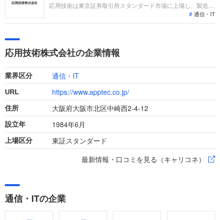
理します。
応用技術は東京証券取引所スタンダード市場に上場し、製造・
通信・IT
建設業向けのソリューションや環境・防災系のエンジニアリン
グサービスを展開しています。直近の業績は、ソフトウェア販
売の契約形態変更等により減収となったものの、利益面では大
幅な増益と利益率の改善を達成しています。
応用技術株式会社の企業情報
通信・IT
業界区分
https://www.apptec.co.jp/
URL
大阪府大阪市北区中崎西2-4-12
住所
1984年6月
設立年
東証スタンダード
上場区分
最新情報・口コミを見る（キャリコネ）
通信・ITの企業