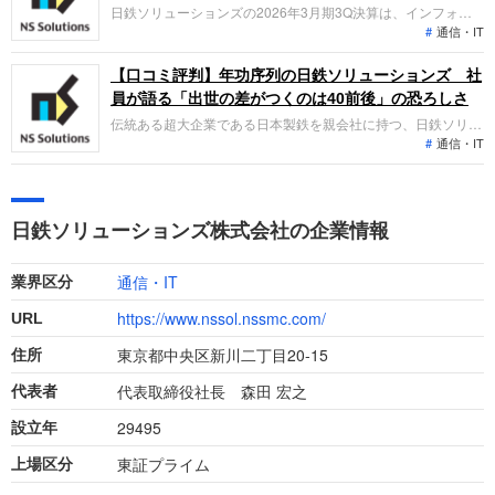
傾向です。
日鉄ソリューションズの2026年3月期3Q決算は、インフォコ
通信・IT
ムの新規連結や「TAM型」モデルへの変革により売上高15%増
と大幅な成長を遂げました。通期営業利益430億円に向けて順
調に進捗し、人的資本への先行投資も活発です。DX市場で独
【口コミ評判】年功序列の日鉄ソリューションズ 社
自の地位を築く同社でのキャリア機会を整理します。
員が語る「出世の差がつくのは40前後」の恐ろしさ
伝統ある超大企業である日本製鉄を親会社に持つ、日鉄ソリュ
通信・IT
ーションズ（NSSOL）。中央官庁向け大型プロダクト案件の
増加などで業績を伸ばしています。メーカー的なのんびりした
年功序列的な組織で落ち着いて仕事ができる面もありますが、
落とし穴もあるようです。
日鉄ソリューションズ株式会社の企業情報
通信・IT
業界区分
https://www.nssol.nssmc.com/
URL
東京都中央区新川二丁目20-15
住所
代表取締役社長 森田 宏之
代表者
29495
設立年
東証プライム
上場区分