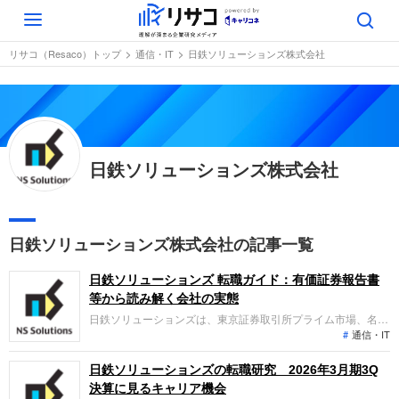
Toggle
navigation
リサコ（Resaco）トップ
通信・IT
日鉄ソリューションズ株式会社
日鉄ソリューションズ株式会社
日鉄ソリューションズ株式会社の記事一覧
日鉄ソリューションズ 転職ガイド：有価証券報告書
等から読み解く会社の実態
日鉄ソリューションズは、東京証券取引所プライム市場、名古
通信・IT
屋証券取引所メイン市場、福岡証券取引所本則市場に上場する
情報サービス企業です。基幹業務システムの企画・構築等を行
うビジネスソリューションと、ITインフラやDXコンサルティン
日鉄ソリューションズの転職研究 2026年3月期3Q
グ等を提供し、直近の業績は売上収益3813億円と増収増益の
決算に見るキャリア機会