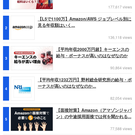
177,617 views
【L5で1100万】Amazon/AWS ジョブレベル別に
見る年収額はいく...
2
136,118 views
【平均年収2000万円超】キーエンスの
給与・ボーナスが高いのはなぜなのか
3
90,864 views
【平均年収1232万円】野村総合研究所の給与・ボ
ーナスが高いのはなぜなのか...
4
82,054 views
【面接対策】Amazon（アマゾンジャパ
ン）の中途採用面接では何を聞かれる...
5
77,588 views