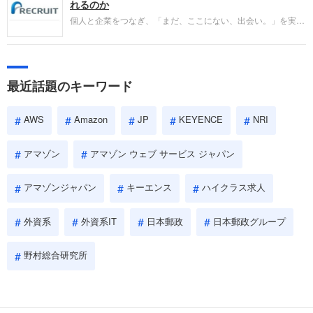
をご紹介します。今回は、大手外資系IT企業の日本
れるのか
IBMです。採用面接対策の企業研究にご活用くださ
個人と企業をつなぎ、「まだ、ここにない、出会い。」を実現
い。
するリクルートへの転職。中途採用面接は仕事への取り組み方
やこれまでの成果を具体的に問われるほか、「人間性」も評価
されます。即戦力として、一緒に仕事をする仲間として多角的
に評価されるので、事前にしっかり対策して転職を成功させま
最近話題のキーワード
しょう。
AWS
Amazon
JP
KEYENCE
NRI
アマゾン
アマゾン ウェブ サービス ジャパン
アマゾンジャパン
キーエンス
ハイクラス求人
外資系
外資系IT
日本郵政
日本郵政グループ
野村総合研究所