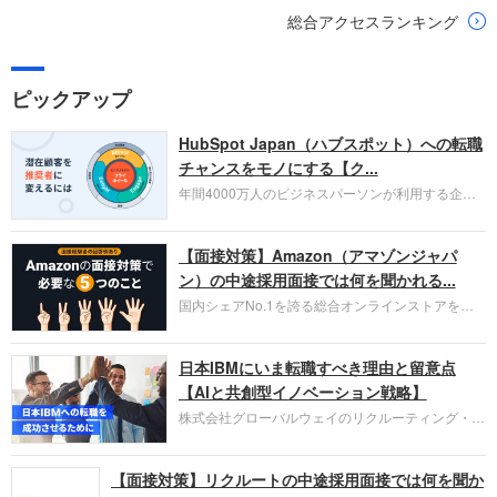
総合アクセスランキング
ピックアップ
HubSpot Japan（ハブスポット）への転職
チャンスをモノにする【ク...
年間4000万人のビジネスパーソンが利用する企業
口コミサイト「キャリコネ」の転職エージェントが
お勧めするイチオシ企業をご紹介します。今回はク
【面接対策】Amazon（アマゾンジャパ
ラウド型CRMプラットフォームを提供する
HubSpot Japan（ハブスポット・ジャパン）株式会
ン）の中途採用面接では何を聞かれる...
社です。採用面接対策の企業研究にご活用くださ
国内シェアNo.1を誇る総合オンラインストアを運
い。
営し、クラウドサービス（AWS）や物流分野でも
圧倒的な存在感を持つAmazon。中途採用面接では
日本IBMにいま転職すべき理由と留意点
過去の具体的な業務成果やリーダーシップの発揮、
失敗からの学びが重視され、人間性やカルチャーフ
【AIと共創型イノベーション戦略】
ィットも評価対象となり、長期的に成長できる仲間
株式会社グローバルウェイのリクルーティング・パ
であるかを多角的に審査されます。
ートナー事業本部です。年間4000万人のビジネス
パーソンが利用する企業口コミサイト「キャリコ
【面接対策】リクルートの中途採用面接では何を聞か
ネ」の転職エージェントがお勧めするイチオシ企業