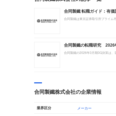
合同製鐵 転職ガイド：有
合同製鐵は東京証券取引所プライム
鋼事業と、有機質肥料などを扱う農
販売数量の減少や販売価格の下落な
合同製鐵の転職研究 202
合同製鐵の2026年3月期3Q決算は
円を投じる姫路圧延機刷新など、攻
強化と多角化が進む同社でのキャリ
合同製鐵株式会社の企業情報
メーカー
業界区分