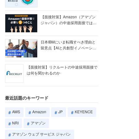
【ク...
【面接対策】Amazon（アマゾン
ジャパン）の中途採用面接では何
を聞かれる...
日本IBMにいま転職すべき理由と
留意点【AIと共創型イノベーショ
ン戦略】
【面接対策】リクルートの中途採用面接で
は何を聞かれるのか
最近話題のキーワード
AWS
Amazon
JP
KEYENCE
NRI
アマゾン
アマゾン ウェブ サービス ジャパン