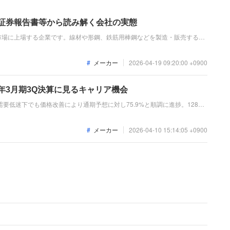
価証券報告書等から読み解く会社の実態
市場に上場する企業です。線材や形鋼、鉄筋用棒鋼などを製造・販売する鉄
業資材事業を展開しています。直近の業績は、国内の鋼材需要の低迷による
どの影響を大きく受け、前期比で減収減益となっています。
メーカー
2026-04-19 09:20:00 +0900
6年3月期3Q決算に見るキャリア機会
、需要低迷下でも価格改善により通期予想に対し75.9%と順調に進捗。128億
めの設備投資が続いています。「なぜ今、合同製鐵なのか？」、製造基盤の
ア機会を整理します。
メーカー
2026-04-10 15:14:05 +0900