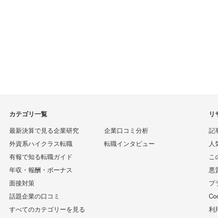
カテゴリ一覧
リ
最新決算で見る企業研究
企業口コミ分析
記
外資系ハイクラス転職
転職インタビュー
人
有報で知る転職ガイド
こ
年収・報酬・ボーナス
悪
面接対策
プ
話題企業の口コミ
C
すべてのカテゴリーを見る
利