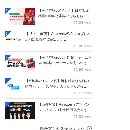
【平均年収864.4万円】日本郵政
1
社員の給料は実際いくらもらって
いるのか？...
177,608 views
【L5で1100万】Amazon/AWS ジョブレベ
2
ル別に見る年収額はいく...
136,109 views
【平均年収2000万円超】キーエン
3
スの給与・ボーナスが高いのはな
ぜなのか
90,860 views
【平均年収1232万円】野村総合研究所の
4
給与・ボーナスが高いのはなぜなのか...
82,048 views
【面接対策】Amazon（アマゾン
5
ジャパン）の中途採用面接では何
を聞かれる...
77,580 views
総合アクセスランキング