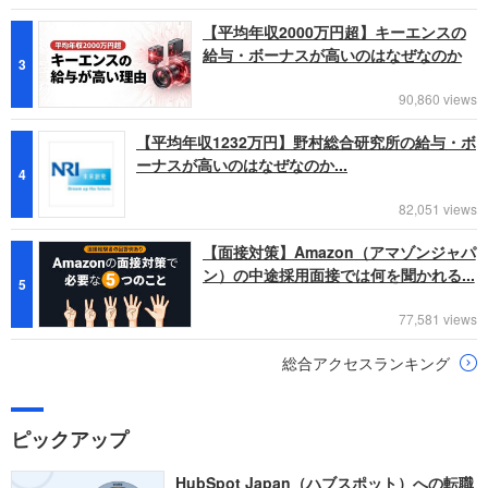
【平均年収2000万円超】キーエンスの
給与・ボーナスが高いのはなぜなのか
3
90,860 views
【平均年収1232万円】野村総合研究所の給与・ボ
ーナスが高いのはなぜなのか...
4
82,051 views
【面接対策】Amazon（アマゾンジャパ
ン）の中途採用面接では何を聞かれる...
5
77,581 views
総合アクセスランキング
ピックアップ
HubSpot Japan（ハブスポット）への転職