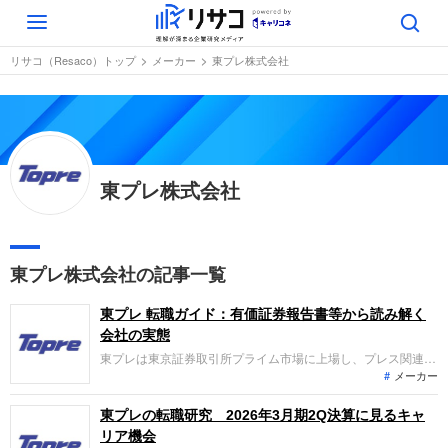
Toggle
navigation
リサコ（Resaco）トップ
メーカー
東プレ株式会社
東プレ株式会社
東プレ株式会社の記事一覧
東プレ 転職ガイド：有価証券報告書等から読み解く
会社の実態
東プレは東京証券取引所プライム市場に上場し、プレス関連製
メーカー
品事業や定温物流関連事業等を手掛ける企業です。直近の連結
業績では、定温物流関連事業において冷凍車の販売台数が堅調
に推移し増収を牽引したほか、為替差益の計上などにより経常
東プレの転職研究 2026年3月期2Q決算に見るキャ
利益及び親会社株主に帰属する当期純利益が増益となっていま
リア機会