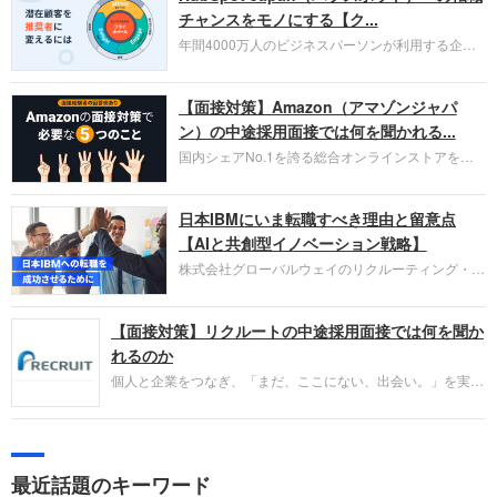
チャンスをモノにする【ク...
年間4000万人のビジネスパーソンが利用する企業
口コミサイト「キャリコネ」の転職エージェントが
お勧めするイチオシ企業をご紹介します。今回はク
【面接対策】Amazon（アマゾンジャパ
ラウド型CRMプラットフォームを提供する
HubSpot Japan（ハブスポット・ジャパン）株式会
ン）の中途採用面接では何を聞かれる...
社です。採用面接対策の企業研究にご活用くださ
国内シェアNo.1を誇る総合オンラインストアを運
い。
営し、クラウドサービス（AWS）や物流分野でも
圧倒的な存在感を持つAmazon。中途採用面接では
日本IBMにいま転職すべき理由と留意点
過去の具体的な業務成果やリーダーシップの発揮、
失敗からの学びが重視され、人間性やカルチャーフ
【AIと共創型イノベーション戦略】
ィットも評価対象となり、長期的に成長できる仲間
株式会社グローバルウェイのリクルーティング・パ
であるかを多角的に審査されます。
ートナー事業本部です。年間4000万人のビジネス
パーソンが利用する企業口コミサイト「キャリコ
【面接対策】リクルートの中途採用面接では何を聞か
ネ」の転職エージェントがお勧めするイチオシ企業
をご紹介します。今回は、大手外資系IT企業の日本
れるのか
IBMです。採用面接対策の企業研究にご活用くださ
個人と企業をつなぎ、「まだ、ここにない、出会い。」を実現
い。
するリクルートへの転職。中途採用面接は仕事への取り組み方
やこれまでの成果を具体的に問われるほか、「人間性」も評価
されます。即戦力として、一緒に仕事をする仲間として多角的
に評価されるので、事前にしっかり対策して転職を成功させま
最近話題のキーワード
しょう。