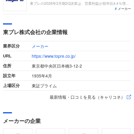
す。
東プレの2026年3月期2Q決算は、営業利益が前年比4.4％増と
メーカー
増益を確保。「定温物流関連事業」が物流業界の課題解決を追
い風に15.8％増益と成長を牽引しています。主力プレス事業の
次世代技術シフトや、業績拡大に向けた設備投資戦略から、転
職者が活躍できる領域を整理します。
東プレ株式会社の企業情報
メーカー
業界区分
https://www.topre.co.jp/
URL
東京都中央区日本橋3-12-2
住所
1935年4月
設立年
東証プライム
上場区分
最新情報・口コミを見る（キャリコネ）
メーカーの企業