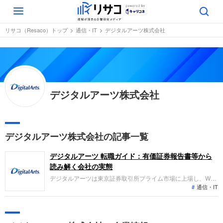
Toggle
navigation
リサコ（Resaco）トップ
通信・IT
デジタルアーツ株式会社
デジタルアーツ株式会社
デジタルアーツ株式会社の記事一覧
デジタルアーツ 転職ガイド：有価証券報告書等から
読み解く会社の実態
デジタルアーツは東京証券取引所プライム市場に上場し、Web
通信・IT
やメール向けを中心とした情報セキュリティ製品の開発・販売
を主力とする企業です。直近の業績は、売上高が108億円（前
期比8.5%増）、経常利益が48億円（同6.1%増）と、公共・企
業向け市場の需要を取り込み増収増益のトレンドを維持してい