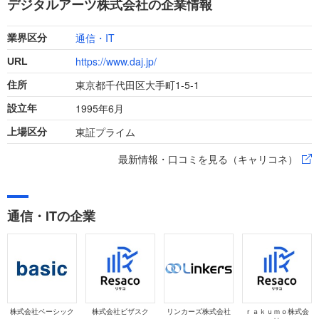
デジタルアーツ株式会社の企業情報
ます。
通信・IT
業界区分
https://www.daj.jp/
URL
東京都千代田区大手町1-5-1
住所
1995年6月
設立年
東証プライム
上場区分
最新情報・口コミを見る（キャリコネ）
通信・ITの企業
株式会社ベーシック
株式会社ビザスク
リンカーズ株式会社
ｒａｋｕｍｏ株式会