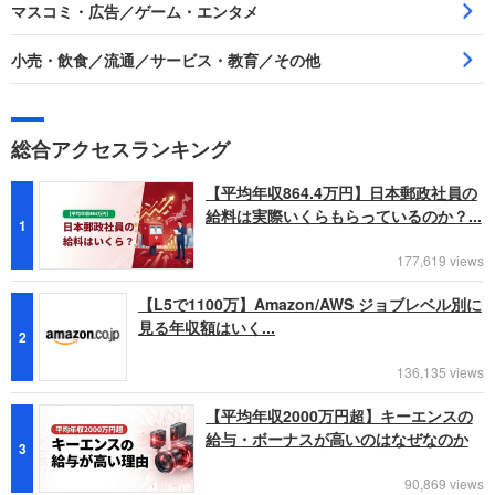
マスコミ・広告／ゲーム・エンタメ
小売・飲食／流通／サービス・教育／その他
総合アクセスランキング
【平均年収864.4万円】日本郵政社員の
給料は実際いくらもらっているのか？...
1
177,619 views
【L5で1100万】Amazon/AWS ジョブレベル別に
見る年収額はいく...
2
136,135 views
【平均年収2000万円超】キーエンスの
給与・ボーナスが高いのはなぜなのか
3
90,869 views