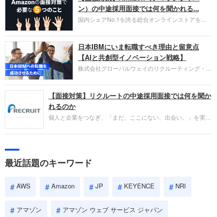
HubSpot Japan（ハブスポット・ジャパン）株式会
ン）の中途採用面接では何を聞かれる...
社です。採用面接対策の企業研究にご活用くださ
国内シェアNo.1を誇る総合オンラインストアを運
い。
営し、クラウドサービス（AWS）や物流分野でも
圧倒的な存在感を持つAmazon。中途採用面接では
日本IBMにいま転職すべき理由と留意点
過去の具体的な業務成果やリーダーシップの発揮、
失敗からの学びが重視され、人間性やカルチャーフ
【AIと共創型イノベーション戦略】
ィットも評価対象となり、長期的に成長できる仲間
株式会社グローバルウェイのリクルーティング・パ
であるかを多角的に審査されます。
ートナー事業本部です。年間4000万人のビジネス
パーソンが利用する企業口コミサイト「キャリコ
【面接対策】リクルートの中途採用面接では何を聞か
ネ」の転職エージェントがお勧めするイチオシ企業
をご紹介します。今回は、大手外資系IT企業の日本
れるのか
IBMです。採用面接対策の企業研究にご活用くださ
個人と企業をつなぎ、「まだ、ここにない、出会い。」を実現
い。
するリクルートへの転職。中途採用面接は仕事への取り組み方
やこれまでの成果を具体的に問われるほか、「人間性」も評価
されます。即戦力として、一緒に仕事をする仲間として多角的
に評価されるので、事前にしっかり対策して転職を成功させま
最近話題のキーワード
しょう。
AWS
Amazon
JP
KEYENCE
NRI
アマゾン
アマゾン ウェブ サービス ジャパン