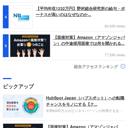
【平均年収1232万円】野村総合研究所の給与・ボ
ーナスが高いのはなぜなのか...
4
82,056 views
【面接対策】Amazon（アマゾンジャパ
ン）の中途採用面接では何を聞かれる...
5
77,596 views
総合アクセスランキング
ピックアップ
HubSpot Japan（ハブスポット）への転職
チャンスをモノにする【ク...
年間4000万人のビジネスパーソンが利用する企業
口コミサイト「キャリコネ」の転職エージェントが
お勧めするイチオシ企業をご紹介します。今回はク
【面接対策】Amazon（アマゾンジャパ
ラウド型CRMプラットフォームを提供する