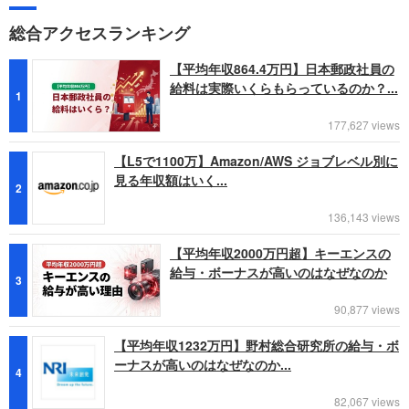
総合アクセスランキング
【平均年収864.4万円】日本郵政社員の
給料は実際いくらもらっているのか？...
1
177,627 views
【L5で1100万】Amazon/AWS ジョブレベル別に
見る年収額はいく...
2
136,143 views
【平均年収2000万円超】キーエンスの
給与・ボーナスが高いのはなぜなのか
3
90,877 views
【平均年収1232万円】野村総合研究所の給与・ボ
ーナスが高いのはなぜなのか...
4
82,067 views