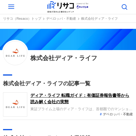
Toggle
navigation
リサコ（Resaco）トップ
デベロッパ・不動産
株式会社ディア・ライフ
株式会社ディア・ライフ
株式会社ディア・ライフの記事一覧
ディア・ライフ 転職ガイド：有価証券報告書等から
読み解く会社の実態
東証プライム上場のディア・ライフは、首都圏でのマンション
デベロッパ・不動産
開発や収益不動産の投資・運用を行うリアルエステート事業を
主力とします。人材派遣を行うセールスプロモーション事業も
展開。2025年9月期は不動産販売が好調に推移し、売上高785
億円、経常利益78億円と大幅な増収増益を達成しました。