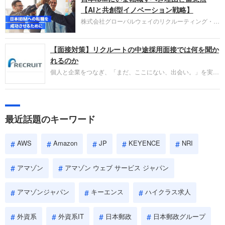
失敗からの学びが重視され、人間性やカルチャーフ
【AIと共創型イノベーション戦略】
ィットも評価対象となり、長期的に成長できる仲間
株式会社グローバルウェイのリクルーティング・パ
であるかを多角的に審査されます。
ートナー事業本部です。年間4000万人のビジネス
パーソンが利用する企業口コミサイト「キャリコ
【面接対策】リクルートの中途採用面接では何を聞か
ネ」の転職エージェントがお勧めするイチオシ企業
をご紹介します。今回は、大手外資系IT企業の日本
れるのか
IBMです。採用面接対策の企業研究にご活用くださ
個人と企業をつなぎ、「まだ、ここにない、出会い。」を実現
い。
するリクルートへの転職。中途採用面接は仕事への取り組み方
やこれまでの成果を具体的に問われるほか、「人間性」も評価
されます。即戦力として、一緒に仕事をする仲間として多角的
に評価されるので、事前にしっかり対策して転職を成功させま
最近話題のキーワード
しょう。
AWS
Amazon
JP
KEYENCE
NRI
アマゾン
アマゾン ウェブ サービス ジャパン
アマゾンジャパン
キーエンス
ハイクラス求人
外資系
外資系IT
日本郵政
日本郵政グループ