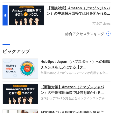
【面接対策】Amazon（アマゾンジャパ
ン）の中途採用面接では何を聞かれる...
5
77,607 views
総合アクセスランキング
ピックアップ
HubSpot Japan（ハブスポット）への転職
チャンスをモノにする【ク...
年間4000万人のビジネスパーソンが利用する企業
口コミサイト「キャリコネ」の転職エージェントが
お勧めするイチオシ企業をご紹介します。今回はク
【面接対策】Amazon（アマゾンジャパ
ラウド型CRMプラットフォームを提供する
HubSpot Japan（ハブスポット・ジャパン）株式会
ン）の中途採用面接では何を聞かれる...
社です。採用面接対策の企業研究にご活用くださ
国内シェアNo.1を誇る総合オンラインストアを運
い。
営し、クラウドサービス（AWS）や物流分野でも
圧倒的な存在感を持つAmazon。中途採用面接では
日本IBMにいま転職すべき理由と留意点
過去の具体的な業務成果やリーダーシップの発揮、