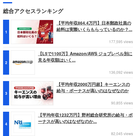
総合アクセスランキング
【平均年収864.4万円】日本郵政社員の
給料は実際いくらもらっているのか？...
1
177,595 views
【L5で1100万】Amazon/AWS ジョブレベル別に
見る年収額はいく...
2
136,092 views
【平均年収2000万円超】キーエンスの
給与・ボーナスが高いのはなぜなのか
3
90,855 views
【平均年収1232万円】野村総合研究所の給与・ボ
ーナスが高いのはなぜなのか...
4
82,045 views