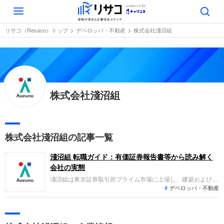
Toggle
navigation
リサコ（Resaco）トップ
デベロッパ・不動産
株式会社淺沼組
株式会社淺沼組
株式会社淺沼組の記事一覧
淺沼組 転職ガイド：有価証券報告書等から読み解く
会社の実態
淺沼組は東京証券取引所プライム市場に上場し、建築および土
デベロッパ・不動産
木を主体とする総合建設業を展開する企業です。国内外で公共
施設から民間施設まで幅広い建設事業を手掛けるほか、不動産
や施設運営などの関連事業も行っています。直近の業績は、売
上高が前期比で増加し、経常利益も成長を遂げるなど増収増益