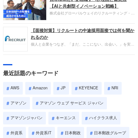
失敗からの学びが重視され、人間性やカルチャーフ
【AIと共創型イノベーション戦略】
ィットも評価対象となり、長期的に成長できる仲間
株式会社グローバルウェイのリクルーティング・パ
であるかを多角的に審査されます。
ートナー事業本部です。年間4000万人のビジネス
パーソンが利用する企業口コミサイト「キャリコ
【面接対策】リクルートの中途採用面接では何を聞か
ネ」の転職エージェントがお勧めするイチオシ企業
をご紹介します。今回は、大手外資系IT企業の日本
れるのか
IBMです。採用面接対策の企業研究にご活用くださ
個人と企業をつなぎ、「まだ、ここにない、出会い。」を実現
い。
するリクルートへの転職。中途採用面接は仕事への取り組み方
やこれまでの成果を具体的に問われるほか、「人間性」も評価
されます。即戦力として、一緒に仕事をする仲間として多角的
に評価されるので、事前にしっかり対策して転職を成功させま
最近話題のキーワード
しょう。
AWS
Amazon
JP
KEYENCE
NRI
アマゾン
アマゾン ウェブ サービス ジャパン
アマゾンジャパン
キーエンス
ハイクラス求人
外資系
外資系IT
日本郵政
日本郵政グループ