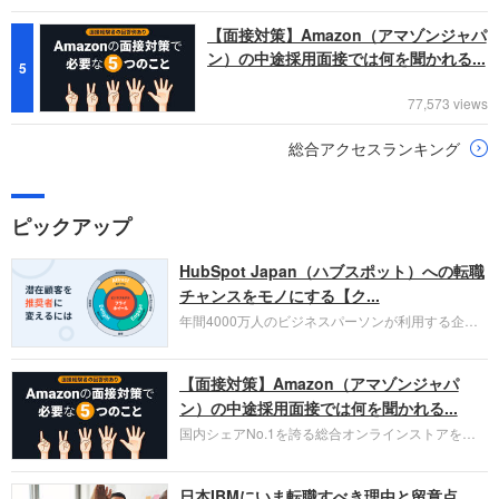
【面接対策】Amazon（アマゾンジャパ
ン）の中途採用面接では何を聞かれる...
5
77,573 views
総合アクセスランキング
ピックアップ
HubSpot Japan（ハブスポット）への転職
チャンスをモノにする【ク...
年間4000万人のビジネスパーソンが利用する企業
口コミサイト「キャリコネ」の転職エージェントが
お勧めするイチオシ企業をご紹介します。今回はク
【面接対策】Amazon（アマゾンジャパ
ラウド型CRMプラットフォームを提供する
HubSpot Japan（ハブスポット・ジャパン）株式会
ン）の中途採用面接では何を聞かれる...
社です。採用面接対策の企業研究にご活用くださ
国内シェアNo.1を誇る総合オンラインストアを運
い。
営し、クラウドサービス（AWS）や物流分野でも
圧倒的な存在感を持つAmazon。中途採用面接では
日本IBMにいま転職すべき理由と留意点
過去の具体的な業務成果やリーダーシップの発揮、