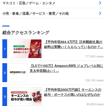
マスコミ・広告／ゲーム・エンタメ
小売・飲食／流通／サービス・教育／その他
総合アクセスランキング
【平均年収864.4万円】日本郵政社員の
給料は実際いくらもらっているのか？...
1
177,605 views
【L5で1100万】Amazon/AWS ジョブレベル別に
見る年収額はいく...
2
136,102 views
【平均年収2000万円超】キーエンスの
給与・ボーナスが高いのはなぜなのか
3
90,859 views