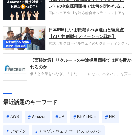
HubSpot Japan（ハブスポット・ジャパン）株式会
ン）の中途採用面接では何を聞かれる...
社です。採用面接対策の企業研究にご活用くださ
国内シェアNo.1を誇る総合オンラインストアを運
い。
営し、クラウドサービス（AWS）や物流分野でも
圧倒的な存在感を持つAmazon。中途採用面接では
日本IBMにいま転職すべき理由と留意点
過去の具体的な業務成果やリーダーシップの発揮、
失敗からの学びが重視され、人間性やカルチャーフ
【AIと共創型イノベーション戦略】
ィットも評価対象となり、長期的に成長できる仲間
株式会社グローバルウェイのリクルーティング・パ
であるかを多角的に審査されます。
ートナー事業本部です。年間4000万人のビジネス
パーソンが利用する企業口コミサイト「キャリコ
【面接対策】リクルートの中途採用面接では何を聞か
ネ」の転職エージェントがお勧めするイチオシ企業
をご紹介します。今回は、大手外資系IT企業の日本
れるのか
IBMです。採用面接対策の企業研究にご活用くださ
個人と企業をつなぎ、「まだ、ここにない、出会い。」を実現
い。
するリクルートへの転職。中途採用面接は仕事への取り組み方
やこれまでの成果を具体的に問われるほか、「人間性」も評価
されます。即戦力として、一緒に仕事をする仲間として多角的
に評価されるので、事前にしっかり対策して転職を成功させま
最近話題のキーワード
しょう。
AWS
Amazon
JP
KEYENCE
NRI
アマゾン
アマゾン ウェブ サービス ジャパン