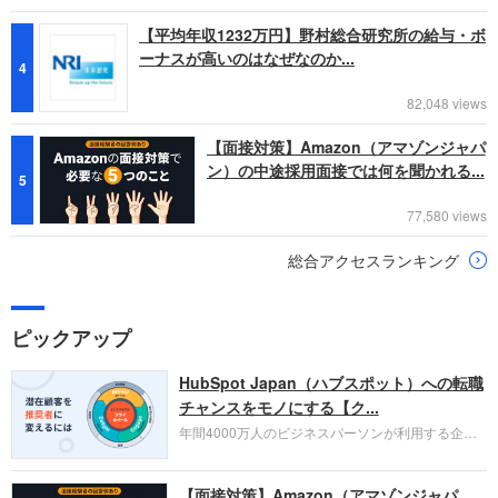
【平均年収1232万円】野村総合研究所の給与・ボ
ーナスが高いのはなぜなのか...
4
82,048 views
【面接対策】Amazon（アマゾンジャパ
ン）の中途採用面接では何を聞かれる...
5
77,580 views
総合アクセスランキング
ピックアップ
HubSpot Japan（ハブスポット）への転職
チャンスをモノにする【ク...
年間4000万人のビジネスパーソンが利用する企業
口コミサイト「キャリコネ」の転職エージェントが
お勧めするイチオシ企業をご紹介します。今回はク
【面接対策】Amazon（アマゾンジャパ
ラウド型CRMプラットフォームを提供する