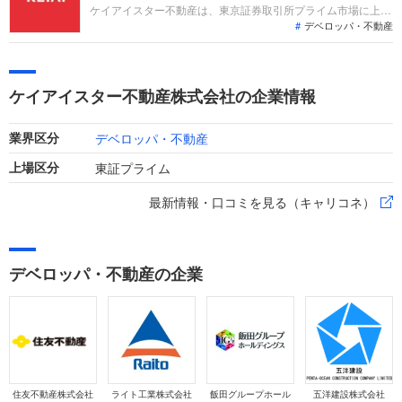
ケイアイスター不動産は、東京証券取引所プライム市場に上場
デベロッパ・不動産
し、「高品質、だけど低価格なデザイン住宅」を提供する分譲
住宅事業や注文住宅事業を主力としています。直近の業績で
は、売上高が過去最高を更新し、営業利益および経常利益も大
幅な増益を達成するなど、力強い成長トレンドとなる増収増益
ケイアイスター不動産株式会社の企業情報
を記録しています。
デベロッパ・不動産
業界区分
東証プライム
上場区分
最新情報・口コミを見る（キャリコネ）
デベロッパ・不動産の企業
住友不動産株式会社
ライト工業株式会社
飯田グループホール
五洋建設株式会社