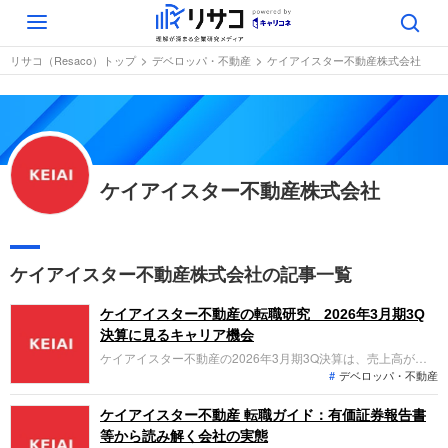
Toggle
navigation
リサコ（Resaco）トップ
デベロッパ・不動産
ケイアイスター不動産株式会社
ケイアイスター不動産株式会社
ケイアイスター不動産株式会社の記事一覧
ケイアイスター不動産の転職研究 2026年3月期3Q
決算に見るキャリア機会
ケイアイスター不動産の2026年3月期3Q決算は、売上高が過
デベロッパ・不動産
去最高を更新し、通期予想を上方修正。M&Aによる事業拡大や
不動産テックの推進が奏功しています。「なぜ今、不動産×DX
の同社なのか？」「成長著しい注文住宅や中古再生事業でどん
ケイアイスター不動産 転職ガイド：有価証券報告書
な役割を担えるのか」を整理します。
等から読み解く会社の実態