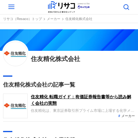
Toggle
navigation
リサコ（Resaco）トップ
メーカー
住友精化株式会社
住友精化株式会社
住友精化株式会社の記事一覧
住友精化 転職ガイド：有価証券報告書等から読み解
く会社の実態
住友精化は、東京証券取引所プライム市場に上場する化学メー
メーカー
カーです。主に紙おむつなどの衛生材料に使われる吸水性樹脂
や、水溶性ポリマー、ガス発生装置などの機能マテリアルの製
造および販売をグローバルに展開しています。直近の業績トレ
ンドは、増収かつ大幅な増益を達成しており、堅調な推移を見