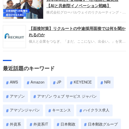
失敗からの学びが重視され、人間性やカルチャーフ
【AIと共創型イノベーション戦略】
ィットも評価対象となり、長期的に成長できる仲間
株式会社グローバルウェイのリクルーティング・パ
であるかを多角的に審査されます。
ートナー事業本部です。年間4000万人のビジネス
パーソンが利用する企業口コミサイト「キャリコ
【面接対策】リクルートの中途採用面接では何を聞か
ネ」の転職エージェントがお勧めするイチオシ企業
をご紹介します。今回は、大手外資系IT企業の日本
れるのか
IBMです。採用面接対策の企業研究にご活用くださ
個人と企業をつなぎ、「まだ、ここにない、出会い。」を実現
い。
するリクルートへの転職。中途採用面接は仕事への取り組み方
やこれまでの成果を具体的に問われるほか、「人間性」も評価
されます。即戦力として、一緒に仕事をする仲間として多角的
に評価されるので、事前にしっかり対策して転職を成功させま
最近話題のキーワード
しょう。
AWS
Amazon
JP
KEYENCE
NRI
アマゾン
アマゾン ウェブ サービス ジャパン
アマゾンジャパン
キーエンス
ハイクラス求人
外資系
外資系IT
日本郵政
日本郵政グループ