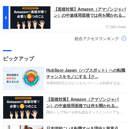
【面接対策】Amazon（アマゾンジャパ
ン）の中途採用面接では何を聞かれる...
5
77,580 views
総合アクセスランキング
ピックアップ
HubSpot Japan（ハブスポット）への転職
チャンスをモノにする【ク...
年間4000万人のビジネスパーソンが利用する企業
口コミサイト「キャリコネ」の転職エージェントが
お勧めするイチオシ企業をご紹介します。今回はク
【面接対策】Amazon（アマゾンジャパ
ラウド型CRMプラットフォームを提供する
HubSpot Japan（ハブスポット・ジャパン）株式会
ン）の中途採用面接では何を聞かれる...
社です。採用面接対策の企業研究にご活用くださ
国内シェアNo.1を誇る総合オンラインストアを運
い。
営し、クラウドサービス（AWS）や物流分野でも
圧倒的な存在感を持つAmazon。中途採用面接では
日本IBMにいま転職すべき理由と留意点
過去の具体的な業務成果やリーダーシップの発揮、