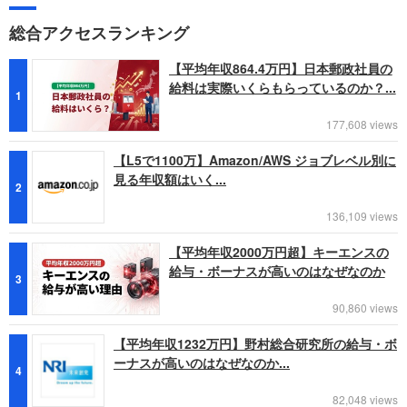
総合アクセスランキング
【平均年収864.4万円】日本郵政社員の
給料は実際いくらもらっているのか？...
1
177,608 views
【L5で1100万】Amazon/AWS ジョブレベル別に
見る年収額はいく...
2
136,109 views
【平均年収2000万円超】キーエンスの
給与・ボーナスが高いのはなぜなのか
3
90,860 views
【平均年収1232万円】野村総合研究所の給与・ボ
ーナスが高いのはなぜなのか...
4
82,048 views