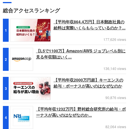
総合アクセスランキング
【平均年収864.4万円】日本郵政社員の
給料は実際いくらもらっているのか？...
1
177,626 views
【L5で1100万】Amazon/AWS ジョブレベル別に
見る年収額はいく...
2
136,140 views
【平均年収2000万円超】キーエンスの
給与・ボーナスが高いのはなぜなのか
3
90,876 views
【平均年収1232万円】野村総合研究所の給与・ボ
ーナスが高いのはなぜなのか...
4
82,064 views