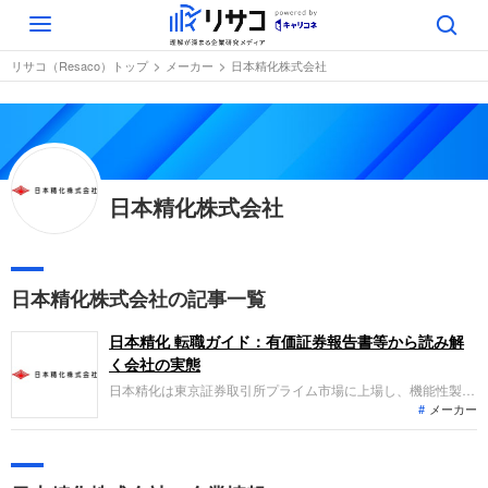
Toggle
navigation
リサコ（Resaco）トップ
メーカー
日本精化株式会社
日本精化株式会社
日本精化株式会社の記事一覧
日本精化 転職ガイド：有価証券報告書等から読み解
く会社の実態
日本精化は東京証券取引所プライム市場に上場し、機能性製品
メーカー
および環境衛生製品の製造販売を主力事業として展開していま
す。直近の業績トレンドでは、一部事業での販売減少により売
上高は微減となったものの、収益性の改善や受託品の増加が寄
与し、各段階利益において増益を達成するなど、堅調な財務基