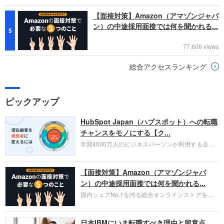
【面接対策】Amazon（アマゾンジャパ
ン）の中途採用面接では何を聞かれる...
5
77,606 views
総合アクセスランキング
ピックアップ
HubSpot Japan（ハブスポット）への転職
チャンスをモノにする【ク...
年間4000万人のビジネスパーソンが利用する企業
口コミサイト「キャリコネ」の転職エージェントが
お勧めするイチオシ企業をご紹介します。今回はク
【面接対策】Amazon（アマゾンジャパ
ラウド型CRMプラットフォームを提供する
HubSpot Japan（ハブスポット・ジャパン）株式会
ン）の中途採用面接では何を聞かれる...
社です。採用面接対策の企業研究にご活用くださ
国内シェアNo.1を誇る総合オンラインストアを運
い。
営し、クラウドサービス（AWS）や物流分野でも
圧倒的な存在感を持つAmazon。中途採用面接では
日本IBMにいま転職すべき理由と留意点
過去の具体的な業務成果やリーダーシップの発揮、