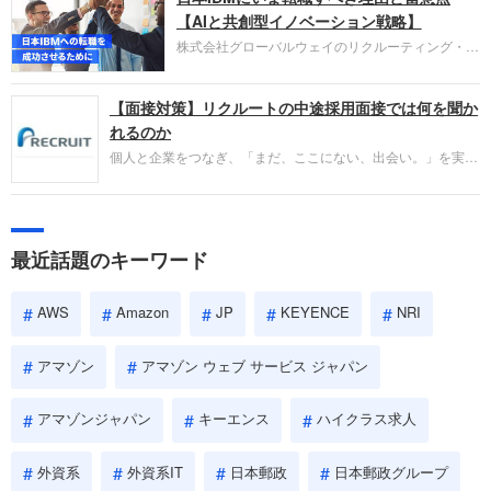
失敗からの学びが重視され、人間性やカルチャーフ
【AIと共創型イノベーション戦略】
ィットも評価対象となり、長期的に成長できる仲間
株式会社グローバルウェイのリクルーティング・パ
であるかを多角的に審査されます。
ートナー事業本部です。年間4000万人のビジネス
パーソンが利用する企業口コミサイト「キャリコ
【面接対策】リクルートの中途採用面接では何を聞か
ネ」の転職エージェントがお勧めするイチオシ企業
をご紹介します。今回は、大手外資系IT企業の日本
れるのか
IBMです。採用面接対策の企業研究にご活用くださ
個人と企業をつなぎ、「まだ、ここにない、出会い。」を実現
い。
するリクルートへの転職。中途採用面接は仕事への取り組み方
やこれまでの成果を具体的に問われるほか、「人間性」も評価
されます。即戦力として、一緒に仕事をする仲間として多角的
に評価されるので、事前にしっかり対策して転職を成功させま
最近話題のキーワード
しょう。
AWS
Amazon
JP
KEYENCE
NRI
アマゾン
アマゾン ウェブ サービス ジャパン
アマゾンジャパン
キーエンス
ハイクラス求人
外資系
外資系IT
日本郵政
日本郵政グループ