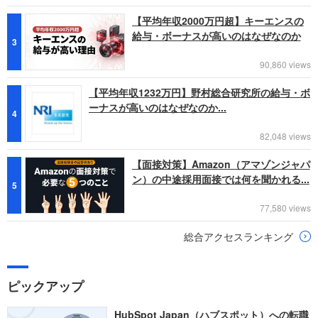
【平均年収2000万円超】キーエンスの
給与・ボーナスが高いのはなぜなのか
3
90,860 views
【平均年収1232万円】野村総合研究所の給与・ボ
ーナスが高いのはなぜなのか...
4
82,048 views
【面接対策】Amazon（アマゾンジャパ
ン）の中途採用面接では何を聞かれる...
5
77,580 views
総合アクセスランキング
ピックアップ
HubSpot Japan（ハブスポット）への転職