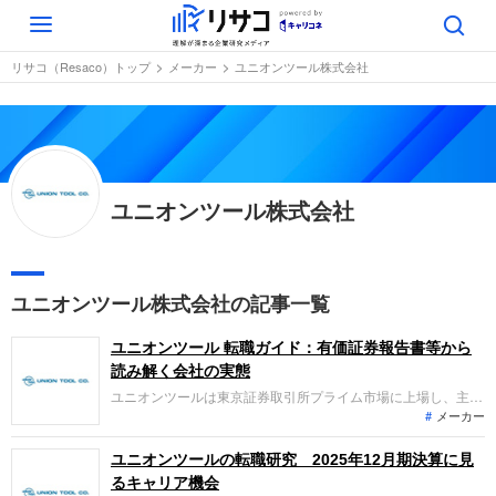
Toggle
navigation
リサコ（Resaco）トップ
メーカー
ユニオンツール株式会社
ユニオンツール株式会社
ユニオンツール株式会社の記事一覧
ユニオンツール 転職ガイド：有価証券報告書等から
読み解く会社の実態
ユニオンツールは東京証券取引所プライム市場に上場し、主に
メーカー
プリント配線板用超硬ドリルなどの産業用切削工具の製造・販
売を展開する企業です。生成AIの普及を背景とした半導体需要
の拡大により高付加価値工具の販売が伸長し、直近の業績は大
ユニオンツールの転職研究 2025年12月期決算に見
幅な増収増益となり、過去最高益を更新する好調なトレンドで
るキャリア機会