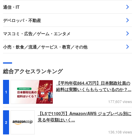
通信・IT
デベロッパ・不動産
マスコミ・広告／ゲーム・エンタメ
小売・飲食／流通／サービス・教育／その他
総合アクセスランキング
【平均年収864.4万円】日本郵政社員の
給料は実際いくらもらっているのか？...
1
177,607 views
【L5で1100万】Amazon/AWS ジョブレベル別に
見る年収額はいく...
2
136,108 views