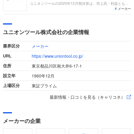
推移しています。
ユニオンツールの2025年12月期決算は、売上高・利益ともに
メーカー
過去最高を更新 。生成AI需要の爆発的増加を受け、長岡工場に
第六工場を新設するなど、異例の投資規模で供給体制を強化中
です 。「なぜ今ユニオンツールなのか？」という問いに答
え、エンジニアが活躍できるフィールドを整理します 。
ユニオンツール株式会社の企業情報
メーカー
業界区分
https://www.uniontool.co.jp/
URL
東京都品川区南大井6-17-1
住所
1960年12月
設立年
東証プライム
上場区分
最新情報・口コミを見る（キャリコネ）
メーカーの企業