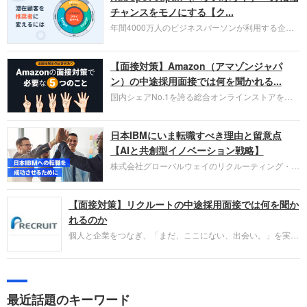
チャンスをモノにする【ク...
年間4000万人のビジネスパーソンが利用する企業
口コミサイト「キャリコネ」の転職エージェントが
お勧めするイチオシ企業をご紹介します。今回はク
【面接対策】Amazon（アマゾンジャパ
ラウド型CRMプラットフォームを提供する
HubSpot Japan（ハブスポット・ジャパン）株式会
ン）の中途採用面接では何を聞かれる...
社です。採用面接対策の企業研究にご活用くださ
国内シェアNo.1を誇る総合オンラインストアを運
い。
営し、クラウドサービス（AWS）や物流分野でも
圧倒的な存在感を持つAmazon。中途採用面接では
日本IBMにいま転職すべき理由と留意点
過去の具体的な業務成果やリーダーシップの発揮、
失敗からの学びが重視され、人間性やカルチャーフ
【AIと共創型イノベーション戦略】
ィットも評価対象となり、長期的に成長できる仲間
株式会社グローバルウェイのリクルーティング・パ
であるかを多角的に審査されます。
ートナー事業本部です。年間4000万人のビジネス
パーソンが利用する企業口コミサイト「キャリコ
【面接対策】リクルートの中途採用面接では何を聞か
ネ」の転職エージェントがお勧めするイチオシ企業
をご紹介します。今回は、大手外資系IT企業の日本
れるのか
IBMです。採用面接対策の企業研究にご活用くださ
個人と企業をつなぎ、「まだ、ここにない、出会い。」を実現
い。
するリクルートへの転職。中途採用面接は仕事への取り組み方
やこれまでの成果を具体的に問われるほか、「人間性」も評価
されます。即戦力として、一緒に仕事をする仲間として多角的
に評価されるので、事前にしっかり対策して転職を成功させま
最近話題のキーワード
しょう。