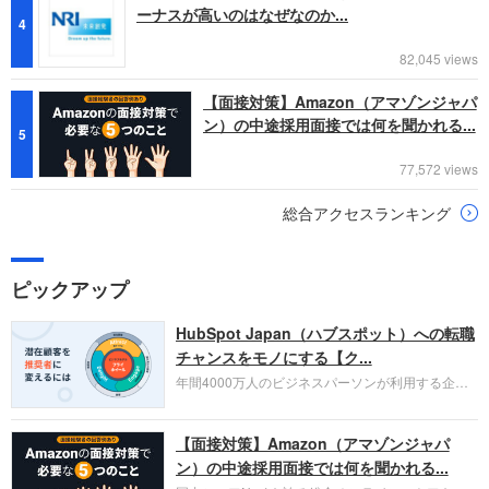
ーナスが高いのはなぜなのか...
4
82,045 views
【面接対策】Amazon（アマゾンジャパ
ン）の中途採用面接では何を聞かれる...
5
77,572 views
総合アクセスランキング
ピックアップ
HubSpot Japan（ハブスポット）への転職
チャンスをモノにする【ク...
年間4000万人のビジネスパーソンが利用する企業
口コミサイト「キャリコネ」の転職エージェントが
お勧めするイチオシ企業をご紹介します。今回はク
【面接対策】Amazon（アマゾンジャパ
ラウド型CRMプラットフォームを提供する
HubSpot Japan（ハブスポット・ジャパン）株式会
ン）の中途採用面接では何を聞かれる...
社です。採用面接対策の企業研究にご活用くださ