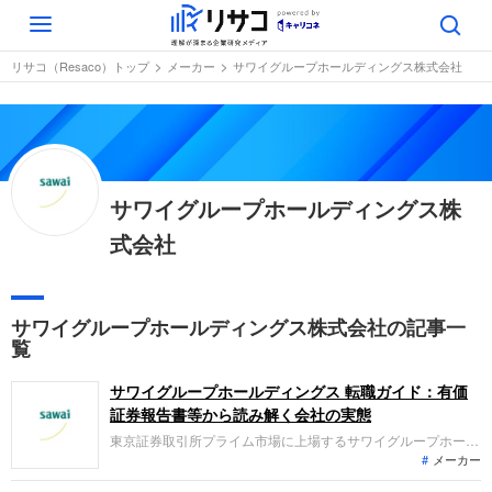
Toggle
navigation
リサコ（Resaco）トップ
メーカー
サワイグループホールディングス株式会社
サワイグループホールディングス株
式会社
サワイグループホールディングス株式会社の記事一
覧
サワイグループホールディングス 転職ガイド：有価
証券報告書等から読み解く会社の実態
東京証券取引所プライム市場に上場するサワイグループホール
メーカー
ディングスは、ジェネリック医薬品などの製造および販売を中
核事業として展開しています。直近の業績トレンドとしては、