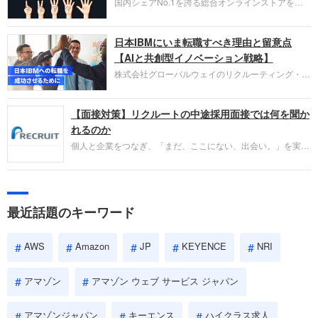
国内シェアNo.1を誇る総合オンラインストアを運
い。
営し、クラウドサービス（AWS）や物流分野でも
圧倒的な存在感を持つAmazon。中途採用面接では
日本IBMにいま転職すべき理由と留意点
過去の具体的な業務成果やリーダーシップの発揮、
失敗からの学びが重視され、人間性やカルチャーフ
【AIと共創型イノベーション戦略】
ィットも評価対象となり、長期的に成長できる仲間
株式会社グローバルウェイのリクルーティング・パ
であるかを多角的に審査されます。
ートナー事業本部です。年間4000万人のビジネス
パーソンが利用する企業口コミサイト「キャリコ
【面接対策】リクルートの中途採用面接では何を聞か
ネ」の転職エージェントがお勧めするイチオシ企業
をご紹介します。今回は、大手外資系IT企業の日本
れるのか
IBMです。採用面接対策の企業研究にご活用くださ
個人と企業をつなぎ、「まだ、ここにない、出会い。」を実現
い。
するリクルートへの転職。中途採用面接は仕事への取り組み方
やこれまでの成果を具体的に問われるほか、「人間性」も評価
されます。即戦力として、一緒に仕事をする仲間として多角的
に評価されるので、事前にしっかり対策して転職を成功させま
最近話題のキーワード
しょう。
AWS
Amazon
JP
KEYENCE
NRI
アマゾン
アマゾン ウェブ サービス ジャパン
アマゾンジャパン
キーエンス
ハイクラス求人