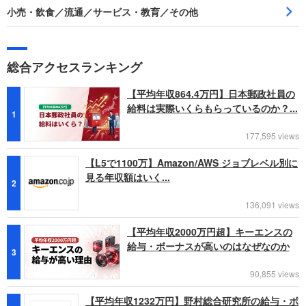
小売・飲食／流通／サービス・教育／その他
総合アクセスランキング
【平均年収864.4万円】日本郵政社員の
給料は実際いくらもらっているのか？...
1
177,595 views
【L5で1100万】Amazon/AWS ジョブレベル別に
見る年収額はいく...
2
136,091 views
【平均年収2000万円超】キーエンスの
給与・ボーナスが高いのはなぜなのか
3
90,855 views
【平均年収1232万円】野村総合研究所の給与・ボ