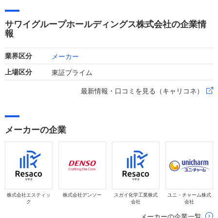
薬価改定の影響を受けつつも新規上市品の売上貢献などにより
増収を果たし、各種費用の減少等から大幅な増益を達成しまし
サワイグループホールディングス株式会社の企業情
た。
報
メーカー
業界区分
東証プライム
上場区分
最新情報・口コミを見る（キャリコネ）
メーカーの企業
株式会社エスティッ
株式会社デンソー
スガイ化学工業株式
ユニ・チャーム株式
ク
会社
会社
メーカーの企業一覧