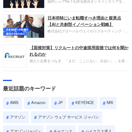
国内シェアNo.1を誇る総合オンラインストアを運
い。
営し、クラウドサービス（AWS）や物流分野でも
圧倒的な存在感を持つAmazon。中途採用面接では
日本IBMにいま転職すべき理由と留意点
過去の具体的な業務成果やリーダーシップの発揮、
失敗からの学びが重視され、人間性やカルチャーフ
【AIと共創型イノベーション戦略】
ィットも評価対象となり、長期的に成長できる仲間
株式会社グローバルウェイのリクルーティング・パ
であるかを多角的に審査されます。
ートナー事業本部です。年間4000万人のビジネス
パーソンが利用する企業口コミサイト「キャリコ
【面接対策】リクルートの中途採用面接では何を聞か
ネ」の転職エージェントがお勧めするイチオシ企業
をご紹介します。今回は、大手外資系IT企業の日本
れるのか
IBMです。採用面接対策の企業研究にご活用くださ
個人と企業をつなぎ、「まだ、ここにない、出会い。」を実現
い。
するリクルートへの転職。中途採用面接は仕事への取り組み方
やこれまでの成果を具体的に問われるほか、「人間性」も評価
されます。即戦力として、一緒に仕事をする仲間として多角的
に評価されるので、事前にしっかり対策して転職を成功させま
最近話題のキーワード
しょう。
AWS
Amazon
JP
KEYENCE
NRI
アマゾン
アマゾン ウェブ サービス ジャパン
アマゾンジャパン
キーエンス
ハイクラス求人