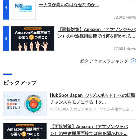
ーナスが高いのはなぜなのか...
4
82,062 views
【面接対策】Amazon（アマゾンジャパ
ン）の中途採用面接では何を聞かれる...
5
77,604 views
総合アクセスランキング
ピックアップ
HubSpot Japan（ハブスポット）への転職
チャンスをモノにする【ク...
年間4000万人のビジネスパーソンが利用する企業
口コミサイト「キャリコネ」の転職エージェントが
お勧めするイチオシ企業をご紹介します。今回はク
【面接対策】Amazon（アマゾンジャパ
ラウド型CRMプラットフォームを提供する
HubSpot Japan（ハブスポット・ジャパン）株式会
ン）の中途採用面接では何を聞かれる...
社です。採用面接対策の企業研究にご活用くださ