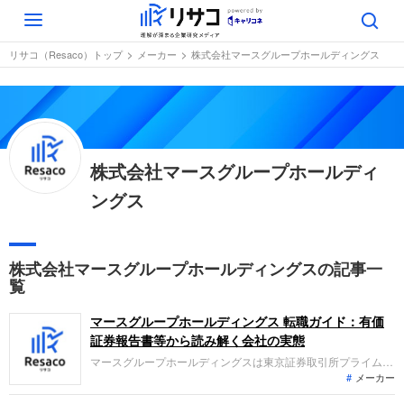
Toggle
navigation
リサコ（Resaco）トップ
メーカー
株式会社マースグループホールディングス
株式会社マースグループホールディ
ングス
株式会社マースグループホールディングスの記事一
覧
マースグループホールディングス 転職ガイド：有価
証券報告書等から読み解く会社の実態
マースグループホールディングスは東京証券取引所プライム市
メーカー
場に上場し、アミューズメント関連、スマートソリューション
関連、ホテル・レストラン関連事業を展開しています。主力の