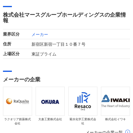
パチンコホール向けシステム等の特需一巡により、直近の業績
は売上高323億円、経常利益97億円と減収減益の決算となりま
株式会社マースグループホールディングスの企業情
した。
報
メーカー
業界区分
新宿区新宿一丁目１０番７号
住所
東証プライム
上場区分
メーカーの企業
ラクオリア創薬株式
大倉工業株式会社
菊水化学工業株式会
株式会社イワキ
会社
社
メーカーの企業一覧