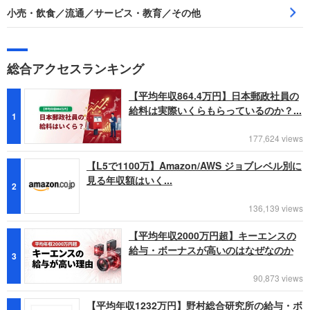
小売・飲食／流通／サービス・教育／その他
総合アクセスランキング
【平均年収864.4万円】日本郵政社員の
給料は実際いくらもらっているのか？...
1
177,624 views
【L5で1100万】Amazon/AWS ジョブレベル別に
見る年収額はいく...
2
136,139 views
【平均年収2000万円超】キーエンスの
給与・ボーナスが高いのはなぜなのか
3
90,873 views
【平均年収1232万円】野村総合研究所の給与・ボ