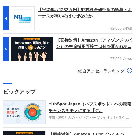
【平均年収1232万円】野村総合研究所の給与・ボ
ーナスが高いのはなぜなのか...
4
82,056 views
【面接対策】Amazon（アマゾンジャパ
ン）の中途採用面接では何を聞かれる...
5
77,596 views
総合アクセスランキング
ピックアップ
HubSpot Japan（ハブスポット）への転職
チャンスをモノにする【ク...
年間4000万人のビジネスパーソンが利用する企業
口コミサイト「キャリコネ」の転職エージェントが
お勧めするイチオシ企業をご紹介します。今回はク
【面接対策】Amazon（アマゾンジャパ
ラウド型CRMプラットフォームを提供する