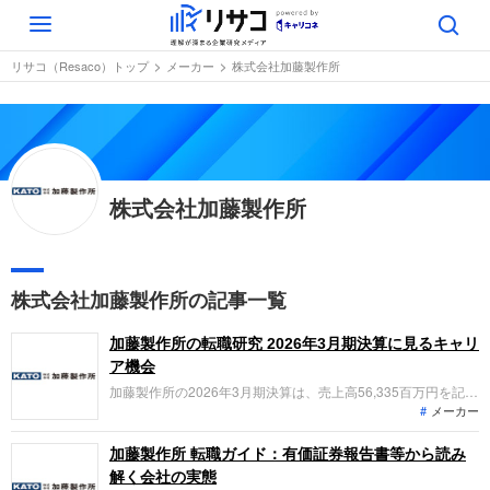
Toggle
navigation
リサコ（Resaco）トップ
メーカー
株式会社加藤製作所
株式会社加藤製作所
株式会社加藤製作所の記事一覧
加藤製作所の転職研究 2026年3月期決算に見るキャリ
ア機会
加藤製作所の2026年3月期決算は、売上高56,335百万円を記
メーカー
録。中国子会社の売却やインド合弁会社設立など、事業ポート
フォリオの大胆な刷新を加速させています。「なぜ今加藤製作
所なのか？」「転職希望者がどの事業で、どんな役割を担える
加藤製作所 転職ガイド：有価証券報告書等から読み
のか」を整理します。
解く会社の実態