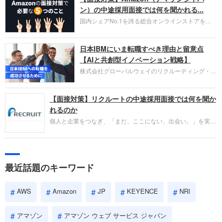
HubSpot Japan（ハブスポット・ジャパン）株式会
ン）の中途採用面接では何を聞かれる...
社です。採用面接対策の企業研究にご活用くださ
国内シェアNo.1を誇る総合オンラインストアを運
い。
営し、クラウドサービス（AWS）や物流分野でも
圧倒的な存在感を持つAmazon。中途採用面接では
日本IBMにいま転職すべき理由と留意点
過去の具体的な業務成果やリーダーシップの発揮、
失敗からの学びが重視され、人間性やカルチャーフ
【AIと共創型イノベーション戦略】
ィットも評価対象となり、長期的に成長できる仲間
株式会社グローバルウェイのリクルーティング・パ
であるかを多角的に審査されます。
ートナー事業本部です。年間4000万人のビジネス
パーソンが利用する企業口コミサイト「キャリコ
【面接対策】リクルートの中途採用面接では何を聞か
ネ」の転職エージェントがお勧めするイチオシ企業
をご紹介します。今回は、大手外資系IT企業の日本
れるのか
IBMです。採用面接対策の企業研究にご活用くださ
個人と企業をつなぎ、「まだ、ここにない、出会い。」を実現
い。
するリクルートへの転職。中途採用面接は仕事への取り組み方
やこれまでの成果を具体的に問われるほか、「人間性」も評価
されます。即戦力として、一緒に仕事をする仲間として多角的
に評価されるので、事前にしっかり対策して転職を成功させま
最近話題のキーワード
しょう。
AWS
Amazon
JP
KEYENCE
NRI
アマゾン
アマゾン ウェブ サービス ジャパン