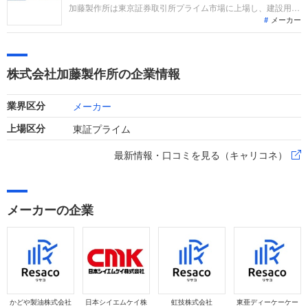
加藤製作所は東京証券取引所プライム市場に上場し、建設用ク
メーカー
レーンや油圧ショベル等の製造・販売を主力とする建設機械メ
ーカーです。直近の業績は、大型ラフテレーンクレーンの販売
再開等により増収となった一方、製造原価率の上昇等により営
業赤字となりましたが、子会社売却益により最終黒字に転換し
株式会社加藤製作所の企業情報
ています。
メーカー
業界区分
東証プライム
上場区分
最新情報・口コミを見る（キャリコネ）
メーカーの企業
かどや製油株式会社
日本シイエムケイ株
虹技株式会社
東亜ディーケーケー