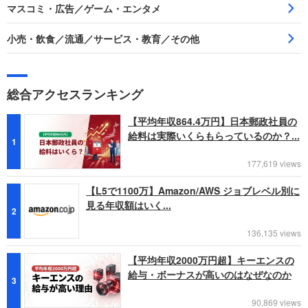
マスコミ・広告／ゲーム・エンタメ
小売・飲食／流通／サービス・教育／その他
総合アクセスランキング
【平均年収864.4万円】日本郵政社員の
給料は実際いくらもらっているのか？...
1
177,619 views
【L5で1100万】Amazon/AWS ジョブレベル別に
見る年収額はいく...
2
136,135 views
【平均年収2000万円超】キーエンスの
給与・ボーナスが高いのはなぜなのか
3
90,869 views