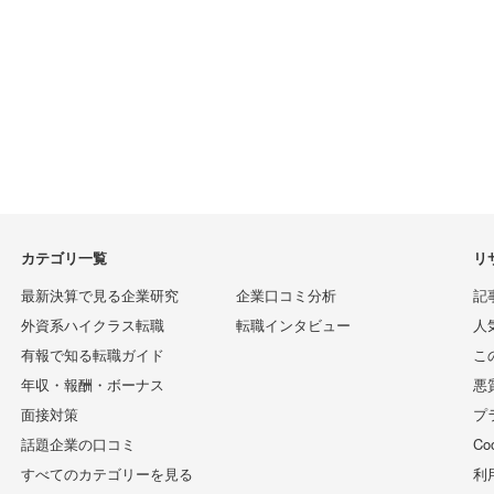
カテゴリ一覧
リ
最新決算で見る企業研究
企業口コミ分析
記
外資系ハイクラス転職
転職インタビュー
人
有報で知る転職ガイド
こ
年収・報酬・ボーナス
悪
面接対策
プ
話題企業の口コミ
C
すべてのカテゴリーを見る
利