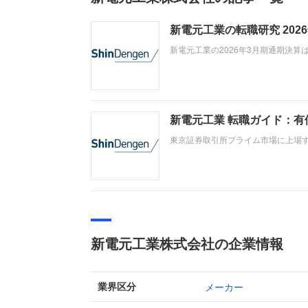
新電元工業の転職研究 20
新電元工業の2026年3月期通期決
業増益を達成しました。「なぜ今新
を、新組織体制やインド市場への注
新電元工業 転職ガイド：
東京証券取引所プライム市場に上場
ニクスメーカーです。当期の業績は
寄与し、増収を達成。さらに構造改
新電元工業株式会社の企業情報
メーカー
業界区分