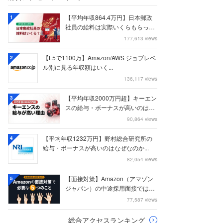
【平均年収864.4万円】日本郵政
1
社員の給料は実際いくらもらって
いるのか？...
177,613 views
【L5で1100万】Amazon/AWS ジョブレベ
2
ル別に見る年収額はいく...
136,117 views
【平均年収2000万円超】キーエン
3
スの給与・ボーナスが高いのはな
ぜなのか
90,864 views
【平均年収1232万円】野村総合研究所の
4
給与・ボーナスが高いのはなぜなのか...
82,054 views
【面接対策】Amazon（アマゾン
5
ジャパン）の中途採用面接では何
を聞かれる...
77,587 views
総合アクセスランキング