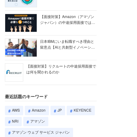
【ク...
【面接対策】Amazon（アマゾン
ジャパン）の中途採用面接では何
を聞かれる...
日本IBMにいま転職すべき理由と
留意点【AIと共創型イノベーショ
ン戦略】
【面接対策】リクルートの中途採用面接で
は何を聞かれるのか
最近話題のキーワード
AWS
Amazon
JP
KEYENCE
NRI
アマゾン
アマゾン ウェブ サービス ジャパン