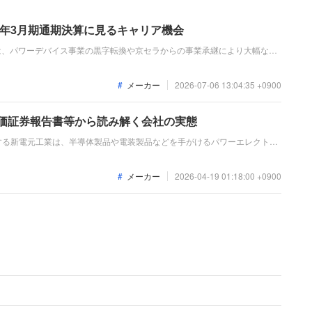
26年3月期通期決算に見るキャリア機会
算は、パワーデバイス事業の黒字転換や京セラからの事業承継により大幅な営
電元工業なのか？」「転職希望者がどの事業で、どんな役割を担えるのか」
力戦略をベースに分かりやすく整理します。
メーカー
2026-07-06 13:04:35 +0900
有価証券報告書等から読み解く会社の実態
する新電元工業は、半導体製品や電装製品などを手がけるパワーエレクトロ
、車載向け製品の好調やインド・アセアンでの二輪向け製品の堅調な推移が
革の効果などにより、各利益段階で大幅な増益と黒字転換を果たしました。
メーカー
2026-04-19 01:18:00 +0900