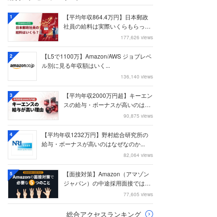
【平均年収864.4万円】日本郵政
1
社員の給料は実際いくらもらって
いるのか？...
177,626 views
【L5で1100万】Amazon/AWS ジョブレベ
2
ル別に見る年収額はいく...
136,140 views
【平均年収2000万円超】キーエン
3
スの給与・ボーナスが高いのはな
ぜなのか
90,875 views
【平均年収1232万円】野村総合研究所の
4
給与・ボーナスが高いのはなぜなのか...
82,064 views
【面接対策】Amazon（アマゾン
5
ジャパン）の中途採用面接では何
を聞かれる...
77,605 views
総合アクセスランキング