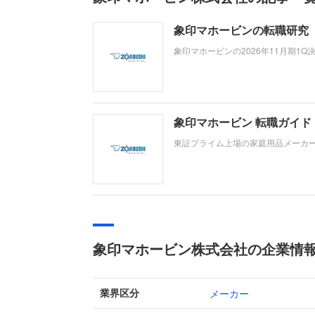
象印マホービンの転職研究 
象印マホービンの2026年11月期1
が好調なほか、香港販売代理店の子
「BEYOND」の下で転職希望者が
象印マホービン 転職ガイ
東証プライム上場の家庭用品メーカ
どのリビング製品を主力事業としてい
嫁の進展により、売上高は912億円
象印マホービン株式会社の企業情
メーカー
業界区分