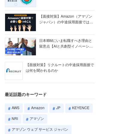
【ク...
【面接対策】Amazon（アマゾン
ジャパン）の中途採用面接では何
を聞かれる...
日本IBMにいま転職すべき理由と
留意点【AIと共創型イノベーショ
ン戦略】
【面接対策】リクルートの中途採用面接で
は何を聞かれるのか
最近話題のキーワード
AWS
Amazon
JP
KEYENCE
NRI
アマゾン
アマゾン ウェブ サービス ジャパン