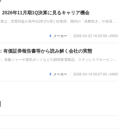
2026年11月期1Q決算に見るキャリア機会
Q決算は、営業利益が前年比28.3%増と好進捗。国内の「炎舞炊き」や加湿器
会社化により海外展開も加速。「なぜ今、象印なのか？」新中期計画
担える役割を整理します。
メーカー
2026-04-22 16:02:58 +0900
ド：有価証券報告書等から読み解く会社の実態
ー。炊飯ジャーや電気ポットなどの調理家電製品、ステンレスマホービンな
ます。第81期連結会計年度は、国内の高付加価値商品の販売好調や価格転
、経常利益は83億円と増収増益を達成しました。
メーカー
2026-04-19 09:27:00 +0900
報