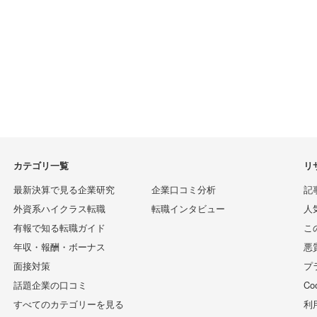
カテゴリ一覧
リ
最新決算で見る企業研究
企業口コミ分析
記
外資系ハイクラス転職
転職インタビュー
人
有報で知る転職ガイド
こ
年収・報酬・ボーナス
悪
面接対策
プ
話題企業の口コミ
C
すべてのカテゴリーを見る
利