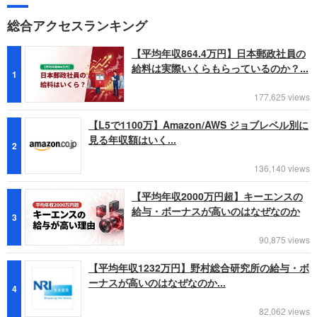
総合アクセスランキング
【平均年収864.4万円】日本郵政社員の
給料は実際いくらもらっているのか？...
1
177,625 views
【L5で1100万】Amazon/AWS ジョブレベル別に
見る年収額はいく...
2
136,140 views
【平均年収2000万円超】キーエンスの
給与・ボーナスが高いのはなぜなのか
3
90,875 views
【平均年収1232万円】野村総合研究所の給与・ボ
ーナスが高いのはなぜなのか...
4
82,062 views