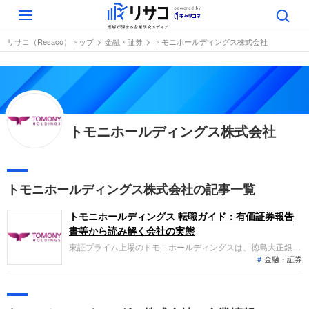
Toggle
navigation
リサコ（Resaco）トップ
金融・証券
トモニホールディングス株式会社
トモニホールディングス株式会社
トモニホールディングス株式会社の記事一覧
トモニホールディングス 転職ガイド：有価証券報告
書等から読み解く会社の実態
東証プライム上場のトモニホールディングスは、徳島大正銀行
金融・証券
と香川銀行を中核とし、リースやカード等の金融サービスを広
域展開しています。直近の業績は、貸出金利息の増加等により
経常収益が前期比で増加し、経常利益244億円、純利益55億円
と増収増益の好調なトレンドを維持しながら持続的な成長を続