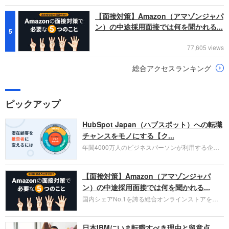
【面接対策】Amazon（アマゾンジャパ
ン）の中途採用面接では何を聞かれる...
5
77,605 views
総合アクセスランキング
ピックアップ
HubSpot Japan（ハブスポット）への転職
チャンスをモノにする【ク...
年間4000万人のビジネスパーソンが利用する企業
口コミサイト「キャリコネ」の転職エージェントが
お勧めするイチオシ企業をご紹介します。今回はク
【面接対策】Amazon（アマゾンジャパ
ラウド型CRMプラットフォームを提供する
HubSpot Japan（ハブスポット・ジャパン）株式会
ン）の中途採用面接では何を聞かれる...
社です。採用面接対策の企業研究にご活用くださ
国内シェアNo.1を誇る総合オンラインストアを運
い。
営し、クラウドサービス（AWS）や物流分野でも
圧倒的な存在感を持つAmazon。中途採用面接では
日本IBMにいま転職すべき理由と留意点
過去の具体的な業務成果やリーダーシップの発揮、