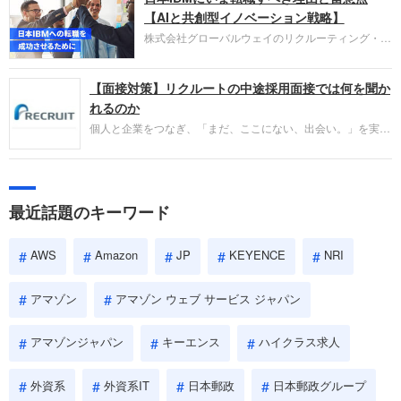
失敗からの学びが重視され、人間性やカルチャーフ
【AIと共創型イノベーション戦略】
ィットも評価対象となり、長期的に成長できる仲間
株式会社グローバルウェイのリクルーティング・パ
であるかを多角的に審査されます。
ートナー事業本部です。年間4000万人のビジネス
パーソンが利用する企業口コミサイト「キャリコ
【面接対策】リクルートの中途採用面接では何を聞か
ネ」の転職エージェントがお勧めするイチオシ企業
をご紹介します。今回は、大手外資系IT企業の日本
れるのか
IBMです。採用面接対策の企業研究にご活用くださ
個人と企業をつなぎ、「まだ、ここにない、出会い。」を実現
い。
するリクルートへの転職。中途採用面接は仕事への取り組み方
やこれまでの成果を具体的に問われるほか、「人間性」も評価
されます。即戦力として、一緒に仕事をする仲間として多角的
に評価されるので、事前にしっかり対策して転職を成功させま
最近話題のキーワード
しょう。
AWS
Amazon
JP
KEYENCE
NRI
アマゾン
アマゾン ウェブ サービス ジャパン
アマゾンジャパン
キーエンス
ハイクラス求人
外資系
外資系IT
日本郵政
日本郵政グループ