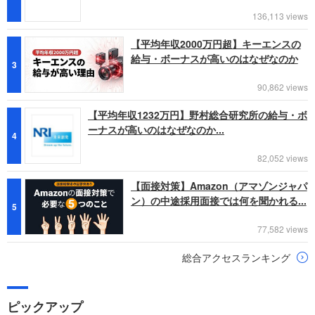
136,113 views
【平均年収2000万円超】キーエンスの
給与・ボーナスが高いのはなぜなのか
3
90,862 views
【平均年収1232万円】野村総合研究所の給与・ボ
ーナスが高いのはなぜなのか...
4
82,052 views
【面接対策】Amazon（アマゾンジャパ
ン）の中途採用面接では何を聞かれる...
5
77,582 views
総合アクセスランキング
ピックアップ