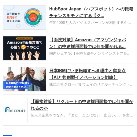
HubSpot Japan（ハブスポット）への転職
チャンスをモノにする【ク...
年間4000万人のビジネスパーソンが利用する企業
口コミサイト「キャリコネ」の転職エージェントが
お勧めするイチオシ企業をご紹介します。今回はク
【面接対策】Amazon（アマゾンジャパ
ラウド型CRMプラットフォームを提供する
HubSpot Japan（ハブスポット・ジャパン）株式会
ン）の中途採用面接では何を聞かれる...
社です。採用面接対策の企業研究にご活用くださ
国内シェアNo.1を誇る総合オンラインストアを運
い。
営し、クラウドサービス（AWS）や物流分野でも
圧倒的な存在感を持つAmazon。中途採用面接では
日本IBMにいま転職すべき理由と留意点
過去の具体的な業務成果やリーダーシップの発揮、
失敗からの学びが重視され、人間性やカルチャーフ
【AIと共創型イノベーション戦略】
ィットも評価対象となり、長期的に成長できる仲間
株式会社グローバルウェイのリクルーティング・パ
であるかを多角的に審査されます。
ートナー事業本部です。年間4000万人のビジネス
パーソンが利用する企業口コミサイト「キャリコ
【面接対策】リクルートの中途採用面接では何を聞か
ネ」の転職エージェントがお勧めするイチオシ企業
をご紹介します。今回は、大手外資系IT企業の日本
れるのか
IBMです。採用面接対策の企業研究にご活用くださ
個人と企業をつなぎ、「まだ、ここにない、出会い。」を実現
い。
するリクルートへの転職。中途採用面接は仕事への取り組み方
やこれまでの成果を具体的に問われるほか、「人間性」も評価
されます。即戦力として、一緒に仕事をする仲間として多角的