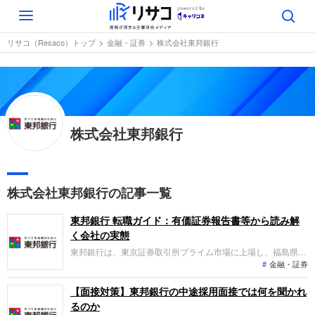
Toggle
navigation
リサコ（Resaco）トップ
金融・証券
株式会社東邦銀行
株式会社東邦銀行
株式会社東邦銀行の記事一覧
東邦銀行 転職ガイド：有価証券報告書等から読み解
く会社の実態
東邦銀行は、東京証券取引所プライム市場に上場し、福島県を
金融・証券
地盤として銀行業をはじめリース業や信用保証業など総合的な
金融サービスを展開する地域金融機関です。直近の業績トレン
ドを見ると、貸出金等の着実な積み上げと金利上昇による利回
【面接対策】東邦銀行の中途採用面接では何を聞かれ
り改善により、経常収益、当期純利益ともに前年度を上回る増
るのか