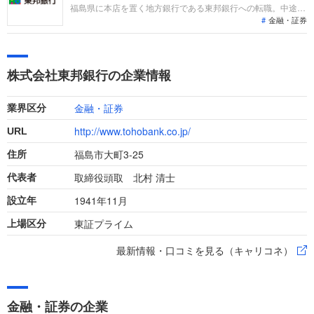
収増益を達成しています。
福島県に本店を置く地方銀行である東邦銀行への転職。中途採
金融・証券
用面接では、これまでの仕事内容や成果、今後のキャリアビジ
ョンを具体的に問われるほか、「人となり」も評価されます。
事前対策をしっかりして自分を出し切り、転職を成功させまし
ょう。
株式会社東邦銀行の企業情報
金融・証券
業界区分
http://www.tohobank.co.jp/
URL
福島市大町3-25
住所
取締役頭取 北村 清士
代表者
1941年11月
設立年
東証プライム
上場区分
最新情報・口コミを見る（キャリコネ）
金融・証券の企業