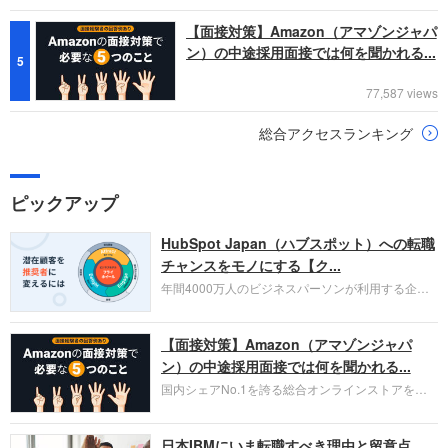
【面接対策】Amazon（アマゾンジャパ
ン）の中途採用面接では何を聞かれる...
5
77,587 views
総合アクセスランキング
ピックアップ
HubSpot Japan（ハブスポット）への転職
チャンスをモノにする【ク...
年間4000万人のビジネスパーソンが利用する企業
口コミサイト「キャリコネ」の転職エージェントが
お勧めするイチオシ企業をご紹介します。今回はク
【面接対策】Amazon（アマゾンジャパ
ラウド型CRMプラットフォームを提供する
HubSpot Japan（ハブスポット・ジャパン）株式会
ン）の中途採用面接では何を聞かれる...
社です。採用面接対策の企業研究にご活用くださ
国内シェアNo.1を誇る総合オンラインストアを運
い。
営し、クラウドサービス（AWS）や物流分野でも
圧倒的な存在感を持つAmazon。中途採用面接では
日本IBMにいま転職すべき理由と留意点
過去の具体的な業務成果やリーダーシップの発揮、