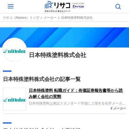
Toggle
navigation
リサコ（Resaco）トップ
メーカー
日本特殊塗料株式会社
日本特殊塗料株式会社
日本特殊塗料株式会社の記事一覧
日本特殊塗料 転職ガイド：有価証券報告書等から読
み解く会社の実態
日本特殊塗料は東証スタンダード市場に上場する化学メーカー
メーカー
です。主に建築等向けの塗料関連事業と、防音材等の自動車製
品関連事業を展開しています。直近の連結業績は、塗料関連事
業の大型物件の反動減などにより減収となった一方、持分法投
資利益や資産売却益の計上により経常増益および最終増益を達