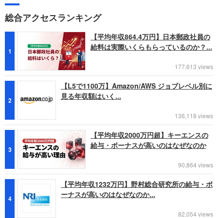
総合アクセスランキング
【平均年収864.4万円】日本郵政社員の
給料は実際いくらもらっているのか？...
1
177,613 views
【L5で1100万】Amazon/AWS ジョブレベル別に
見る年収額はいく...
2
136,118 views
【平均年収2000万円超】キーエンスの
給与・ボーナスが高いのはなぜなのか
3
90,864 views
【平均年収1232万円】野村総合研究所の給与・ボ
ーナスが高いのはなぜなのか...
4
82,054 views