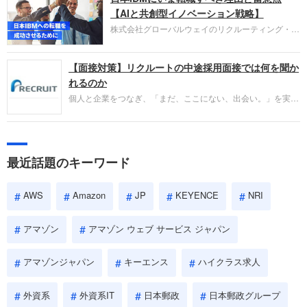
失敗からの学びが重視され、人間性やカルチャーフ
【AIと共創型イノベーション戦略】
ィットも評価対象となり、長期的に成長できる仲間
株式会社グローバルウェイのリクルーティング・パ
であるかを多角的に審査されます。
ートナー事業本部です。年間4000万人のビジネス
パーソンが利用する企業口コミサイト「キャリコ
【面接対策】リクルートの中途採用面接では何を聞か
ネ」の転職エージェントがお勧めするイチオシ企業
をご紹介します。今回は、大手外資系IT企業の日本
れるのか
IBMです。採用面接対策の企業研究にご活用くださ
個人と企業をつなぎ、「まだ、ここにない、出会い。」を実現
い。
するリクルートへの転職。中途採用面接は仕事への取り組み方
やこれまでの成果を具体的に問われるほか、「人間性」も評価
されます。即戦力として、一緒に仕事をする仲間として多角的
に評価されるので、事前にしっかり対策して転職を成功させま
最近話題のキーワード
しょう。
AWS
Amazon
JP
KEYENCE
NRI
アマゾン
アマゾン ウェブ サービス ジャパン
アマゾンジャパン
キーエンス
ハイクラス求人
外資系
外資系IT
日本郵政
日本郵政グループ