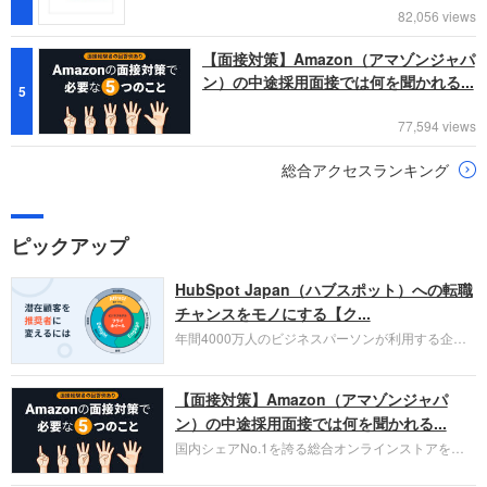
82,056 views
【面接対策】Amazon（アマゾンジャパ
ン）の中途採用面接では何を聞かれる...
5
77,594 views
総合アクセスランキング
ピックアップ
HubSpot Japan（ハブスポット）への転職
チャンスをモノにする【ク...
年間4000万人のビジネスパーソンが利用する企業
口コミサイト「キャリコネ」の転職エージェントが
お勧めするイチオシ企業をご紹介します。今回はク
【面接対策】Amazon（アマゾンジャパ
ラウド型CRMプラットフォームを提供する
HubSpot Japan（ハブスポット・ジャパン）株式会
ン）の中途採用面接では何を聞かれる...
社です。採用面接対策の企業研究にご活用くださ
国内シェアNo.1を誇る総合オンラインストアを運
い。
営し、クラウドサービス（AWS）や物流分野でも