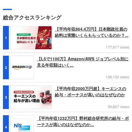
総合アクセスランキング
【平均年収864.4万円】日本郵政社員の
給料は実際いくらもらっているのか？...
1
177,617 views
【L5で1100万】Amazon/AWS ジョブレベル別に
見る年収額はいく...
2
136,130 views
【平均年収2000万円超】キーエンスの
給与・ボーナスが高いのはなぜなのか
3
90,867 views
【平均年収1232万円】野村総合研究所の給与・ボ
ーナスが高いのはなぜなのか...
4