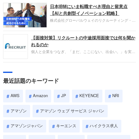
圧倒的な存在感を持つAmazon。中途採用面接では
日本IBMにいま転職すべき理由と留意点
過去の具体的な業務成果やリーダーシップの発揮、
失敗からの学びが重視され、人間性やカルチャーフ
【AIと共創型イノベーション戦略】
ィットも評価対象となり、長期的に成長できる仲間
株式会社グローバルウェイのリクルーティング・パ
であるかを多角的に審査されます。
ートナー事業本部です。年間4000万人のビジネス
パーソンが利用する企業口コミサイト「キャリコ
【面接対策】リクルートの中途採用面接では何を聞か
ネ」の転職エージェントがお勧めするイチオシ企業
をご紹介します。今回は、大手外資系IT企業の日本
れるのか
IBMです。採用面接対策の企業研究にご活用くださ
個人と企業をつなぎ、「まだ、ここにない、出会い。」を実現
い。
するリクルートへの転職。中途採用面接は仕事への取り組み方
やこれまでの成果を具体的に問われるほか、「人間性」も評価
されます。即戦力として、一緒に仕事をする仲間として多角的
に評価されるので、事前にしっかり対策して転職を成功させま
最近話題のキーワード
しょう。
AWS
Amazon
JP
KEYENCE
NRI
アマゾン
アマゾン ウェブ サービス ジャパン
アマゾンジャパン
キーエンス
ハイクラス求人