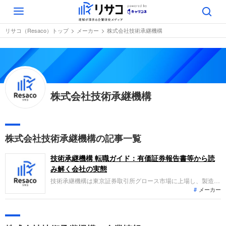
Toggle
navigation
リサコ（Resaco）トップ
メーカー
株式会社技術承継機構
株式会社技術承継機構
株式会社技術承継機構の記事一覧
技術承継機構 転職ガイド：有価証券報告書等から読
み解く会社の実態
技術承継機構は東京証券取引所グロース市場に上場し、製造業
メーカー
等の譲受と経営支援を行う連続買収企業です。直近の業績で
は、譲受企業の増加に伴い大幅な増収を達成しました。営業利
益は取得関連費用の増加により微減となりましたが、負ののれ
ん発生益等により親会社株主帰属の当期利益は大幅な増益とな