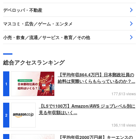
デベロッパ・不動産
マスコミ・広告／ゲーム・エンタメ
小売・飲食／流通／サービス・教育／その他
総合アクセスランキング
【平均年収864.4万円】日本郵政社員の
給料は実際いくらもらっているのか？...
1
177,613 views
【L5で1100万】Amazon/AWS ジョブレベル別に
見る年収額はいく...
2
136,118 views
【平均年収2000万円超】キーエンスの