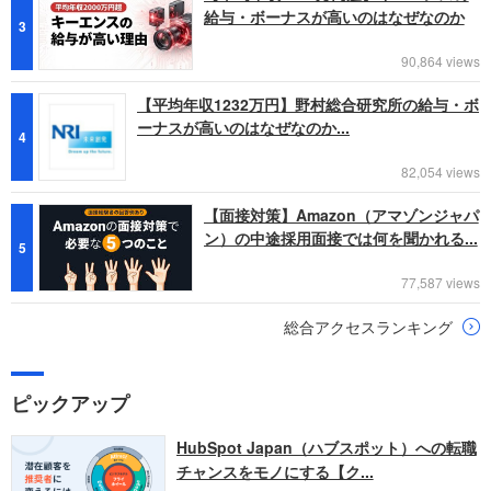
給与・ボーナスが高いのはなぜなのか
3
90,864 views
【平均年収1232万円】野村総合研究所の給与・ボ
ーナスが高いのはなぜなのか...
4
82,054 views
【面接対策】Amazon（アマゾンジャパ
ン）の中途採用面接では何を聞かれる...
5
77,587 views
総合アクセスランキング
ピックアップ
HubSpot Japan（ハブスポット）への転職
チャンスをモノにする【ク...