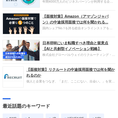
年間4000万人のビジネスパーソンが利用する企業
口コミサイト「キャリコネ」の転職エージェントが
お勧めするイチオシ企業をご紹介します。今回はク
【面接対策】Amazon（アマゾンジャパ
ラウド型CRMプラットフォームを提供する
HubSpot Japan（ハブスポット・ジャパン）株式会
ン）の中途採用面接では何を聞かれる...
社です。採用面接対策の企業研究にご活用くださ
国内シェアNo.1を誇る総合オンラインストアを運
い。
営し、クラウドサービス（AWS）や物流分野でも
圧倒的な存在感を持つAmazon。中途採用面接では
日本IBMにいま転職すべき理由と留意点
過去の具体的な業務成果やリーダーシップの発揮、
失敗からの学びが重視され、人間性やカルチャーフ
【AIと共創型イノベーション戦略】
ィットも評価対象となり、長期的に成長できる仲間
株式会社グローバルウェイのリクルーティング・パ
であるかを多角的に審査されます。
ートナー事業本部です。年間4000万人のビジネス
パーソンが利用する企業口コミサイト「キャリコ
【面接対策】リクルートの中途採用面接では何を聞か
ネ」の転職エージェントがお勧めするイチオシ企業
をご紹介します。今回は、大手外資系IT企業の日本
れるのか
IBMです。採用面接対策の企業研究にご活用くださ
個人と企業をつなぎ、「まだ、ここにない、出会い。」を実現
い。
するリクルートへの転職。中途採用面接は仕事への取り組み方
やこれまでの成果を具体的に問われるほか、「人間性」も評価
されます。即戦力として、一緒に仕事をする仲間として多角的
に評価されるので、事前にしっかり対策して転職を成功させま
最近話題のキーワード
しょう。