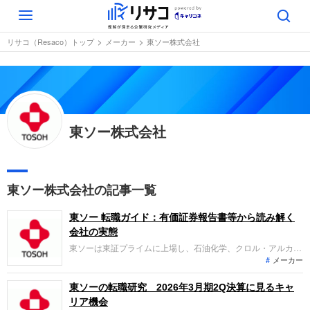
Toggle
navigation
リサコ（Resaco）トップ
メーカー
東ソー株式会社
東ソー株式会社
東ソー株式会社の記事一覧
東ソー 転職ガイド：有価証券報告書等から読み解く
会社の実態
東ソーは東証プライムに上場し、石油化学、クロル・アルカ
メーカー
リ、機能商品、エンジニアリング事業を展開する総合化学メー
カーです。直近の業績は、主要製品の海外市況下落や在庫受払
差の悪化により減収減益となっています。一方で、成長分野へ
東ソーの転職研究 2026年3月期2Q決算に見るキャ
の投資や積極的な株主還元を進め、中長期的な企業価値向上を
リア機会