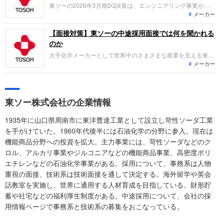
目指しています。
東ソーの2026年3月期2Q決算は、エンジニアリング事業が大
メーカー
幅増益を達成。米国子会社の減損損失計上により純利益は減少
したものの、半導体関連の好調が全体の収益を支えています。
「なぜ今東ソーなのか？」、転職希望者がどの事業で活躍でき
【面接対策】東ソーの中途採用面接では何を聞かれる
るのか、将来の成長戦略を整理します。
のか
大手化学メーカーとして世界中のさまざまな産業を支える東ソ
メーカー
ーへの転職。中途採用面接は新卒の場合と違い、これまでの仕
事への取り組み方や成果を具体的に問われるほか、キャリアシ
ートだけでは見えてこない「人間性」も評価されます。即戦力
として、ともに働く仲間として多角的に評価されるので、事前
東ソー株式会社の企業情報
にしっかり対策をすすめましょう。
1935年に山口県周南市に東洋曹達工業として設立し苛性ソーダ工業
を手がけていた。1960年代後半には石油化学の分野に参入。現在は
機能商品分野への投資を拡大。主力事業には、苛性ソーダなどのク
ロル、アルカリ事業やジルコニアなどの機能商品事業、高密度ポリ
エチレンなどの石油化学事業がある。採用について、事務系は人物
重視の面接、技術系は技術面接を通して決定する。海外留学や英会
話教室を実施し、世界に通用する人材育成を目指している。財形貯
蓄や社宅などの福利厚生制度がある。中途採用について、会社の採
用情報ページで事務系と技術系の募集をおこなっている。